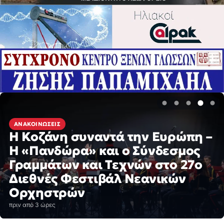
ΑΝΑΚΟΙΝΏΣΕΙΣ
Η Κοζάνη συναντά την Ευρώπη –
Η «Πανδώρα» και ο Σύνδεσμος
Γραμμάτων και Τεχνών στο 27ο
ΕΙΔΉΣΕΙΣ
Διεθνές Φεστιβάλ Νεανικών
Υπό έλεγχο η φωτιά στο Βέρμιο
Ορχηστρών
(κοντά στην Ερμακιά)
πριν από 3 ώρες
πριν από 3 ώρες