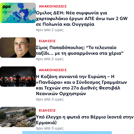
ΑΝΑΚΟΙΝΏΣΕΙΣ
Όμιλος ΔΕΗ: Νέα συμφωνία για
χαρτοφυλάκιο έργων ΑΠΕ άνω των 2 GW
σε Πολωνία και Ουγγαρία
πριν από 2 ώρες
ΕΙΔΉΣΕΙΣ
Σίμος Παπαδόπουλος: “Το τελευταίο
ταξίδι… με τη φυσαρμόνικα στα χέρια”
πριν από 2 ώρες
ΑΝΑΚΟΙΝΏΣΕΙΣ
Η Κοζάνη συναντά την Ευρώπη – Η
«Πανδώρα» και ο Σύνδεσμος Γραμμάτων
και Τεχνών στο 27ο Διεθνές Φεστιβάλ
Νεανικών Ορχηστρών
πριν από 3 ώρες
ΕΙΔΉΣΕΙΣ
Υπό έλεγχο η φωτιά στο Βέρμιο (κοντά στην
Ερμακιά)
πριν από 3 ώρες