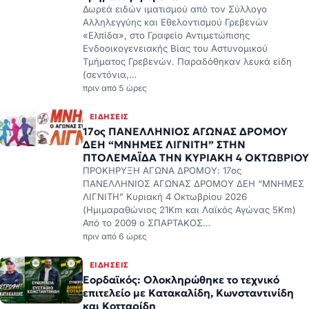
Δωρεά ειδών ιματισμού από τον Σύλλογο
Αλληλεγγύης και Εθελοντισμού Γρεβενών
«Ελπίδα», στο Γραφείο Αντιμετώπισης
Ενδοοικογενειακής Βίας του Αστυνομικού
Τμήματος Γρεβενών. Παραδόθηκαν λευκά είδη
(σεντόνια,…
πριν από 5 ώρες
ΕΙΔΉΣΕΙΣ
17ος ΠΑΝΕΛΛΗΝΙΟΣ ΑΓΩΝΑΣ ΔΡΟΜΟΥ
ΔΕΗ “ΜΝΗΜΕΣ ΛΙΓΝΙΤΗ” ΣΤΗΝ
ΠΤΟΛΕΜΑΪΔΑ ΤΗΝ ΚΥΡΙΑΚΗ 4 ΟΚΤΩΒΡΙΟΥ
ΠΡΟΚΗΡΥΞΗ ΑΓΩΝΑ ΔΡΟΜΟΥ: 17ος
ΠΑΝΕΛΛΗΝΙΟΣ ΑΓΩΝΑΣ ΔΡΟΜΟΥ ΔΕΗ “ΜΝΗΜΕΣ
ΛΙΓΝΙΤΗ” Κυριακή 4 Οκτωβρίου 2026
(Ημιμαραθώνιος 21Km και Λαϊκός Αγώνας 5Km)
Από το 2009 ο ΣΠΑΡΤΑΚΟΣ…
πριν από 6 ώρες
ΕΙΔΉΣΕΙΣ
Εορδαϊκός: Ολοκληρώθηκε το τεχνικό
επιτελείο με Κατακαλίδη, Κωνσταντινίδη
και Κοτταρίδη