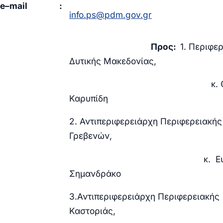
e
–
mail
:
info.ps@pdm.gov.gr
Προς:
1. Περιφε
Δυτικής Μακεδονίας,
κ. Θεόδω
Καρυπίδη
2. Αντιπεριφερειάρχη Περιφερειακής
Γρεβενών,
κ. Ευάγγε
Σημανδράκο
3.Αντιπεριφερειάρχη Περιφερειακή
Καστοριάς,