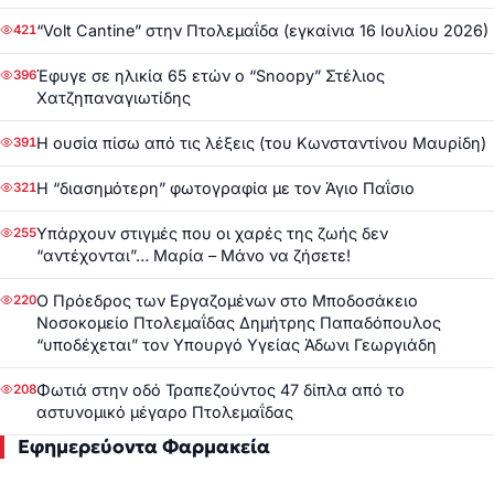
“Volt Cantine” στην Πτολεμαΐδα (εγκαίνια 16 Ιουλίου 2026)
421
Έφυγε σε ηλικία 65 ετών ο “Snoopy” Στέλιος
396
Χατζηπαναγιωτίδης
Η ουσία πίσω από τις λέξεις (του Κωνσταντίνου Μαυρίδη)
391
Η “διασημότερη” φωτογραφία με τον Άγιο Παΐσιο
321
Υπάρχουν στιγμές που οι χαρές της ζωής δεν
255
“αντέχονται”… Μαρία – Μάνο να ζήσετε!
Ο Πρόεδρος των Εργαζομένων στο Μποδοσάκειο
220
Νοσοκομείο Πτολεμαΐδας Δημήτρης Παπαδόπουλος
“υποδέχεται” τον Υπουργό Υγείας Άδωνι Γεωργιάδη
Φωτιά στην οδό Τραπεζούντος 47 δίπλα από το
208
αστυνομικό μέγαρο Πτολεμαΐδας
Εφημερεύοντα Φαρμακεία