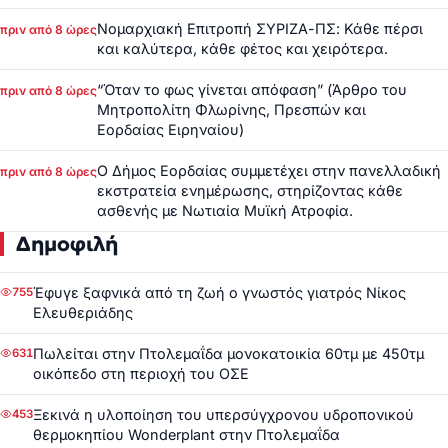
Νομαρχιακή Επιτροπή ΣΥΡΙΖΑ-ΠΣ: Κάθε πέρσι
πριν από 8 ώρες
και καλύτερα, κάθε φέτος και χειρότερα.
“Όταν το φως γίνεται απόφαση” (Άρθρο του
πριν από 8 ώρες
Μητροπολίτη Φλωρίνης, Πρεσπών και
Εορδαίας Ειρηναίου)
Ο Δήμος Εορδαίας συμμετέχει στην πανελλαδική
πριν από 8 ώρες
εκστρατεία ενημέρωσης, στηρίζοντας κάθε
ασθενής με Νωτιαία Μυϊκή Ατροφία.
Δημοφιλή
Έφυγε ξαφνικά από τη ζωή ο γνωστός γιατρός Νίκος
755
Ελευθεριάδης
Πωλείται στην Πτολεμαΐδα μονοκατοικία 60τμ με 450τμ
631
οικόπεδο στη περιοχή του ΟΣΕ
Ξεκινά η υλοποίηση του υπερσύγχρονου υδροπονικού
453
θερμοκηπίου Wonderplant στην Πτολεμαΐδα