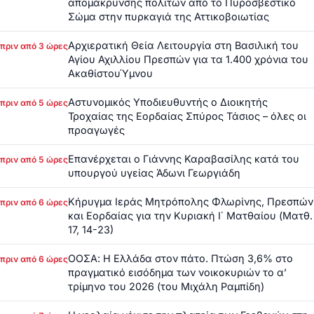
απομάκρυνσης πολιτών από το Πυροσβεστικό
Σώμα στην πυρκαγιά της Αττικοβοιωτίας
Αρχιερατική Θεία Λειτουργία στη Βασιλική του
πριν από 3 ώρες
Αγίου Αχιλλίου Πρεσπών για τα 1.400 χρόνια του
ΑκαθίστουΎμνου
Αστυνομικός Υποδιευθυντής ο Διοικητής
πριν από 5 ώρες
Τροχαίας της Εορδαίας Σπύρος Τάσιος – όλες οι
προαγωγές
Επανέρχεται ο Γιάννης Καραβασίλης κατά του
πριν από 5 ώρες
υπουργού υγείας Άδωνι Γεωργιάδη
Κήρυγμα Ιεράς Μητρόπολης Φλωρίνης, Πρεσπών
πριν από 6 ώρες
και Εορδαίας για την Κυριακή Ι΄ Ματθαίου (Ματθ.
17, 14-23)
ΟΟΣΑ: Η Ελλάδα στον πάτο. Πτώση 3,6% στο
πριν από 6 ώρες
πραγματικό εισόδημα των νοικοκυριών το α’
τρίμηνο του 2026 (του Μιχάλη Ραμπίδη)