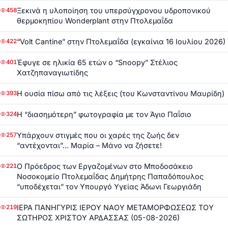
Ξεκινά η υλοποίηση του υπερσύγχρονου υδροπονικού
458
θερμοκηπίου Wonderplant στην Πτολεμαΐδα
“Volt Cantine” στην Πτολεμαΐδα (εγκαίνια 16 Ιουλίου 2026)
422
Έφυγε σε ηλικία 65 ετών ο “Snoopy” Στέλιος
401
Χατζηπαναγιωτίδης
Η ουσία πίσω από τις λέξεις (του Κωνσταντίνου Μαυρίδη)
393
Η “διασημότερη” φωτογραφία με τον Άγιο Παΐσιο
324
Υπάρχουν στιγμές που οι χαρές της ζωής δεν
257
“αντέχονται”… Μαρία – Μάνο να ζήσετε!
Ο Πρόεδρος των Εργαζομένων στο Μποδοσάκειο
221
Νοσοκομείο Πτολεμαΐδας Δημήτρης Παπαδόπουλος
“υποδέχεται” τον Υπουργό Υγείας Άδωνι Γεωργιάδη
ΙΕΡΑ ΠΑΝΗΓΥΡΙΣ ΙΕΡΟΥ ΝΑΟΥ ΜΕΤΑΜΟΡΦΩΣΕΩΣ ΤΟΥ
219
ΣΩΤΗΡΟΣ ΧΡΙΣΤΟΥ ΑΡΔΑΣΣΑΣ (05-08-2026)