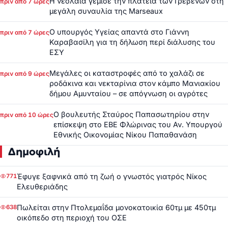
Η νεολαία γέμισε την πλατεία των Γρεβενών στη
πριν από 7 ώρες
μεγάλη συναυλία της Marseaux
Ο υπουργός Υγείας απαντά στο Γιάννη
πριν από 7 ώρες
Καραβασίλη για τη δήλωση περί διάλυσης του
ΕΣΥ
Μεγάλες οι καταστροφές από το χαλάζι σε
πριν από 9 ώρες
ροδάκινα και νεκταρίνια στον κάμπο Μανιακίου
δήμου Αμυνταίου – σε απόγνωση οι αγρότες
Ο βουλευτής Σταύρος Παπασωτηρίου στην
πριν από 10 ώρες
επίσκεψη στο ΕΒΕ Φλώρινας του Αν. Υπουργού
Εθνικής Οικονομίας Νίκου Παπαθανάση
Δημοφιλή
Έφυγε ξαφνικά από τη ζωή ο γνωστός γιατρός Νίκος
771
Ελευθεριάδης
Πωλείται στην Πτολεμαΐδα μονοκατοικία 60τμ με 450τμ
638
οικόπεδο στη περιοχή του ΟΣΕ