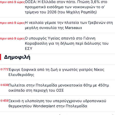
ΟΟΣΑ: Η Ελλάδα στον πάτο. Πτώση 3,6% στο
πριν από 9 ώρες
πραγματικό εισόδημα των νοικοκυριών το α’
τρίμηνο του 2026 (του Μιχάλη Ραμπίδη)
Η νεολαία γέμισε την πλατεία των Γρεβενών στη
πριν από 9 ώρες
μεγάλη συναυλία της Marseaux
Ο υπουργός Υγείας απαντά στο Γιάννη
πριν από 9 ώρες
Καραβασίλη για τη δήλωση περί διάλυσης του
ΕΣΥ
Δημοφιλή
Έφυγε ξαφνικά από τη ζωή ο γνωστός γιατρός Νίκος
772
Ελευθεριάδης
Πωλείται στην Πτολεμαΐδα μονοκατοικία 60τμ με 450τμ
639
οικόπεδο στη περιοχή του ΟΣΕ
Ξεκινά η υλοποίηση του υπερσύγχρονου υδροπονικού
459
θερμοκηπίου Wonderplant στην Πτολεμαΐδα