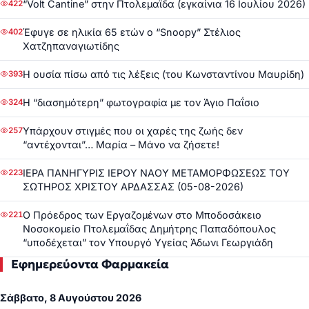
“Volt Cantine” στην Πτολεμαΐδα (εγκαίνια 16 Ιουλίου 2026)
422
Έφυγε σε ηλικία 65 ετών ο “Snoopy” Στέλιος
402
Χατζηπαναγιωτίδης
Η ουσία πίσω από τις λέξεις (του Κωνσταντίνου Μαυρίδη)
393
Η “διασημότερη” φωτογραφία με τον Άγιο Παΐσιο
324
Υπάρχουν στιγμές που οι χαρές της ζωής δεν
257
“αντέχονται”… Μαρία – Μάνο να ζήσετε!
ΙΕΡΑ ΠΑΝΗΓΥΡΙΣ ΙΕΡΟΥ ΝΑΟΥ ΜΕΤΑΜΟΡΦΩΣΕΩΣ ΤΟΥ
223
ΣΩΤΗΡΟΣ ΧΡΙΣΤΟΥ ΑΡΔΑΣΣΑΣ (05-08-2026)
Ο Πρόεδρος των Εργαζομένων στο Μποδοσάκειο
221
Νοσοκομείο Πτολεμαΐδας Δημήτρης Παπαδόπουλος
“υποδέχεται” τον Υπουργό Υγείας Άδωνι Γεωργιάδη
Εφημερεύοντα Φαρμακεία
Σάββατο, 8 Αυγούστου 2026