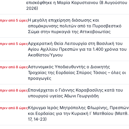
επισκέφθηκε η Μαρία Καρυστιανου (8 Αυγούστου
2026)
Η μεγάλη επιχείρηση διάσωσης και
πριν από 5 ώρες
απομάκρυνσης πολιτών από το Πυροσβεστικό
Σώμα στην πυρκαγιά της Αττικοβοιωτίας
Αρχιερατική Θεία Λειτουργία στη Βασιλική του
πριν από 5 ώρες
Αγίου Αχιλλίου Πρεσπών για τα 1.400 χρόνια του
ΑκαθίστουΎμνου
Αστυνομικός Υποδιευθυντής ο Διοικητής
πριν από 8 ώρες
Τροχαίας της Εορδαίας Σπύρος Τάσιος – όλες οι
προαγωγές
Επανέρχεται ο Γιάννης Καραβασίλης κατά του
πριν από 8 ώρες
υπουργού υγείας Άδωνι Γεωργιάδη
Κήρυγμα Ιεράς Μητρόπολης Φλωρίνης, Πρεσπών
πριν από 8 ώρες
και Εορδαίας για την Κυριακή Ι΄ Ματθαίου (Ματθ.
17, 14-23)