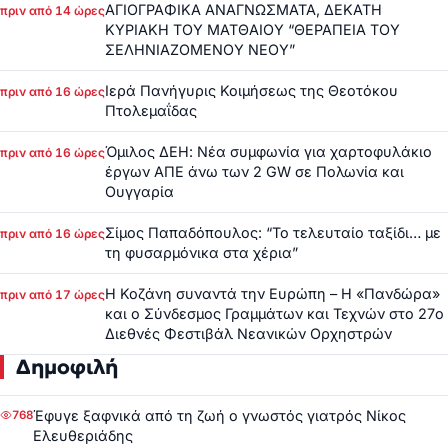
ΑΓΙΟΓΡΑΦΙΚΑ ΑΝΑΓΝΩΣΜΑΤΑ, ΔΕΚΑΤΗ
πριν από 14 ώρες
ΚΥΡΙΑΚΗ ΤΟΥ ΜΑΤΘΑΙΟΥ “ΘΕΡΑΠΕΙΑ ΤΟΥ
ΣΕΛΗΝΙΑΖΟΜΕΝΟΥ ΝΕΟΥ”
Ιερά Πανήγυρις Κοιμήσεως της Θεοτόκου
πριν από 16 ώρες
Πτολεμαΐδας
Όμιλος ΔΕΗ: Νέα συμφωνία για χαρτοφυλάκιο
πριν από 16 ώρες
έργων ΑΠΕ άνω των 2 GW σε Πολωνία και
Ουγγαρία
Σίμος Παπαδόπουλος: “Το τελευταίο ταξίδι… με
πριν από 16 ώρες
τη φυσαρμόνικα στα χέρια”
Η Κοζάνη συναντά την Ευρώπη – Η «Πανδώρα»
πριν από 17 ώρες
και ο Σύνδεσμος Γραμμάτων και Τεχνών στο 27ο
Διεθνές Φεστιβάλ Νεανικών Ορχηστρών
Δημοφιλή
Έφυγε ξαφνικά από τη ζωή ο γνωστός γιατρός Νίκος
768
Ελευθεριάδης