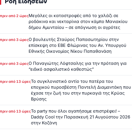
Ροή Ειδήσεων
Μεγάλες οι καταστροφές από το χαλάζι σε
πριν από 2 ώρες
ροδάκινα και νεκταρίνια στον κάμπο Μανιακίου
δήμου Αμυνταίου – σε απόγνωση οι αγρότες
Ο βουλευτής Σταύρος Παπασωτηρίου στην
πριν από 3 ώρες
επίσκεψη στο ΕΒΕ Φλώρινας του Αν. Υπουργού
Εθνικής Οικονομίας Νίκου Παπαθανάση
Ο Παναγιώτης Λόφτσαλης για την πρόταση για
πριν από 3 ώρες
“ειδικό ασφαλιστικό καθεστώς”
Το συγκλονιστικό αντίο του πατέρα του
πριν από 13 ώρες
εποχικού πυροσβέστη Παντελή Διαμαντάκη που
έχασε την ζωή του στην πυρκαγιά της Κρύας
Βρύσης
Το party που όλοι αγαπήσαμε επιστρέφει! –
πριν από 13 ώρες
Daddy Cool την Παρασκευή 21 Αυγούστου 2026
στην Κοζάνη