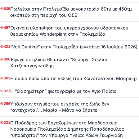
Πωλείται στην Πτολεμαΐδα μονοκατοικία 60τμ με 450τμ
635
οικόπεδο στη περιοχή του ΟΣΕ
Ξεκινά η υλοποίηση του υπερσύγχρονου υδροπονικού
457
θερμοκηπίου Wonderplant στην Πτολεμαΐδα
“Volt Cantine” στην Πτολεμαΐδα (εγκαίνια 16 Ιουλίου 2026)
421
Έφυγε σε ηλικία 65 ετών ο “Snoopy” Στέλιος
400
Χατζηπαναγιωτίδης
Η ουσία πίσω από τις λέξεις (του Κωνσταντίνου Μαυρίδη)
393
Η “διασημότερη” φωτογραφία με τον Άγιο Παΐσιο
322
Υπάρχουν στιγμές που οι χαρές της ζωής δεν
256
“αντέχονται”… Μαρία – Μάνο να ζήσετε!
Ο Πρόεδρος των Εργαζομένων στο Μποδοσάκειο
221
Νοσοκομείο Πτολεμαΐδας Δημήτρης Παπαδόπουλος
“υποδέχεται” τον Υπουργό Υγείας Άδωνι Γεωργιάδη