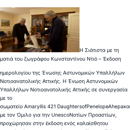
Η Σιάτιστα με τη
ματιά του ζωγράφου Κωνσταντίνου Ντιό – Έκδοση
ημερολογίου της
Ένωση
ς
Αστυνομικών Υπαλλήλων
Νοτιοανατολικής Αττικής.
Η Ένωση Αστυνομικών
Υπαλλήλων Νοτιοανατολικής Αττικής
σε συνεργασία
με το
σωματείο
Amaryllis
421
Daughters
of
Penelope
Ahepa
κα
με τον Όμιλο για την
Unesco
Νοτίων Προαστίων,
προχώρησαν στην έκδοση ενός καλαίσθητου