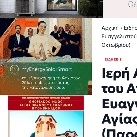
Αρχική
›
Ειδή
Ευαγγελιστού
Οκτωβρίου)
ΕΙΔΉΣΕΙΣ
Ιερή 
του 
Ευαγ
Αγία
(Παρ