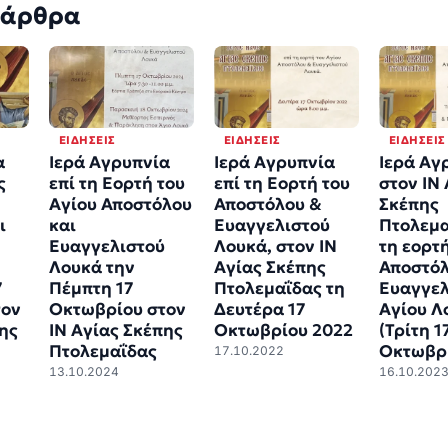
 άρθρα
ΕΙΔΉΣΕΙΣ
ΕΙΔΉΣΕΙΣ
ΕΙΔΉΣΕΙΣ
α
Ιερά Αγρυπνία
Ιερά Αγρυπνία
Ιερά Αγ
ς
επί τη Εορτή του
επί τη Εορτή του
στον ΙΝ
Αγίου Αποστόλου
Αποστόλου &
Σκέπης
ι
και
Ευαγγελιστού
Πτολεμα
Ευαγγελιστού
Λουκά, στον ΙΝ
τη εορτ
Λουκά την
Αγίας Σκέπης
Αποστόλ
7
Πέμπτη 17
Πτολεμαΐδας τη
Ευαγγελ
τον
Οκτωβρίου στον
Δευτέρα 17
Αγίου Λ
πης
ΙΝ Αγίας Σκέπης
Οκτωβρίου 2022
(Τρίτη 1
Πτολεμαΐδας
Οκτωβρί
17.10.2022
13.10.2024
16.10.202