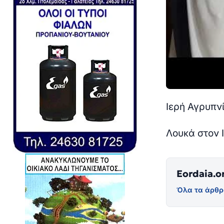
Ιερή Αγρυπν
Λουκά στον 
Eordaia.o
Όλα τα άρθρ