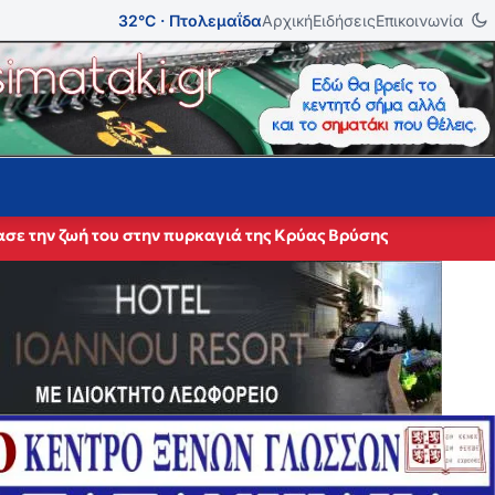
32°C · Πτολεμαΐδα
Αρχική
Ειδήσεις
Επικοινωνία
σε την ζωή του στην πυρκαγιά της Κρύας Βρύσης