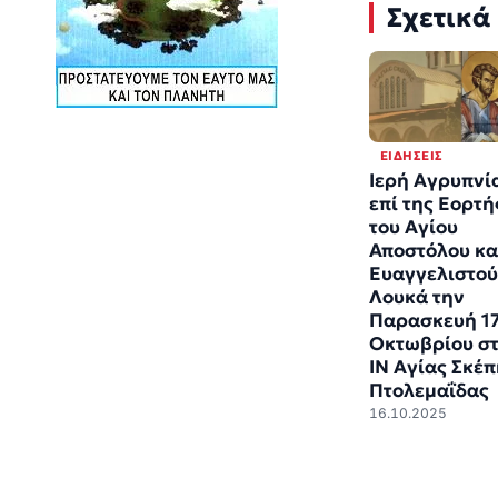
Σχετικά
ΕΙΔΉΣΕΙΣ
Ιερή Αγρυπνί
επί της Εορτή
του Αγίου
Αποστόλου κα
Ευαγγελιστού
Λουκά την
Παρασκευή 1
Οκτωβρίου σ
ΙΝ Αγίας Σκέ
Πτολεμαΐδας
16.10.2025