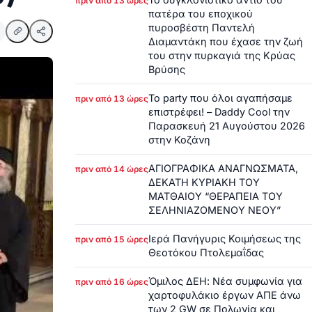
πριν από 13 ώρες
πατέρα του εποχικού
πυροσβέστη Παντελή
Διαμαντάκη που έχασε την ζωή
του στην πυρκαγιά της Κρύας
Βρύσης
Το party που όλοι αγαπήσαμε
πριν από 13 ώρες
επιστρέφει! – Daddy Cool την
Παρασκευή 21 Αυγούστου 2026
στην Κοζάνη
ΑΓΙΟΓΡΑΦΙΚΑ ΑΝΑΓΝΩΣΜΑΤΑ,
πριν από 14 ώρες
ΔΕΚΑΤΗ ΚΥΡΙΑΚΗ ΤΟΥ
ΜΑΤΘΑΙΟΥ “ΘΕΡΑΠΕΙΑ ΤΟΥ
ΣΕΛΗΝΙΑΖΟΜΕΝΟΥ ΝΕΟΥ”
Ιερά Πανήγυρις Κοιμήσεως της
πριν από 15 ώρες
Θεοτόκου Πτολεμαΐδας
Όμιλος ΔΕΗ: Νέα συμφωνία για
πριν από 16 ώρες
χαρτοφυλάκιο έργων ΑΠΕ άνω
των 2 GW σε Πολωνία και