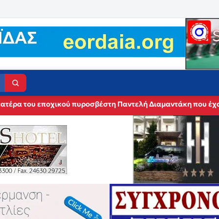
 πατέρα του εποχικού πυροσβέστη Παντελή Διαμαντάκη που έχα