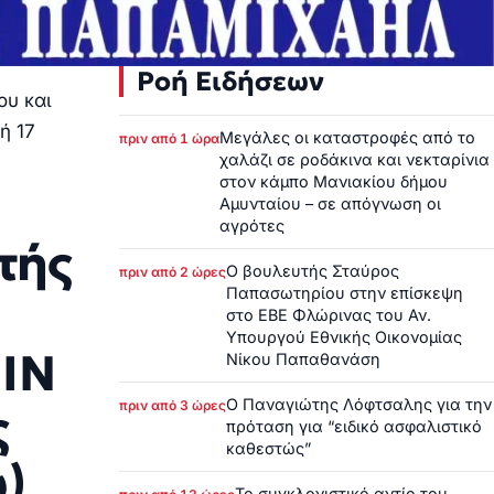
Ροή Ειδήσεων
ου και
ή 17
Μεγάλες οι καταστροφές από το
πριν από 1 ώρα
χαλάζι σε ροδάκινα και νεκταρίνια
στον κάμπο Μανιακίου δήμου
Αμυνταίου – σε απόγνωση οι
αγρότες
τής
Ο βουλευτής Σταύρος
πριν από 2 ώρες
Παπασωτηρίου στην επίσκεψη
στο ΕΒΕ Φλώρινας του Αν.
Υπουργού Εθνικής Οικονομίας
 ΙΝ
Νίκου Παπαθανάση
Ο Παναγιώτης Λόφτσαλης για την
πριν από 3 ώρες
ς
πρόταση για “ειδικό ασφαλιστικό
καθεστώς”
)
Το συγκλονιστικό αντίο του