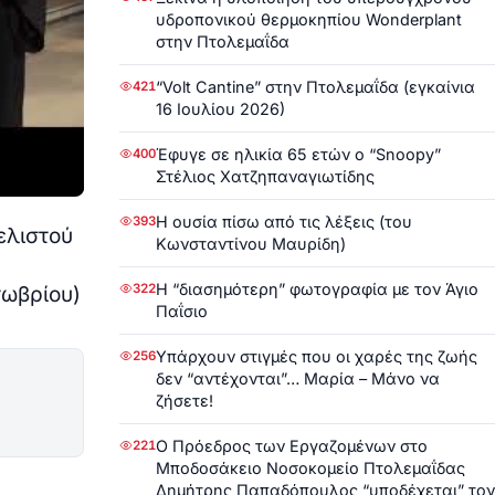
υδροπονικού θερμοκηπίου Wonderplant
στην Πτολεμαΐδα
“Volt Cantine” στην Πτολεμαΐδα (εγκαίνια
421
16 Ιουλίου 2026)
Έφυγε σε ηλικία 65 ετών ο “Snoopy”
400
Στέλιος Χατζηπαναγιωτίδης
Η ουσία πίσω από τις λέξεις (του
393
ελιστού
Κωνσταντίνου Μαυρίδη)
Η “διασημότερη” φωτογραφία με τον Άγιο
322
τωβρίου)
Παΐσιο
Υπάρχουν στιγμές που οι χαρές της ζωής
256
δεν “αντέχονται”… Μαρία – Μάνο να
ζήσετε!
Ο Πρόεδρος των Εργαζομένων στο
221
Μποδοσάκειο Νοσοκομείο Πτολεμαΐδας
Δημήτρης Παπαδόπουλος “υποδέχεται” τον