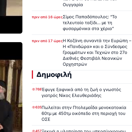
Ουγγαρία
Σίμος Παπαδόπουλος: “Το
πριν από 16 ώρες
τελευταίο ταξίδι… με τη
φυσαρμόνικα στα χέρια”
Η Κοζάνη συναντά την Ευρώπη –
πριν από 17 ώρες
Η «Πανδώρα» και ο Σύνδεσμος
Γραμμάτων και Τεχνών στο 27ο
Διεθνές Φεστιβάλ Νεανικών
Ορχηστρών
Δημοφιλή
Έφυγε ξαφνικά από τη ζωή ο γνωστός
768
γιατρός Νίκος Ελευθεριάδης
Πωλείται στην Πτολεμαΐδα μονοκατοικία
635
60τμ με 450τμ οικόπεδο στη περιοχή του
ΟΣΕ
Ξεκινά η υλοποίηση του υπερσύγχρονου
457