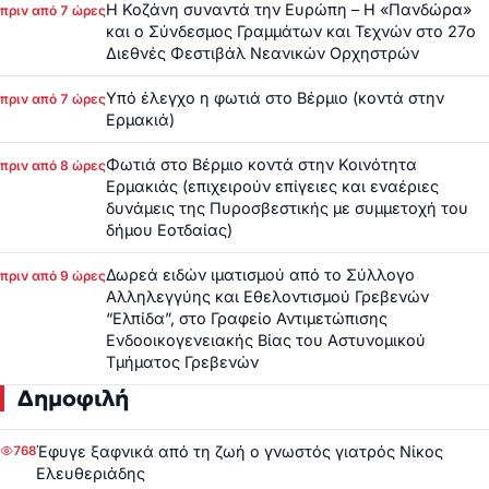
Η Κοζάνη συναντά την Ευρώπη – Η «Πανδώρα»
πριν από 7 ώρες
και ο Σύνδεσμος Γραμμάτων και Τεχνών στο 27ο
Διεθνές Φεστιβάλ Νεανικών Ορχηστρών
Υπό έλεγχο η φωτιά στο Βέρμιο (κοντά στην
πριν από 7 ώρες
Ερμακιά)
Φωτιά στο Βέρμιο κοντά στην Κοινότητα
πριν από 8 ώρες
Ερμακιάς (επιχειρούν επίγειες και εναέριες
δυνάμεις της Πυροσβεστικής με συμμετοχή του
δήμου Εοτδαίας)
Δωρεά ειδών ιματισμού από το Σύλλογο
πριν από 9 ώρες
Αλληλεγγύης και Εθελοντισμού Γρεβενών
“Ελπίδα”, στο Γραφείο Αντιμετώπισης
Ενδοοικογενειακής Βίας του Αστυνομικού
Τμήματος Γρεβενών
Δημοφιλή
Έφυγε ξαφνικά από τη ζωή ο γνωστός γιατρός Νίκος
768
Ελευθεριάδης