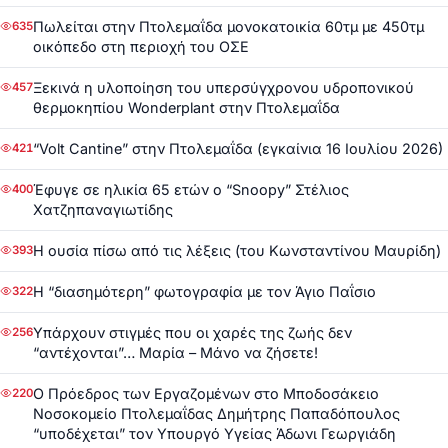
Πωλείται στην Πτολεμαΐδα μονοκατοικία 60τμ με 450τμ
635
οικόπεδο στη περιοχή του ΟΣΕ
Ξεκινά η υλοποίηση του υπερσύγχρονου υδροπονικού
457
θερμοκηπίου Wonderplant στην Πτολεμαΐδα
“Volt Cantine” στην Πτολεμαΐδα (εγκαίνια 16 Ιουλίου 2026)
421
Έφυγε σε ηλικία 65 ετών ο “Snoopy” Στέλιος
400
Χατζηπαναγιωτίδης
Η ουσία πίσω από τις λέξεις (του Κωνσταντίνου Μαυρίδη)
393
Η “διασημότερη” φωτογραφία με τον Άγιο Παΐσιο
322
Υπάρχουν στιγμές που οι χαρές της ζωής δεν
256
“αντέχονται”… Μαρία – Μάνο να ζήσετε!
Ο Πρόεδρος των Εργαζομένων στο Μποδοσάκειο
220
Νοσοκομείο Πτολεμαΐδας Δημήτρης Παπαδόπουλος
“υποδέχεται” τον Υπουργό Υγείας Άδωνι Γεωργιάδη