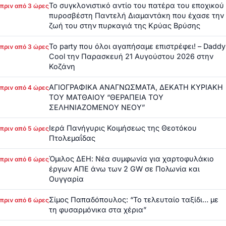
Το συγκλονιστικό αντίο του πατέρα του εποχικού
πριν από 3 ώρες
πυροσβέστη Παντελή Διαμαντάκη που έχασε την
ζωή του στην πυρκαγιά της Κρύας Βρύσης
Το party που όλοι αγαπήσαμε επιστρέφει! – Daddy
πριν από 3 ώρες
Cool την Παρασκευή 21 Αυγούστου 2026 στην
Κοζάνη
ΑΓΙΟΓΡΑΦΙΚΑ ΑΝΑΓΝΩΣΜΑΤΑ, ΔΕΚΑΤΗ ΚΥΡΙΑΚΗ
πριν από 4 ώρες
ΤΟΥ ΜΑΤΘΑΙΟΥ “ΘΕΡΑΠΕΙΑ ΤΟΥ
ΣΕΛΗΝΙΑΖΟΜΕΝΟΥ ΝΕΟΥ”
Ιερά Πανήγυρις Κοιμήσεως της Θεοτόκου
πριν από 5 ώρες
Πτολεμαΐδας
Όμιλος ΔΕΗ: Νέα συμφωνία για χαρτοφυλάκιο
πριν από 6 ώρες
έργων ΑΠΕ άνω των 2 GW σε Πολωνία και
Ουγγαρία
Σίμος Παπαδόπουλος: “Το τελευταίο ταξίδι… με
πριν από 6 ώρες
τη φυσαρμόνικα στα χέρια”