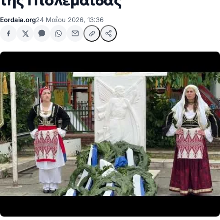
της Πτολεμαΐδας
Eordaia.org
24 Μαΐου 2026, 13:36