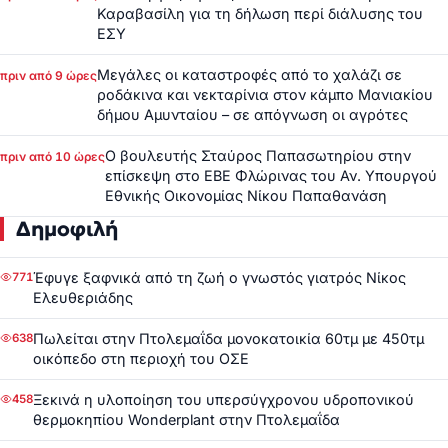
Καραβασίλη για τη δήλωση περί διάλυσης του
ΕΣΥ
Μεγάλες οι καταστροφές από το χαλάζι σε
πριν από 9 ώρες
ροδάκινα και νεκταρίνια στον κάμπο Μανιακίου
δήμου Αμυνταίου – σε απόγνωση οι αγρότες
Ο βουλευτής Σταύρος Παπασωτηρίου στην
πριν από 10 ώρες
επίσκεψη στο ΕΒΕ Φλώρινας του Αν. Υπουργού
Εθνικής Οικονομίας Νίκου Παπαθανάση
Δημοφιλή
Έφυγε ξαφνικά από τη ζωή ο γνωστός γιατρός Νίκος
771
Ελευθεριάδης
Πωλείται στην Πτολεμαΐδα μονοκατοικία 60τμ με 450τμ
638
οικόπεδο στη περιοχή του ΟΣΕ
Ξεκινά η υλοποίηση του υπερσύγχρονου υδροπονικού
458
θερμοκηπίου Wonderplant στην Πτολεμαΐδα