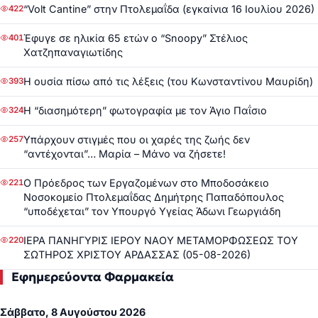
“Volt Cantine” στην Πτολεμαΐδα (εγκαίνια 16 Ιουλίου 2026)
422
Έφυγε σε ηλικία 65 ετών ο “Snoopy” Στέλιος
401
Χατζηπαναγιωτίδης
Η ουσία πίσω από τις λέξεις (του Κωνσταντίνου Μαυρίδη)
393
Η “διασημότερη” φωτογραφία με τον Άγιο Παΐσιο
324
Υπάρχουν στιγμές που οι χαρές της ζωής δεν
257
“αντέχονται”… Μαρία – Μάνο να ζήσετε!
Ο Πρόεδρος των Εργαζομένων στο Μποδοσάκειο
221
Νοσοκομείο Πτολεμαΐδας Δημήτρης Παπαδόπουλος
“υποδέχεται” τον Υπουργό Υγείας Άδωνι Γεωργιάδη
ΙΕΡΑ ΠΑΝΗΓΥΡΙΣ ΙΕΡΟΥ ΝΑΟΥ ΜΕΤΑΜΟΡΦΩΣΕΩΣ ΤΟΥ
220
ΣΩΤΗΡΟΣ ΧΡΙΣΤΟΥ ΑΡΔΑΣΣΑΣ (05-08-2026)
Εφημερεύοντα Φαρμακεία
Σάββατο, 8 Αυγούστου 2026