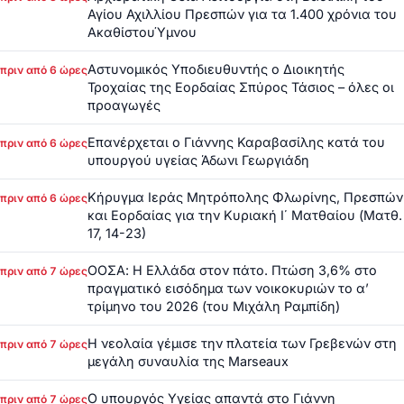
Αγίου Αχιλλίου Πρεσπών για τα 1.400 χρόνια του
ΑκαθίστουΎμνου
Αστυνομικός Υποδιευθυντής ο Διοικητής
πριν από 6 ώρες
Τροχαίας της Εορδαίας Σπύρος Τάσιος – όλες οι
προαγωγές
Επανέρχεται ο Γιάννης Καραβασίλης κατά του
πριν από 6 ώρες
υπουργού υγείας Άδωνι Γεωργιάδη
Κήρυγμα Ιεράς Μητρόπολης Φλωρίνης, Πρεσπών
πριν από 6 ώρες
και Εορδαίας για την Κυριακή Ι΄ Ματθαίου (Ματθ.
17, 14-23)
ΟΟΣΑ: Η Ελλάδα στον πάτο. Πτώση 3,6% στο
πριν από 7 ώρες
πραγματικό εισόδημα των νοικοκυριών το α’
τρίμηνο του 2026 (του Μιχάλη Ραμπίδη)
Η νεολαία γέμισε την πλατεία των Γρεβενών στη
πριν από 7 ώρες
μεγάλη συναυλία της Marseaux
Ο υπουργός Υγείας απαντά στο Γιάννη
πριν από 7 ώρες