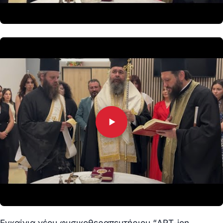
Εγκαίνια νέου φυσικοθεραπευτήριου “ART-ion