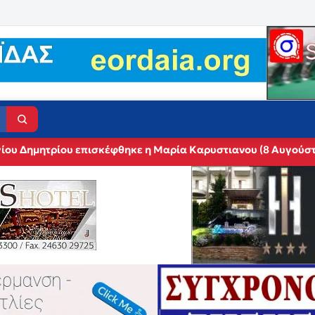
Αγίου Δημητρίου επισκέφθηκε η Μαρία Καρυστιανου (8 Αυγούσ