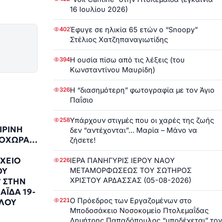
16 Ιουλίου 2026)
Έφυγε σε ηλικία 65 ετών ο “Snoopy”
402
Στέλιος Χατζηπαναγιωτίδης
Η ουσία πίσω από τις λέξεις (του
394
Κωνσταντίνου Μαυρίδη)
Η “διασημότερη” φωτογραφία με τον Άγιο
326
Παΐσιο
Υπάρχουν στιγμές που οι χαρές της ζωής
258
ΙΡΙΝΗ
δεν “αντέχονται”… Μαρία – Μάνο να
ΔΟΧΩΡΑ…
ζήσετε!
ΧΕΙΟ
ΙΕΡΑ ΠΑΝΗΓΥΡΙΣ ΙΕΡΟΥ ΝΑΟΥ
226
ΟΥ
ΜΕΤΑΜΟΡΦΩΣΕΩΣ ΤΟΥ ΣΩΤΗΡΟΣ
ΧΡΙΣΤΟΥ ΑΡΔΑΣΣΑΣ (05-08-2026)
 ΣΤΗΝ
ΪΔΑ 19-
Ο Πρόεδρος των Εργαζομένων στο
221
ΙΛΟΥ
Μποδοσάκειο Νοσοκομείο Πτολεμαΐδας
Δημήτρης Παπαδόπουλος “υποδέχεται” τον