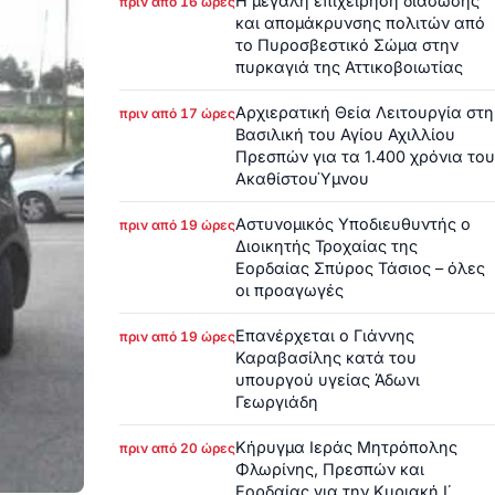
Η μεγάλη επιχείρηση διάσωσης
πριν από 16 ώρες
και απομάκρυνσης πολιτών από
το Πυροσβεστικό Σώμα στην
πυρκαγιά της Αττικοβοιωτίας
Αρχιερατική Θεία Λειτουργία στη
πριν από 17 ώρες
Βασιλική του Αγίου Αχιλλίου
Πρεσπών για τα 1.400 χρόνια του
ΑκαθίστουΎμνου
Αστυνομικός Υποδιευθυντής ο
πριν από 19 ώρες
Διοικητής Τροχαίας της
Εορδαίας Σπύρος Τάσιος – όλες
οι προαγωγές
Επανέρχεται ο Γιάννης
πριν από 19 ώρες
Καραβασίλης κατά του
υπουργού υγείας Άδωνι
Γεωργιάδη
Κήρυγμα Ιεράς Μητρόπολης
πριν από 20 ώρες
Φλωρίνης, Πρεσπών και
Εορδαίας για την Κυριακή Ι΄