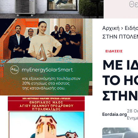
Αρχική
›
Ειδή
ΣΤΗΝ ΠΤΟΛΕ
ΕΙΔΉΣΕΙΣ
ΜΕ Ι
ΤΟ H
ΣΤΗΝ
28 Οκ
Eordaia.org
Ενημέ