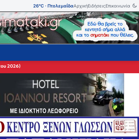
26°C · Πτολεμαΐδα
Αρχική
Ειδήσεις
Επικοινωνία
του 2026)