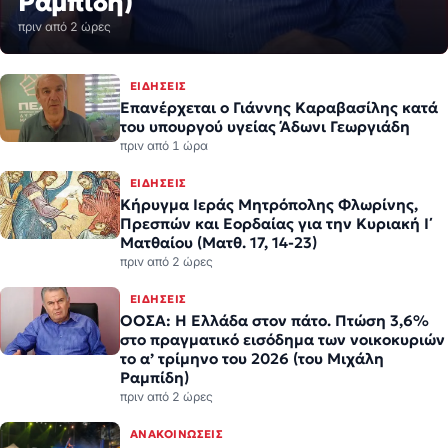
ΕΙΔΉΣΕΙΣ
Επανέρχεται ο Γιάννης Καραβασίλης κατά
του υπουργού υγείας Άδωνι Γεωργιάδη
πριν από 1 ώρα
ΕΙΔΉΣΕΙΣ
Κήρυγμα Ιεράς Μητρόπολης Φλωρίνης,
Πρεσπών και Εορδαίας για την Κυριακή Ι΄
Ματθαίου (Ματθ. 17, 14-23)
πριν από 2 ώρες
ΕΙΔΉΣΕΙΣ
ΟΟΣΑ: Η Ελλάδα στον πάτο. Πτώση 3,6%
στο πραγματικό εισόδημα των νοικοκυριών
το α’ τρίμηνο του 2026 (του Μιχάλη
Ραμπίδη)
πριν από 2 ώρες
ΑΝΑΚΟΙΝΏΣΕΙΣ
Η νεολαία γέμισε την πλατεία των
Γρεβενών στη μεγάλη συναυλία της
Marseaux
πριν από 2 ώρες