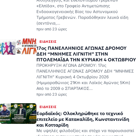
(σεντόνια,…
πριν από 23 ώρες
ΕΙΔΉΣΕΙΣ
17ος ΠΑΝΕΛΛΗΝΙΟΣ ΑΓΩΝΑΣ ΔΡΟΜΟΥ
ΔΕΗ “ΜΝΗΜΕΣ ΛΙΓΝΙΤΗ” ΣΤΗΝ
ΠΤΟΛΕΜΑΪΔΑ ΤΗΝ ΚΥΡΙΑΚΗ 4 ΟΚΤΩΒΡΙΟΥ
ΠΡΟΚΗΡΥΞΗ ΑΓΩΝΑ ΔΡΟΜΟΥ: 17ος
ΠΑΝΕΛΛΗΝΙΟΣ ΑΓΩΝΑΣ ΔΡΟΜΟΥ ΔΕΗ “ΜΝΗΜΕΣ
ΛΙΓΝΙΤΗ” Κυριακή 4 Οκτωβρίου 2026
(Ημιμαραθώνιος 21Km και Λαϊκός Αγώνας 5Km)
Από το 2009 ο ΣΠΑΡΤΑΚΟΣ…
πριν από 23 ώρες
ΕΙΔΉΣΕΙΣ
Εορδαϊκός: Ολοκληρώθηκε το τεχνικό
επιτελείο με Κατακαλίδη, Κωνσταντινίδη
και Κοτταρίδη
Με υψηλές φιλοδοξίες και στόχο να παρουσιαστεί
ιδιαίτερα ανταγωνιστικός τη νέα αγωνιστική
περίοδο, ο
πριν από 23 ώρες