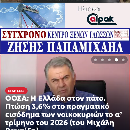
ΕΙΔΉΣΕΙΣ
ΟΟΣΑ: Η Ελλάδα στον πάτο.
ΑΝΑΚΟΙΝΏΣΕΙΣ
Η νεολαία γέμισε την πλατεία
Πτώση 3,6% στο πραγματικό
των Γρεβενών στη μεγάλη
εισόδημα των νοικοκυριών
συναυλία της Marseaux
το α’ τρίμηνο του 2026 (του
Μιχάλη Ραμπίδη)
πριν από 2 ώρες
πριν από 2 ώρες