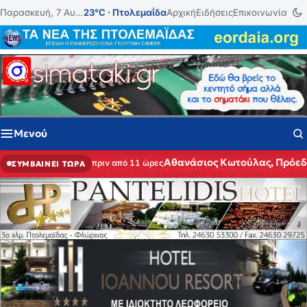
Μετάβαση στο περιεχόμενο
Παρασκευή, 7 Αυγούστου 2026
23°C · Πτολεμαΐδα
Αρχική
Ειδήσεις
Επικοινωνία
Μενού
Αθανάσιος Κωτούλας, Πρόε
πριν από 11 ώρες
ΣΥΜΒΑΙΝΕΙ ΤΩΡΑ