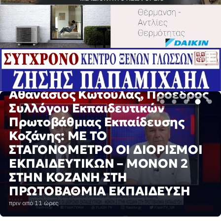
ΕΙΔΉΣΕΙΣ
Αθανάσιος Κωτούλας, Πρόεδρος
Συλλόγου Εκπαιδευτικών
Πρωτοβάθμιας Εκπαίδευσης
ΕΙΔΉΣΕΙΣ
Κοζάνης: ΜΕ ΤΟ
Δήμος Κοζάνης: Επισκέψιμο το
ΣΤΑΓΟΝΟΜΕΤΡΟ ΟΙ ΔΙΟΡΙΣΜΟΙ
Καταφύγιο Αδέσποτων Ζώων
ΕΚΠΑΙΔΕΥΤΙΚΩΝ – ΜΟΝΟΝ 2
Συντροφιάς κάθε Δευτέρα,
ΣΤΗΝ ΚΟΖΑΝΗ ΣΤΗ
Τετάρτη και Παρασκευή
ΠΡΩΤΟΒΑΘΜΙΑ ΕΚΠΑΙΔΕΥΣΗ
πριν από 11 ώρες
πριν από 11 ώρες