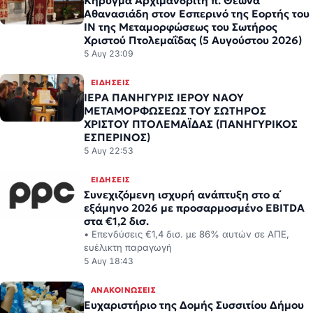
Κήρυγμα Αρχιμανδρίτη π. Θεωνά
Αθανασιάδη στον Εσπερινό της Εορτής του
ΙΝ της Μεταμορφώσεως του Σωτήρος
Χριστού Πτολεμαΐδας (5 Αυγούστου 2026)
5 Αυγ 23:09
ΕΙΔΉΣΕΙΣ
ΙΕΡΑ ΠΑΝΗΓΥΡΙΣ ΙΕΡΟΥ ΝΑΟΥ
ΜΕΤΑΜΟΡΦΩΣΕΩΣ ΤΟΥ ΣΩΤΗΡΟΣ
ΧΡΙΣΤΟΥ ΠΤΟΛΕΜΑΪΔΑΣ (ΠΑΝΗΓΥΡΙΚΟΣ
ΕΣΠΕΡΙΝΟΣ)
5 Αυγ 22:53
ΕΙΔΉΣΕΙΣ
Συνεχιζόμενη ισχυρή ανάπτυξη στο α΄
εξάμηνο 2026 με προσαρμοσμένο EBITDA
στα €1,2 δισ.
• Επενδύσεις €1,4 δισ. με 86% αυτών σε ΑΠΕ,
ευέλικτη παραγωγή
5 Αυγ 18:43
ΑΝΑΚΟΙΝΏΣΕΙΣ
Ευχαριστήριο της Δομής Συσσιτίου Δήμου