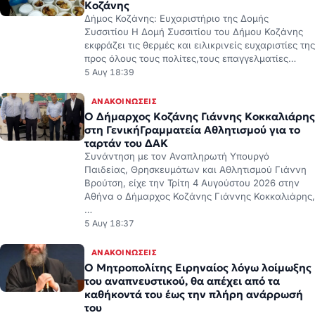
Κοζάνης
Δήμος Κοζάνης: Ευχαριστήριο της Δομής
Συσσιτίου Η Δομή Συσσιτίου του Δήμου Κοζάνης
εκφράζει τις θερμές και ειλικρινείς ευχαριστίες της
προς όλους τους πολίτες,τους επαγγελματίες…
5 Αυγ 18:39
ΑΝΑΚΟΙΝΏΣΕΙΣ
Ο Δήμαρχος Κοζάνης Γιάννης Κοκκαλιάρης
στη ΓενικήΓραμματεία Αθλητισμού για το
ταρτάν του ΔΑΚ
Συνάντηση με τον Αναπληρωτή Υπουργό
Παιδείας, Θρησκευμάτων και Αθλητισμού Γιάννη
Βρούτση, είχε την Τρίτη 4 Αυγούστου 2026 στην
Αθήνα ο Δήμαρχος Κοζάνης Γιάννης Κοκκαλιάρης,
…
5 Αυγ 18:37
ΑΝΑΚΟΙΝΏΣΕΙΣ
Ο Μητροπολίτης Ειρηναίος λόγω λοίμωξης
του αναπνευστικού, θα απέχει από τα
καθήκοντά του έως την πλήρη ανάρρωσή
του