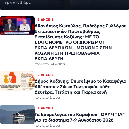
πριν από 1 ώρα
ΕΙΔΉΣΕΙΣ
Αθανάσιος Κωτούλας, Πρόεδρος Συλλόγου
Εκπαιδευτικών Πρωτοβάθμιας
Εκπαίδευσης Κοζάνης: ΜΕ ΤΟ
ΣΤΑΓΟΝΟΜΕΤΡΟ ΟΙ ΔΙΟΡΙΣΜΟΙ
ΕΚΠΑΙΔΕΥΤΙΚΩΝ – ΜΟΝΟΝ 2 ΣΤΗΝ
ΚΟΖΑΝΗ ΣΤΗ ΠΡΩΤΟΒΑΘΜΙΑ
ΕΚΠΑΙΔΕΥΣΗ
πριν από 54 λεπτά
ΕΙΔΉΣΕΙΣ
Δήμος Κοζάνης: Επισκέψιμο το Καταφύγιο
Αδέσποτων Ζώων Συντροφιάς κάθε
Δευτέρα, Τετάρτη και Παρασκευή
πριν από 1 ώρα
ΕΙΔΉΣΕΙΣ
Τα δρομολόγια του Καραβιού “ΟΛΥΜΠΙΑ”
για το διάστημα 7-9 Αυγούστου 2026
πριν από 1 ώρα