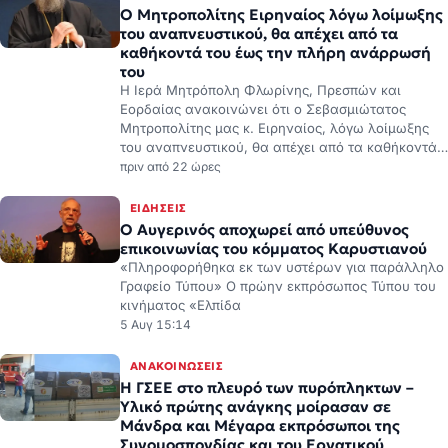
Ο Μητροπολίτης Ειρηναίος λόγω λοίμωξης
του αναπνευστικού, θα απέχει από τα
καθήκοντά του έως την πλήρη ανάρρωσή
του
Η Ιερά Μητρόπολη Φλωρίνης, Πρεσπών και
Εορδαίας ανακοινώνει ότι ο Σεβασμιώτατος
Μητροπολίτης μας κ. Ειρηναίος, λόγω λοίμωξης
του αναπνευστικού, θα απέχει από τα καθήκοντά…
πριν από 22 ώρες
ΕΙΔΉΣΕΙΣ
Ο Αυγερινός αποχωρεί από υπεύθυνος
επικοινωνίας του κόμματος Καρυστιανού
«Πληροφορήθηκα εκ των υστέρων για παράλληλο
Γραφείο Τύπου» Ο πρώην εκπρόσωπος Τύπου του
κινήματος «Ελπίδα
5 Αυγ 15:14
ΑΝΑΚΟΙΝΏΣΕΙΣ
H ΓΣΕΕ στο πλευρό των πυρόπληκτων –
Υλικό πρώτης ανάγκης μοίρασαν σε
Μάνδρα και Μέγαρα εκπρόσωποι της
Συνομοσπονδίας και του Εργατικού