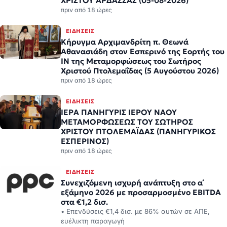
ΧΡΙΣΤΟΥ ΑΡΔΑΣΣΑΣ (05-08-2026)
πριν από 18 ώρες
ΕΙΔΉΣΕΙΣ
Κήρυγμα Αρχιμανδρίτη π. Θεωνά
Αθανασιάδη στον Εσπερινό της Εορτής του
ΙΝ της Μεταμορφώσεως του Σωτήρος
Χριστού Πτολεμαΐδας (5 Αυγούστου 2026)
πριν από 18 ώρες
ΕΙΔΉΣΕΙΣ
ΙΕΡΑ ΠΑΝΗΓΥΡΙΣ ΙΕΡΟΥ ΝΑΟΥ
ΜΕΤΑΜΟΡΦΩΣΕΩΣ ΤΟΥ ΣΩΤΗΡΟΣ
ΧΡΙΣΤΟΥ ΠΤΟΛΕΜΑΪΔΑΣ (ΠΑΝΗΓΥΡΙΚΟΣ
ΕΣΠΕΡΙΝΟΣ)
πριν από 18 ώρες
ΕΙΔΉΣΕΙΣ
Συνεχιζόμενη ισχυρή ανάπτυξη στο α΄
εξάμηνο 2026 με προσαρμοσμένο EBITDA
στα €1,2 δισ.
• Επενδύσεις €1,4 δισ. με 86% αυτών σε ΑΠΕ,
ευέλικτη παραγωγή