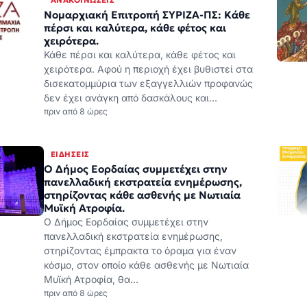
δισεκατομμύρια των εξαγγελλιών προφανώς
δεν έχει ανάγκη από δασκάλους και…
πριν από 8 ώρες
ΕΙΔΉΣΕΙΣ
Ο Δήμος Εορδαίας συμμετέχει στην
πανελλαδική εκστρατεία ενημέρωσης,
στηρίζοντας κάθε ασθενής με Νωτιαία
Μυϊκή Ατροφία.
Ο Δήμος Εορδαίας συμμετέχει στην
πανελλαδική εκστρατεία ενημέρωσης,
στηρίζοντας έμπρακτα το όραμα για έναν
κόσμο, στον οποίο κάθε ασθενής με Νωτιαία
Μυϊκή Ατροφία, θα…
πριν από 8 ώρες
ΑΝΑΚΟΙΝΏΣΕΙΣ
Αμοιβή αργίας 15ης Αυγούστου
Η ΓΣΕΕ, μέσω του Κέντρου Πληροφόρησης
Εργαζόμενων & Ανέργων της
Συνομοσπονδίας (ΚΕ.Π.Ε.Α./ΓΣΕΕ),