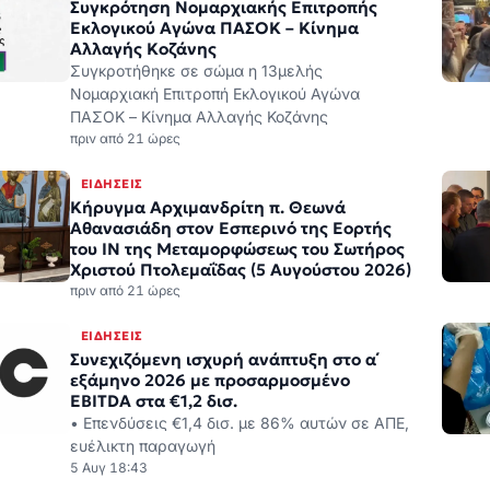
πριν από 21 ώρες
ΕΙΔΉΣΕΙΣ
Κήρυγμα Αρχιμανδρίτη π. Θεωνά
Αθανασιάδη στον Εσπερινό της Εορτής
του ΙΝ της Μεταμορφώσεως του Σωτήρος
Χριστού Πτολεμαΐδας (5 Αυγούστου 2026)
πριν από 21 ώρες
ΕΙΔΉΣΕΙΣ
Συνεχιζόμενη ισχυρή ανάπτυξη στο α΄
εξάμηνο 2026 με προσαρμοσμένο
EBITDA στα €1,2 δισ.
• Επενδύσεις €1,4 δισ. με 86% αυτών σε ΑΠΕ,
ευέλικτη παραγωγή
5 Αυγ 18:43
ΑΝΑΚΟΙΝΏΣΕΙΣ
Ο Δήμαρχος Κοζάνης Γιάννης
Κοκκαλιάρης στη ΓενικήΓραμματεία