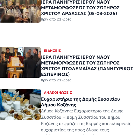
ΕΙΔΉΣΕΙΣ
ΙΕΡΑ ΠΑΝΗΓΥΡΙΣ ΙΕΡΟΥ ΝΑΟΥ
ΜΕΤΑΜΟΡΦΩΣΕΩΣ ΤΟΥ ΣΩΤΗΡΟΣ
ΧΡΙΣΤΟΥ ΠΤΟΛΕΜΑΪΔΑΣ (ΠΑΝΗΓΥΡΙΚΟΣ
ΕΣΠΕΡΙΝΟΣ)
πριν από 21 ώρες
ΑΝΑΚΟΙΝΏΣΕΙΣ
Ευχαριστήριο της Δομής Συσσιτίου
Δήμου Κοζάνης
Δήμος Κοζάνης: Ευχαριστήριο της Δομής
Συσσιτίου Η Δομή Συσσιτίου του Δήμου
Κοζάνης εκφράζει τις θερμές και ειλικρινείς
ευχαριστίες της προς όλους τους
πολίτες,τους επαγγελματίες…
5 Αυγ 18:39
ΑΝΑΚΟΙΝΏΣΕΙΣ
Ο Μητροπολίτης Ειρηναίος λόγω
λοίμωξης του αναπνευστικού, θα απέχει