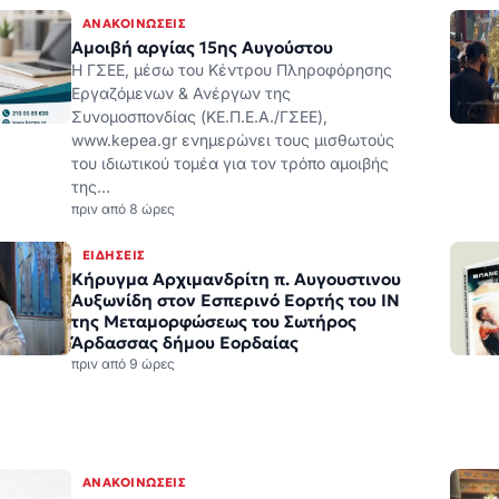
www.kepea.gr ενημερώνει τους μισθωτούς
του ιδιωτικού τομέα για τον τρόπο αμοιβής
της…
πριν από 8 ώρες
ΕΙΔΉΣΕΙΣ
Κήρυγμα Αρχιμανδρίτη π. Αυγουστινου
Αυξωνίδη στον Εσπερινό Εορτής του ΙΝ
της Μεταμορφώσεως του Σωτήρος
Άρδασσας δήμου Εορδαίας
πριν από 9 ώρες
ΑΝΑΚΟΙΝΏΣΕΙΣ
Συγκρότηση Νομαρχιακής Επιτροπής
Εκλογικού Αγώνα ΠΑΣΟΚ – Κίνημα
Αλλαγής Κοζάνης
Συγκροτήθηκε σε σώμα η 13μελής
Νομαρχιακή Επιτροπή Εκλογικού Αγώνα
ΠΑΣΟΚ – Κίνημα Αλλαγής Κοζάνης