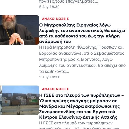
από τα καθήκοντά του έως την πλήρη
ανάρρωσή του
Η Ιερά Μητρόπολη Φλωρίνης, Πρεσπών και
Εορδαίας ανακοινώνει ότι ο Σεβασμιώτατος
Μητροπολίτης μας κ. Ειρηναίος, λόγω
λοίμωξης του αναπνευστικού, θα απέχει από
τα καθήκοντά…
5 Αυγ 18:31
ΑΝΑΚΟΙΝΏΣΕΙΣ
H ΓΣΕΕ στο πλευρό των πυρόπληκτων –
Υλικό πρώτης ανάγκης μοίρασαν σε
Μάνδρα και Μέγαρα εκπρόσωποι της
Συνομοσπονδίας και του Εργατικού
Κέντρου Ελευσίνας-Δυτικής Αττικής
H ΓΣΕΕ στο πλευρό των πυρόπληκτων
συμπολιτών μας – Υλικό πρώτης ανάγκης
μοίρασαν σε Μάνδρα και Μέγαρα
εκπρόσωποι της Συνομοσπονδίας και του
Εργατικού Κέντρου…
5 Αυγ 15:09