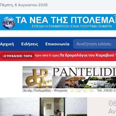
Μετάβαση στο περιεχόμενο
Πέμπτη, 6 Αυγούστου 2026
Αναζήτηση
Αρχική
Ειδήσεις
Επικοινωνία
Τα δρομολόγια του Καραβιού 
πριν από 5 ώρες
ΣΥΜΒΑΙΝΕΙ ΤΩΡΑ