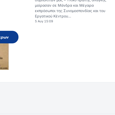
ερων
RSS