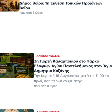
Δήμος Βοΐου: 1η Έκθεση Τοπικών Προϊόντων
Βοΐου
πριν από 5 ώρες
ΑΝΑΚΟΙΝΏΣΕΙΣ
2η Γιορτή Καλαμποκιού στο Πάρκο
Ελαφιών Αγίου Παντελεήμονος στον Άγιο
Δημήτριο Κοζάνης
Την Κυριακή 16 Αυγούστου, μετά τις 11:00 το
πρωί, σας περιμένουμε στην
πριν από 8 ώρες
ΑΝΑΚΟΙΝΏΣΕΙΣ
“Όταν το φως γίνεται απόφαση” (Άρθρο
του Μητροπολίτη Φλωρίνης, Πρεσπών
και Εορδαίας Ειρηναίου)
Όταν το φως γίνεται απόφαση – Του
Σεβασμιωτάτου Μητροπολίτου Φλωρίνης,