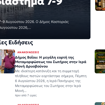
ίες Ειδήσεις
ΑΝΑΚΟΙΝΏΣΕΙΣ
Δήμος Βοΐου: Η μεγάλη εορτή της
Μεταμορφώσεως του Σωτήρος στην Ιερά
Μονή Δρυοβούνου
Με ιδιαίτερη κατάνυξη και τη συμμετοχή
πλήθους πιστών εορτάστηκε σήμερα, Πέμπτη
6 Αυγούστου 2026, η Ιερά Πανήγυρις της
Μεταμορφώσεως του Σωτήρος στην Ιερά
Μονή…
πριν από 7 ώρες
ΑΝΑΚΟΙΝΏΣΕΙΣ
Νομαρχιακή Επιτροπή ΣΥΡΙΖΑ-ΠΣ: Κάθε
πέρσι και καλύτερα, κάθε φέτος και
χειρότερα.
Κάθε πέρσι και καλύτερα, κάθε φέτος και
χειρότερα. Αφού η περιοχή έχει βυθιστεί στα