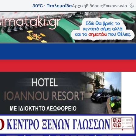
30°C · Πτολεμαΐδα
Αρχική
Ειδήσεις
Επικοινωνία