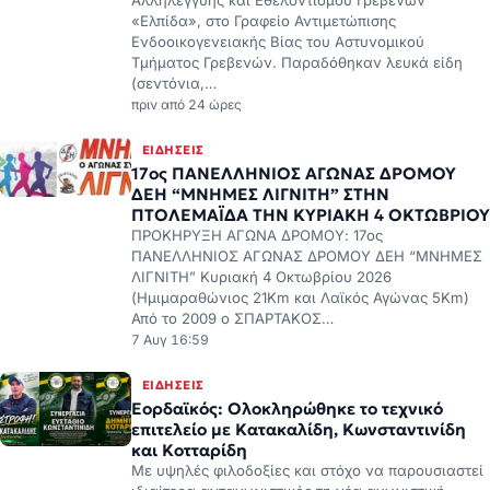
(σεντόνια,…
πριν από 24 ώρες
ΕΙΔΉΣΕΙΣ
17ος ΠΑΝΕΛΛΗΝΙΟΣ ΑΓΩΝΑΣ ΔΡΟΜΟΥ
ΔΕΗ “ΜΝΗΜΕΣ ΛΙΓΝΙΤΗ” ΣΤΗΝ
ΠΤΟΛΕΜΑΪΔΑ ΤΗΝ ΚΥΡΙΑΚΗ 4 ΟΚΤΩΒΡΙΟΥ
ΠΡΟΚΗΡΥΞΗ ΑΓΩΝΑ ΔΡΟΜΟΥ: 17ος
ΠΑΝΕΛΛΗΝΙΟΣ ΑΓΩΝΑΣ ΔΡΟΜΟΥ ΔΕΗ “ΜΝΗΜΕΣ
ΛΙΓΝΙΤΗ” Κυριακή 4 Οκτωβρίου 2026
(Ημιμαραθώνιος 21Km και Λαϊκός Αγώνας 5Km)
Από το 2009 ο ΣΠΑΡΤΑΚΟΣ…
7 Αυγ 16:59
ΕΙΔΉΣΕΙΣ
Εορδαϊκός: Ολοκληρώθηκε το τεχνικό
επιτελείο με Κατακαλίδη, Κωνσταντινίδη
και Κοτταρίδη
Με υψηλές φιλοδοξίες και στόχο να παρουσιαστεί
ιδιαίτερα ανταγωνιστικός τη νέα αγωνιστική
περίοδο, ο
7 Αυγ 16:52