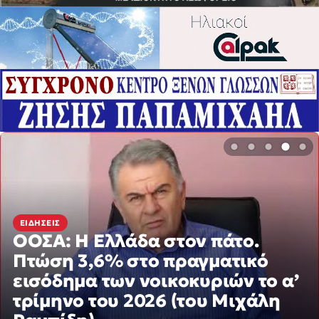
ΕΙΔΉΣΕΙΣ
ΟΟΣΑ: Η Ελλάδα στον πάτο.
ΑΝΑΚΟΙΝΏΣΕΙΣ
Η νεολαία γέμισε την πλατεία
Πτώση 3,6% στο πραγματικό
των Γρεβενών στη μεγάλη
εισόδημα των νοικοκυριών
συναυλία της Marseaux
το α’ τρίμηνο του 2026 (του
Μιχάλη Ραμπίδη)
πριν από 4 ώρες
πριν από 4 ώρες