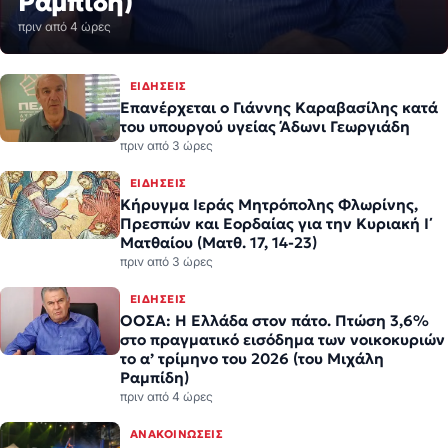
ΕΙΔΉΣΕΙΣ
Επανέρχεται ο Γιάννης Καραβασίλης κατά
του υπουργού υγείας Άδωνι Γεωργιάδη
πριν από 3 ώρες
ΕΙΔΉΣΕΙΣ
Κήρυγμα Ιεράς Μητρόπολης Φλωρίνης,
Πρεσπών και Εορδαίας για την Κυριακή Ι΄
Ματθαίου (Ματθ. 17, 14-23)
πριν από 3 ώρες
ΕΙΔΉΣΕΙΣ
ΟΟΣΑ: Η Ελλάδα στον πάτο. Πτώση 3,6%
στο πραγματικό εισόδημα των νοικοκυριών
το α’ τρίμηνο του 2026 (του Μιχάλη
Ραμπίδη)
πριν από 4 ώρες
ΑΝΑΚΟΙΝΏΣΕΙΣ
Η νεολαία γέμισε την πλατεία των
Γρεβενών στη μεγάλη συναυλία της
Marseaux
πριν από 4 ώρες