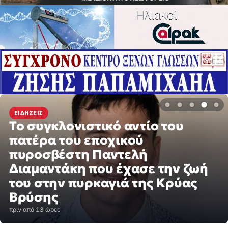
ΕΙΔΉΣΕΙΣ
Το συγκλονιστικό αντίο του
πατέρα του εποχικού
πυροσβέστη Παντελή
Διαμαντάκη που έχασε την ζωή
του στην πυρκαγιά της Κρύας
Βρύσης
πριν από 13 ώρες