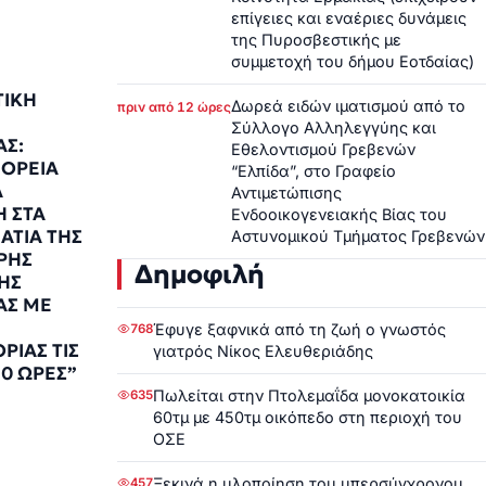
επίγειες και εναέριες δυνάμεις
της Πυροσβεστικής με
συμμετοχή του δήμου Εοτδαίας)
ΤΙΚΗ
Δωρεά ειδών ιματισμού από το
πριν από 12 ώρες
Σύλλογο Αλληλεγγύης και
ΑΣ:
Εθελοντισμού Γρεβενών
ΟΡΕΙΑ
“Ελπίδα”, στο Γραφείο
Α
Αντιμετώπισης
Η ΣΤΑ
Ενδοοικογενειακής Βίας του
ΤΙΑ ΤΗΣ
Αστυνομικού Τμήματος Γρεβενών
ΡΗΣ
Δημοφιλή
ΗΣ
ΑΣ ΜΕ
Έφυγε ξαφνικά από τη ζωή ο γνωστός
768
ΡΙΑΣ ΤΙΣ
γιατρός Νίκος Ελευθεριάδης
30 ΩΡΕΣ”
Πωλείται στην Πτολεμαΐδα μονοκατοικία
8
635
60τμ με 450τμ οικόπεδο στη περιοχή του
ΟΣΕ
Ξεκινά η υλοποίηση του υπερσύγχρονου
457