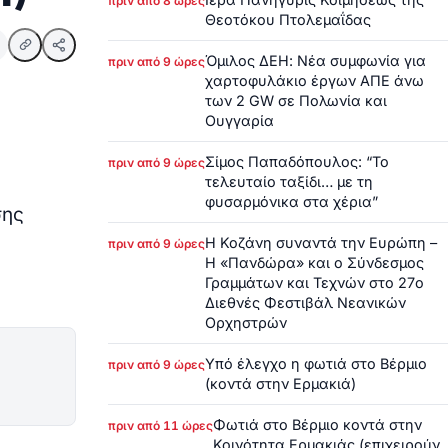
πριν από 8 ώρες
Θεοτόκου Πτολεμαΐδας
Όμιλος ΔΕΗ: Νέα συμφωνία για
πριν από 9 ώρες
χαρτοφυλάκιο έργων ΑΠΕ άνω
των 2 GW σε Πολωνία και
Ουγγαρία
Σίμος Παπαδόπουλος: “Το
πριν από 9 ώρες
τελευταίο ταξίδι… με τη
φυσαρμόνικα στα χέρια”
σης
Η Κοζάνη συναντά την Ευρώπη –
πριν από 9 ώρες
Η «Πανδώρα» και ο Σύνδεσμος
Γραμμάτων και Τεχνών στο 27ο
Διεθνές Φεστιβάλ Νεανικών
Ορχηστρών
Υπό έλεγχο η φωτιά στο Βέρμιο
πριν από 9 ώρες
(κοντά στην Ερμακιά)
Φωτιά στο Βέρμιο κοντά στην
πριν από 11 ώρες
Κοινότητα Ερμακιάς (επιχειρούν