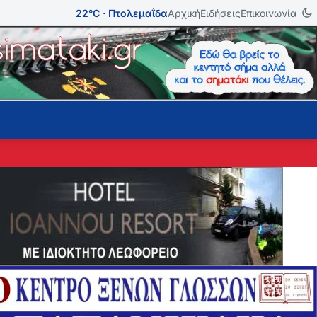
22°C · Πτολεμαΐδα
Αρχική
Ειδήσεις
Επικοινωνία