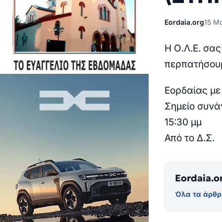
Eordaia.org
15 Μα
Η Ο.Λ.Ε. σα
περπατήσουμ
Εορδαίας με
Σημείο συνά
15:30 μμ
Από το Δ.Σ.
Eordaia.o
Όλα τα άρθρ