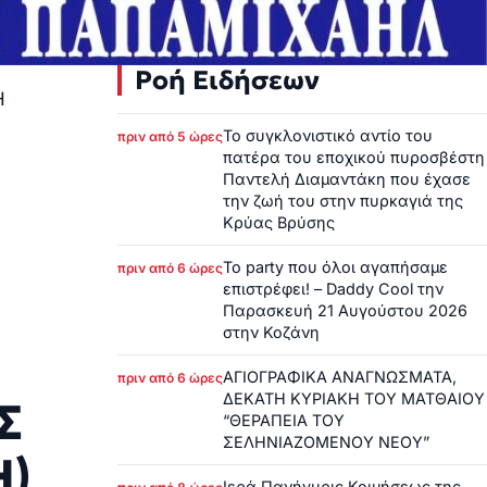
Ροή Ειδήσεων
Η
Το συγκλονιστικό αντίο του
πριν από 5 ώρες
πατέρα του εποχικού πυροσβέστη
Παντελή Διαμαντάκη που έχασε
την ζωή του στην πυρκαγιά της
Κρύας Βρύσης
Το party που όλοι αγαπήσαμε
πριν από 6 ώρες
επιστρέφει! – Daddy Cool την
Παρασκευή 21 Αυγούστου 2026
στην Κοζάνη
ΑΓΙΟΓΡΑΦΙΚΑ ΑΝΑΓΝΩΣΜΑΤΑ,
πριν από 6 ώρες
ΔΕΚΑΤΗ ΚΥΡΙΑΚΗ ΤΟΥ ΜΑΤΘΑΙΟΥ
Σ
“ΘΕΡΑΠΕΙΑ ΤΟΥ
ΣΕΛΗΝΙΑΖΟΜΕΝΟΥ ΝΕΟΥ”
Η)
Ιερά Πανήγυρις Κοιμήσεως της