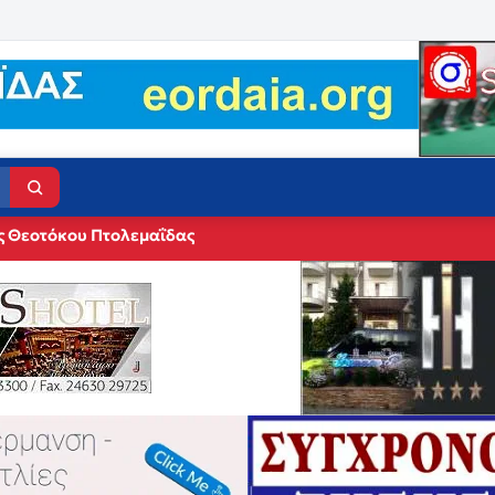
ς Θεοτόκου Πτολεμαΐδας