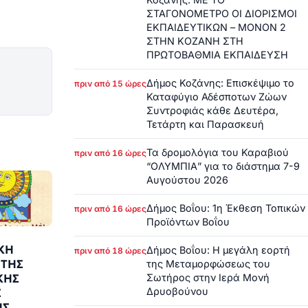
ΣΤΑΓΟΝΟΜΕΤΡΟ ΟΙ ΔΙΟΡΙΣΜΟΙ
ΕΚΠΑΙΔΕΥΤΙΚΩΝ – ΜΟΝΟΝ 2
ΣΤΗΝ ΚΟΖΑΝΗ ΣΤΗ
ΠΡΩΤΟΒΑΘΜΙΑ ΕΚΠΑΙΔΕΥΣΗ
Δήμος Κοζάνης: Επισκέψιμο το
πριν από 15 ώρες
Καταφύγιο Αδέσποτων Ζώων
Συντροφιάς κάθε Δευτέρα,
Τετάρτη και Παρασκευή
Τα δρομολόγια του Καραβιού
πριν από 16 ώρες
“ΟΛΥΜΠΙΑ” για το διάστημα 7-9
Αυγούστου 2026
Δήμος Βοΐου: 1η Έκθεση Τοπικών
πριν από 16 ώρες
Προϊόντων Βοΐου
ΙΚΗ
Δήμος Βοΐου: Η μεγάλη εορτή
πριν από 18 ώρες
 ΤΗΣ
της Μεταμορφώσεως του
Σωτήρος στην Ιερά Μονή
ΚΗΣ
Δρυοβούνου
Σ
ΗΣ