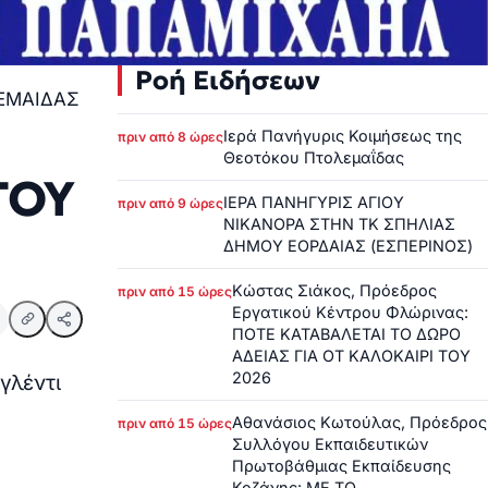
Ροή Ειδήσεων
ΛΕΜΑΙΔΑΣ
Ιερά Πανήγυρις Κοιμήσεως της
πριν από 8 ώρες
Θεοτόκου Πτολεμαΐδας
ΓΟΥ
ΙΕΡΑ ΠΑΝΗΓΥΡΙΣ ΑΓΙΟΥ
πριν από 9 ώρες
ΝΙΚΑΝΟΡΑ ΣΤΗΝ ΤΚ ΣΠΗΛΙΑΣ
ΔΗΜΟΥ ΕΟΡΔΑΙΑΣ (ΕΣΠΕΡΙΝΟΣ)
Κώστας Σιάκος, Πρόεδρος
πριν από 15 ώρες
Εργατικού Κέντρου Φλώρινας:
ΠΟΤΕ ΚΑΤΑΒΑΛΕΤΑΙ ΤΟ ΔΩΡΟ
ΑΔΕΙΑΣ ΓΙΑ ΟΤ ΚΑΛΟΚΑΙΡΙ ΤΟΥ
2026
γλέντι
Αθανάσιος Κωτούλας, Πρόεδρος
πριν από 15 ώρες
Συλλόγου Εκπαιδευτικών
Πρωτοβάθμιας Εκπαίδευσης
Κοζάνης: ΜΕ ΤΟ