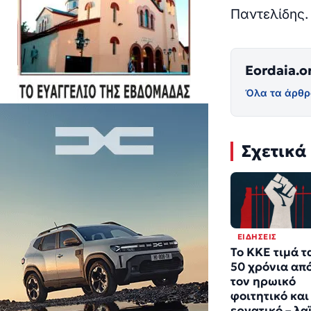
Παντελίδης. 
Eordaia.o
Όλα τα άρθρ
Σχετικά
ΕΙΔΉΣΕΙΣ
Το ΚΚΕ τιμά τ
50 χρόνια απ
τον ηρωικό
φοιτητικό και
εργατικό – λα