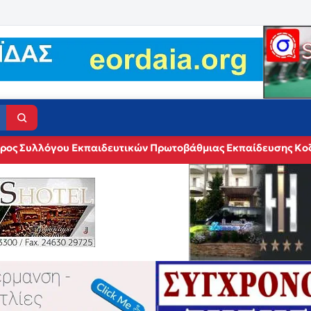
δρος Συλλόγου Εκπαιδευτικών Πρωτοβάθμιας Εκπαίδευσης