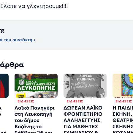
Ελάτε να γλεντήσουμε!!!!
rg
α του συντάκτη ›
 άρθρα
ΕΙΔΉΣΕΙΣ
ΕΙΔΉΣΕΙΣ
ΕΙΔΉΣΕΙΣ
α
Λαϊκό Πανηγύρι
ΔΩΡΕΑΝ ΛΑΪΚΟ
Η ΠΑΙΔ
ό
στη Λευκοπηγή
ΦΡΟΝΤΙΣΤΗΡΙΟ
ΣΚΗΝΗ,
του δήμου
ΑΛΛΗΛΕΓΓΥΗΣ
ΘΕΑΤΡΙ
Κοζάνης το
ΓΙΑ ΜΑΘΗΤΕΣ
ΣΚΗΝΗ
ϊκό
Σάββατο 26 και
ΓΥΜΝΑΣΙΟΥ &
ΚΟΖΑΝ