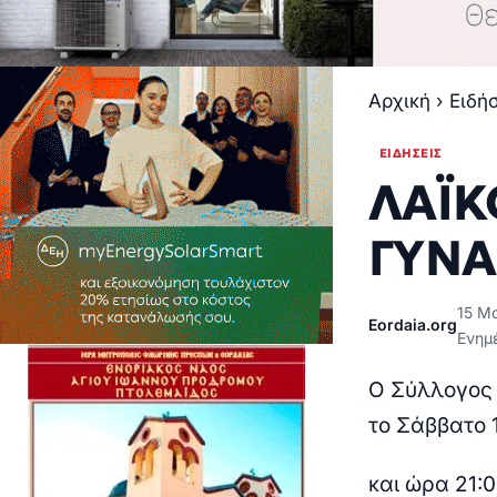
Αρχική
›
Ειδή
ΕΙΔΉΣΕΙΣ
ΛΑΪΚ
ΓΥΝΑ
15 Μα
Eordaia.org
Ενημέ
Ο Σύλλογος 
το Σάββατο 
και ώρα 21: