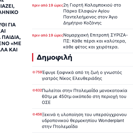
2η Γιορτή Καλαμποκιού στο
πριν από 19 ώρες
ΑΖΕΙ,
Πάρκο Ελαφιών Αγίου
ΛΗΝΙΚΟ
Παντελεήμονος στον Άγιο
Δημήτριο Κοζάνης
ΘΙ ΓΙΑ
ΑΙ
Νομαρχιακή Επιτροπή ΣΥΡΙΖΑ-
πριν από 19 ώρες
 ΠΑΙΔΙΑ,
ΠΣ: Κάθε πέρσι και καλύτερα,
ΕΝΟ «ΜΕ
κάθε φέτος και χειρότερα.
ΛΑ ΚΑΙ
Δημοφιλή
8
Έφυγε ξαφνικά από τη ζωή ο γνωστός
759
γιατρός Νίκος Ελευθεριάδης
Πωλείται στην Πτολεμαΐδα μονοκατοικία
632
60τμ με 450τμ οικόπεδο στη περιοχή του
ΟΣΕ
Ξεκινά η υλοποίηση του υπερσύγχρονου
456
υδροπονικού θερμοκηπίου Wonderplant
στην Πτολεμαΐδα