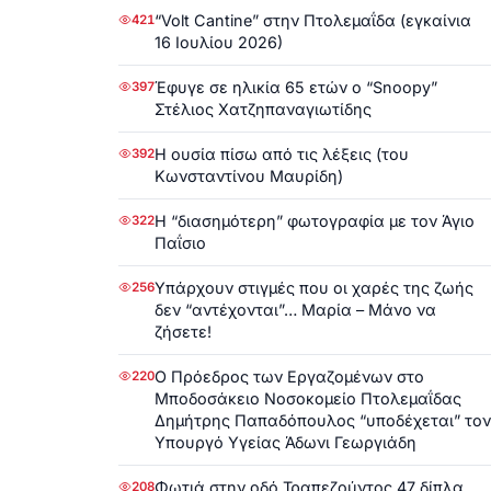
“Volt Cantine” στην Πτολεμαΐδα (εγκαίνια
421
16 Ιουλίου 2026)
Έφυγε σε ηλικία 65 ετών ο “Snoopy”
397
Στέλιος Χατζηπαναγιωτίδης
Η ουσία πίσω από τις λέξεις (του
392
Κωνσταντίνου Μαυρίδη)
Η “διασημότερη” φωτογραφία με τον Άγιο
322
Παΐσιο
Υπάρχουν στιγμές που οι χαρές της ζωής
256
δεν “αντέχονται”… Μαρία – Μάνο να
ζήσετε!
Ο Πρόεδρος των Εργαζομένων στο
220
Μποδοσάκειο Νοσοκομείο Πτολεμαΐδας
Δημήτρης Παπαδόπουλος “υποδέχεται” τον
Υπουργό Υγείας Άδωνι Γεωργιάδη
Φωτιά στην οδό Τραπεζούντος 47 δίπλα
208