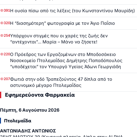
Η ουσία πίσω από τις λέξεις (του Κωνσταντίνου Μαυρίδη)
391
Η “διασημότερη” φωτογραφία με τον Άγιο Παΐσιο
320
Υπάρχουν στιγμές που οι χαρές της ζωής δεν
254
“αντέχονται”… Μαρία – Μάνο να ζήσετε!
Ο Πρόεδρος των Εργαζομένων στο Μποδοσάκειο
220
Νοσοκομείο Πτολεμαΐδας Δημήτρης Παπαδόπουλος
“υποδέχεται” τον Υπουργό Υγείας Άδωνι Γεωργιάδη
Φωτιά στην οδό Τραπεζούντος 47 δίπλα από το
207
αστυνομικό μέγαρο Πτολεμαΐδας
Εφημερεύοντα Φαρμακεία
Πέμπτη, 6 Αυγούστου 2026
Πτολεμαΐδα
ΑΝΤΩΝΙΑΔΗΣ ΑΝΤΩΝΙΟΣ
25ΗΣ ΜΑΡΤΙΟΥ 39 (Κεντρική πλατεία-Δίπλα στην ALPHA