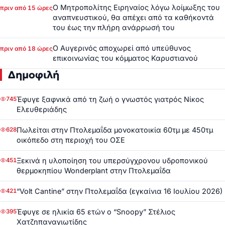
Ο Μητροπολίτης Ειρηναίος λόγω λοίμωξης του
πριν από 15 ώρες
αναπνευστικού, θα απέχει από τα καθήκοντά
του έως την πλήρη ανάρρωσή του
Ο Αυγερινός αποχωρεί από υπεύθυνος
πριν από 18 ώρες
επικοινωνίας του κόμματος Καρυστιανού
Δημοφιλή
Έφυγε ξαφνικά από τη ζωή ο γνωστός γιατρός Νίκος
745
Ελευθεριάδης
Πωλείται στην Πτολεμαΐδα μονοκατοικία 60τμ με 450τμ
628
οικόπεδο στη περιοχή του ΟΣΕ
Ξεκινά η υλοποίηση του υπερσύγχρονου υδροπονικού
451
θερμοκηπίου Wonderplant στην Πτολεμαΐδα
“Volt Cantine” στην Πτολεμαΐδα (εγκαίνια 16 Ιουλίου 2026)
421
Έφυγε σε ηλικία 65 ετών ο “Snoopy” Στέλιος
395
Χατζηπαναγιωτίδης