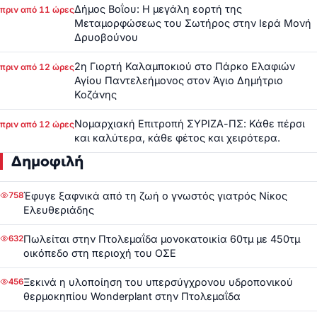
Δήμος Βοΐου: Η μεγάλη εορτή της
πριν από 11 ώρες
Μεταμορφώσεως του Σωτήρος στην Ιερά Μονή
Δρυοβούνου
2η Γιορτή Καλαμποκιού στο Πάρκο Ελαφιών
πριν από 12 ώρες
Αγίου Παντελεήμονος στον Άγιο Δημήτριο
Κοζάνης
Νομαρχιακή Επιτροπή ΣΥΡΙΖΑ-ΠΣ: Κάθε πέρσι
πριν από 12 ώρες
και καλύτερα, κάθε φέτος και χειρότερα.
Δημοφιλή
Έφυγε ξαφνικά από τη ζωή ο γνωστός γιατρός Νίκος
758
Ελευθεριάδης
Πωλείται στην Πτολεμαΐδα μονοκατοικία 60τμ με 450τμ
632
οικόπεδο στη περιοχή του ΟΣΕ
Ξεκινά η υλοποίηση του υπερσύγχρονου υδροπονικού
456
θερμοκηπίου Wonderplant στην Πτολεμαΐδα