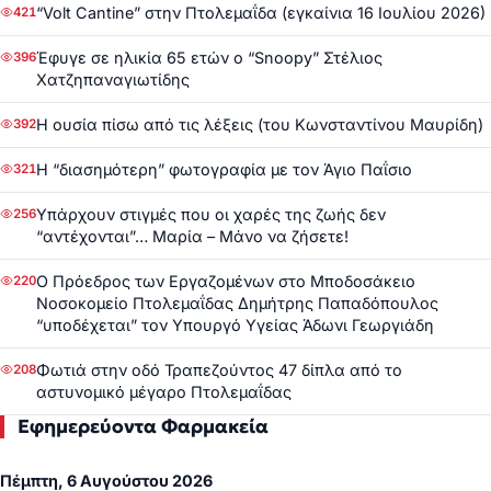
“Volt Cantine” στην Πτολεμαΐδα (εγκαίνια 16 Ιουλίου 2026)
421
Έφυγε σε ηλικία 65 ετών ο “Snoopy” Στέλιος
396
Χατζηπαναγιωτίδης
Η ουσία πίσω από τις λέξεις (του Κωνσταντίνου Μαυρίδη)
392
Η “διασημότερη” φωτογραφία με τον Άγιο Παΐσιο
321
Υπάρχουν στιγμές που οι χαρές της ζωής δεν
256
“αντέχονται”… Μαρία – Μάνο να ζήσετε!
Ο Πρόεδρος των Εργαζομένων στο Μποδοσάκειο
220
Νοσοκομείο Πτολεμαΐδας Δημήτρης Παπαδόπουλος
“υποδέχεται” τον Υπουργό Υγείας Άδωνι Γεωργιάδη
Φωτιά στην οδό Τραπεζούντος 47 δίπλα από το
208
αστυνομικό μέγαρο Πτολεμαΐδας
Εφημερεύοντα Φαρμακεία
Πέμπτη, 6 Αυγούστου 2026