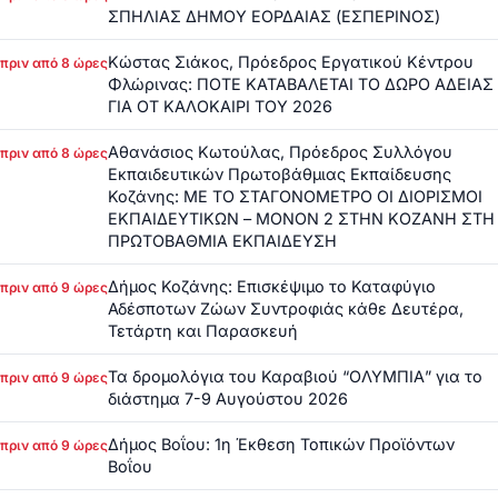
ΣΠΗΛΙΑΣ ΔΗΜΟΥ ΕΟΡΔΑΙΑΣ (ΕΣΠΕΡΙΝΟΣ)
Κώστας Σιάκος, Πρόεδρος Εργατικού Κέντρου
πριν από 8 ώρες
Φλώρινας: ΠΟΤΕ ΚΑΤΑΒΑΛΕΤΑΙ ΤΟ ΔΩΡΟ ΑΔΕΙΑΣ
ΓΙΑ ΟΤ ΚΑΛΟΚΑΙΡΙ ΤΟΥ 2026
Αθανάσιος Κωτούλας, Πρόεδρος Συλλόγου
πριν από 8 ώρες
Εκπαιδευτικών Πρωτοβάθμιας Εκπαίδευσης
Κοζάνης: ΜΕ ΤΟ ΣΤΑΓΟΝΟΜΕΤΡΟ ΟΙ ΔΙΟΡΙΣΜΟΙ
ΕΚΠΑΙΔΕΥΤΙΚΩΝ – ΜΟΝΟΝ 2 ΣΤΗΝ ΚΟΖΑΝΗ ΣΤΗ
ΠΡΩΤΟΒΑΘΜΙΑ ΕΚΠΑΙΔΕΥΣΗ
Δήμος Κοζάνης: Επισκέψιμο το Καταφύγιο
πριν από 9 ώρες
Αδέσποτων Ζώων Συντροφιάς κάθε Δευτέρα,
Τετάρτη και Παρασκευή
Τα δρομολόγια του Καραβιού “ΟΛΥΜΠΙΑ” για το
πριν από 9 ώρες
διάστημα 7-9 Αυγούστου 2026
Δήμος Βοΐου: 1η Έκθεση Τοπικών Προϊόντων
πριν από 9 ώρες
Βοΐου