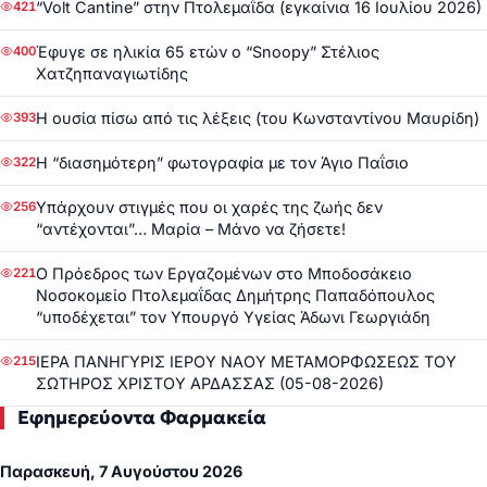
“Volt Cantine” στην Πτολεμαΐδα (εγκαίνια 16 Ιουλίου 2026)
421
Έφυγε σε ηλικία 65 ετών ο “Snoopy” Στέλιος
400
Χατζηπαναγιωτίδης
Η ουσία πίσω από τις λέξεις (του Κωνσταντίνου Μαυρίδη)
393
Η “διασημότερη” φωτογραφία με τον Άγιο Παΐσιο
322
Υπάρχουν στιγμές που οι χαρές της ζωής δεν
256
“αντέχονται”… Μαρία – Μάνο να ζήσετε!
Ο Πρόεδρος των Εργαζομένων στο Μποδοσάκειο
221
Νοσοκομείο Πτολεμαΐδας Δημήτρης Παπαδόπουλος
“υποδέχεται” τον Υπουργό Υγείας Άδωνι Γεωργιάδη
ΙΕΡΑ ΠΑΝΗΓΥΡΙΣ ΙΕΡΟΥ ΝΑΟΥ ΜΕΤΑΜΟΡΦΩΣΕΩΣ ΤΟΥ
215
ΣΩΤΗΡΟΣ ΧΡΙΣΤΟΥ ΑΡΔΑΣΣΑΣ (05-08-2026)
Εφημερεύοντα Φαρμακεία
Παρασκευή, 7 Αυγούστου 2026