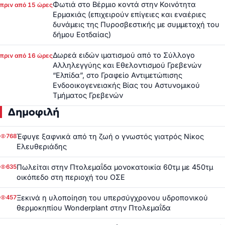
Φωτιά στο Βέρμιο κοντά στην Κοινότητα
πριν από 15 ώρες
Ερμακιάς (επιχειρούν επίγειες και εναέριες
δυνάμεις της Πυροσβεστικής με συμμετοχή του
δήμου Εοτδαίας)
Δωρεά ειδών ιματισμού από το Σύλλογο
πριν από 16 ώρες
Αλληλεγγύης και Εθελοντισμού Γρεβενών
“Ελπίδα”, στο Γραφείο Αντιμετώπισης
Ενδοοικογενειακής Βίας του Αστυνομικού
Τμήματος Γρεβενών
Δημοφιλή
Έφυγε ξαφνικά από τη ζωή ο γνωστός γιατρός Νίκος
768
Ελευθεριάδης
Πωλείται στην Πτολεμαΐδα μονοκατοικία 60τμ με 450τμ
635
οικόπεδο στη περιοχή του ΟΣΕ
Ξεκινά η υλοποίηση του υπερσύγχρονου υδροπονικού
457
θερμοκηπίου Wonderplant στην Πτολεμαΐδα