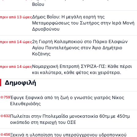
Βοΐου
Δήμος Βοΐου: Η μεγάλη εορτή της
πριν από 13 ώρες
Μεταμορφώσεως του Σωτήρος στην Ιερά Μονή
Δρυοβούνου
2η Γιορτή Καλαμποκιού στο Πάρκο Ελαφιών
πριν από 14 ώρες
Αγίου Παντελεήμονος στον Άγιο Δημήτριο
Κοζάνης
Νομαρχιακή Επιτροπή ΣΥΡΙΖΑ-ΠΣ: Κάθε πέρσι
πριν από 14 ώρες
και καλύτερα, κάθε φέτος και χειρότερα.
Δημοφιλή
Έφυγε ξαφνικά από τη ζωή ο γνωστός γιατρός Νίκος
759
Ελευθεριάδης
Πωλείται στην Πτολεμαΐδα μονοκατοικία 60τμ με 450τμ
632
οικόπεδο στη περιοχή του ΟΣΕ
Ξεκινά η υλοποίηση του υπερσύγχρονου υδροπονικού
456