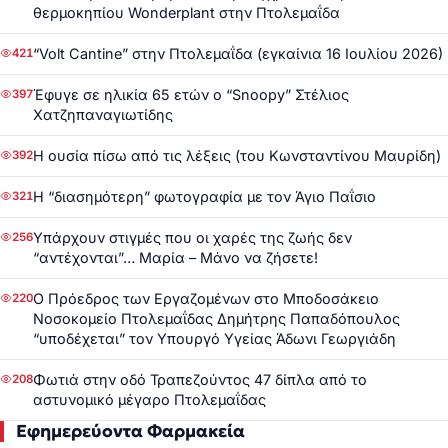
θερμοκηπίου Wonderplant στην Πτολεμαΐδα
“Volt Cantine” στην Πτολεμαΐδα (εγκαίνια 16 Ιουλίου 2026)
421
Έφυγε σε ηλικία 65 ετών ο “Snoopy” Στέλιος
397
Χατζηπαναγιωτίδης
Η ουσία πίσω από τις λέξεις (του Κωνσταντίνου Μαυρίδη)
392
Η “διασημότερη” φωτογραφία με τον Άγιο Παΐσιο
321
Υπάρχουν στιγμές που οι χαρές της ζωής δεν
256
“αντέχονται”… Μαρία – Μάνο να ζήσετε!
Ο Πρόεδρος των Εργαζομένων στο Μποδοσάκειο
220
Νοσοκομείο Πτολεμαΐδας Δημήτρης Παπαδόπουλος
“υποδέχεται” τον Υπουργό Υγείας Άδωνι Γεωργιάδη
Φωτιά στην οδό Τραπεζούντος 47 δίπλα από το
208
αστυνομικό μέγαρο Πτολεμαΐδας
Εφημερεύοντα Φαρμακεία