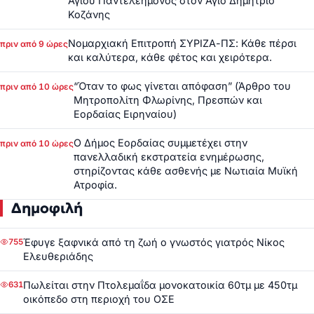
Αγίου Παντελεήμονος στον Άγιο Δημήτριο
Κοζάνης
Νομαρχιακή Επιτροπή ΣΥΡΙΖΑ-ΠΣ: Κάθε πέρσι
πριν από 9 ώρες
και καλύτερα, κάθε φέτος και χειρότερα.
“Όταν το φως γίνεται απόφαση” (Άρθρο του
πριν από 10 ώρες
Μητροπολίτη Φλωρίνης, Πρεσπών και
Εορδαίας Ειρηναίου)
Ο Δήμος Εορδαίας συμμετέχει στην
πριν από 10 ώρες
πανελλαδική εκστρατεία ενημέρωσης,
στηρίζοντας κάθε ασθενής με Νωτιαία Μυϊκή
Ατροφία.
Δημοφιλή
Έφυγε ξαφνικά από τη ζωή ο γνωστός γιατρός Νίκος
755
Ελευθεριάδης
Πωλείται στην Πτολεμαΐδα μονοκατοικία 60τμ με 450τμ
631
οικόπεδο στη περιοχή του ΟΣΕ