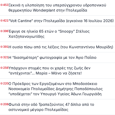
Ξεκινά η υλοποίηση του υπερσύγχρονου υδροπονικού
453
θερμοκηπίου Wonderplant στην Πτολεμαΐδα
“Volt Cantine” στην Πτολεμαΐδα (εγκαίνια 16 Ιουλίου 2026)
421
Έφυγε σε ηλικία 65 ετών ο “Snoopy” Στέλιος
396
Χατζηπαναγιωτίδης
Η ουσία πίσω από τις λέξεις (του Κωνσταντίνου Μαυρίδη)
391
Η “διασημότερη” φωτογραφία με τον Άγιο Παΐσιο
321
Υπάρχουν στιγμές που οι χαρές της ζωής δεν
256
“αντέχονται”… Μαρία – Μάνο να ζήσετε!
Ο Πρόεδρος των Εργαζομένων στο Μποδοσάκειο
220
Νοσοκομείο Πτολεμαΐδας Δημήτρης Παπαδόπουλος
“υποδέχεται” τον Υπουργό Υγείας Άδωνι Γεωργιάδη
Φωτιά στην οδό Τραπεζούντος 47 δίπλα από το
208
αστυνομικό μέγαρο Πτολεμαΐδας