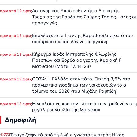
Αστυνομικός Υποδιευθυντής ο Διοικητής
πριν από 12 ώρες
Τροχαίας της Εορδαίας Σπύρος Τάσιος – όλες οι
προαγωγές
Επανέρχεται ο Γιάννης Καραβασίλης κατά του
πριν από 12 ώρες
υπουργού υγείας Άδωνι Γεωργιάδη
Κήρυγμα Ιεράς Μητρόπολης Φλωρίνης,
πριν από 12 ώρες
Πρεσπών και Εορδαίας για την Κυριακή Ι΄
Ματθαίου (Ματθ. 17, 14-23)
ΟΟΣΑ: Η Ελλάδα στον πάτο. Πτώση 3,6% στο
πριν από 13 ώρες
πραγματικό εισόδημα των νοικοκυριών το α’
τρίμηνο του 2026 (του Μιχάλη Ραμπίδη)
Η νεολαία γέμισε την πλατεία των Γρεβενών στη
πριν από 13 ώρες
μεγάλη συναυλία της Marseaux
Δημοφιλή
Έφυγε ξαφνικά από τη ζωή ο γνωστός γιατρός Νίκος
772