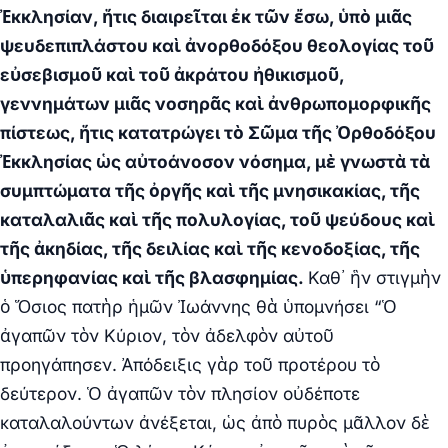
Ἐκκλησίαν, ἥτις διαιρεῖται ἐκ τῶν ἔσω, ὑπὸ μιᾶς
ψευδεπιπλάστου καὶ ἀνορθοδόξου θεολογίας τοῦ
εὐσεβισμοῦ καὶ τοῦ ἀκράτου ἠθικισμοῦ,
γεννημάτων μιᾶς νοσηρᾶς καὶ ἀνθρωπομορφικῆς
πίστεως, ἥτις κατατρώγει τὸ Σῶμα τῆς Ὀρθοδόξου
Ἐκκλησίας ὡς αὐτοάνοσον νόσημα, μὲ γνωστὰ τὰ
συμπτώματα τῆς ὀργῆς καὶ τῆς μνησικακίας, τῆς
καταλαλιᾶς καὶ τῆς πολυλογίας, τοῦ ψεύδους καὶ
τῆς ἀκηδίας, τῆς δειλίας καὶ τῆς κενοδοξίας, τῆς
ὑπερηφανίας καὶ τῆς βλασφημίας.
Καθ᾽ ἣν στιγμὴν
ὁ Ὅσιος πατὴρ ἡμῶν Ἰωάννης θὰ ὑπομνήσει “Ὁ
ἀγαπῶν τὸν Κύριον, τὸν ἀδελφὸν αὐτοῦ
προηγάπησεν. Ἀπόδειξις γὰρ τοῦ προτέρου τὸ
δεύτερον. Ὁ ἀγαπῶν τὸν πλησίον οὐδέποτε
καταλαλούντων ἀνέξεται, ὡς ἀπὸ πυρὸς μᾶλλον δὲ