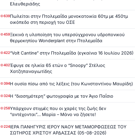
Ελευθεριάδης
Πωλείται στην Πτολεμαΐδα μονοκατοικία 60τμ με 450τμ
639
οικόπεδο στη περιοχή του ΟΣΕ
Ξεκινά η υλοποίηση του υπερσύγχρονου υδροπονικού
459
θερμοκηπίου Wonderplant στην Πτολεμαΐδα
“Volt Cantine” στην Πτολεμαΐδα (εγκαίνια 16 Ιουλίου 2026)
422
Έφυγε σε ηλικία 65 ετών ο “Snoopy” Στέλιος
402
Χατζηπαναγιωτίδης
Η ουσία πίσω από τις λέξεις (του Κωνσταντίνου Μαυρίδη)
394
Η “διασημότερη” φωτογραφία με τον Άγιο Παΐσιο
324
Υπάρχουν στιγμές που οι χαρές της ζωής δεν
258
“αντέχονται”… Μαρία – Μάνο να ζήσετε!
ΙΕΡΑ ΠΑΝΗΓΥΡΙΣ ΙΕΡΟΥ ΝΑΟΥ ΜΕΤΑΜΟΡΦΩΣΕΩΣ ΤΟΥ
224
ΣΩΤΗΡΟΣ ΧΡΙΣΤΟΥ ΑΡΔΑΣΣΑΣ (05-08-2026)