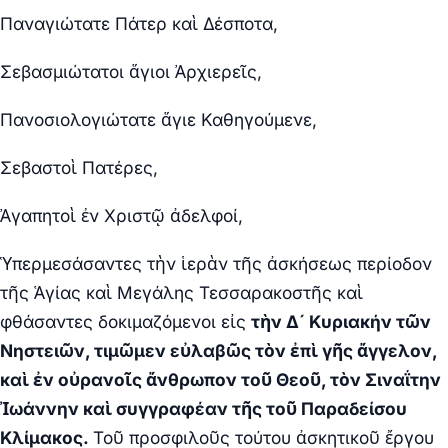
Παναγιώτατε Πάτερ καὶ Δέσποτα,
Σεβασμιώτατοι ἅγιοι Ἀρχιερεῖς,
Πανοσιολογιώτατε ἅγιε Καθηγούμενε,
Σεβαστοὶ Πατέρες,
Ἀγαπητοὶ ἐν Χριστῷ ἀδελφοί,
Ὑπερμεσάσαντες τὴν ἱερὰν τῆς ἀσκήσεως περίοδον
τῆς Ἁγίας καὶ Μεγάλης Τεσσαρακοστῆς καὶ
φθάσαντες δοκιμαζόμενοι εἰς
τὴν Δ´ Κυριακήν τῶν
Νηστειῶν, τιμῶμεν εὐλαβῶς τὸν ἐπὶ γῆς ἄγγελον,
καὶ ἐν οὐρανοῖς ἄνθρωπον τοῦ Θεοῦ, τὸν Σιναΐτην
Ἰωάννην καὶ συγγραφέαν τῆς τοῦ Παραδείσου
Κλίμακος.
Τοῦ προσφιλοῦς τούτου ἀσκητικοῦ ἔργου