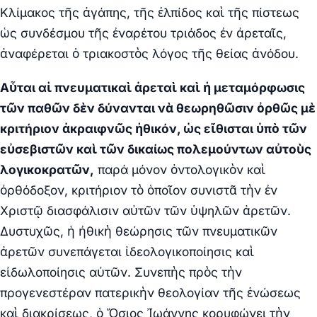
Κλίμακος τῆς ἀγάπης, τῆς ἐλπίδος καὶ τῆς πίστεως
ὡς συνδέσμου τῆς ἐναρέτου τριάδος ἐν ἀρεταῖς,
ἀναφέρεται ὁ τριακοστὸς λόγος τῆς θείας ἀνόδου.
Αὗται αἱ πνευματικαὶ ἀρεταὶ καὶ ἡ μεταμόρφωσις
τῶν παθῶν δὲν δύνανται νὰ θεωρηθῶσιν ὀρθῶς μὲ
κριτήριον ἀκραιφνῶς ἠθικόν, ὡς εἴθισται ὑπὸ τῶν
εὐσεβιστῶν καὶ τῶν δικαίως πολεμούντων αὐτοὺς
λογικοκρατῶν,
παρά μόνον ὀντολογικὸν καὶ
ὀρθόδοξον, κριτήριον τὸ ὁποῖον συνιστᾶ τὴν ἐν
Χριστῷ διασφάλισιν αὐτῶν τῶν ὑψηλῶν ἀρετῶν.
Δυστυχῶς, ἡ ἠθικὴ θεώρησις τῶν πνευματικῶν
ἀρετῶν συνεπάγεται ἰδεολογικοποίησις καὶ
εἰδωλοποίησις αὐτῶν. Συνεπὴς πρὸς τὴν
προγενεστέραν πατερικὴν θεολογίαν τῆς ἑνώσεως
καὶ διακρίσεως, ὁ Ὅσιος Ἰωάννης κορυφώνει τὴν