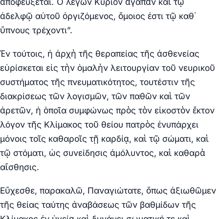
ἀποφεύξεται. Ὁ λέγων Κύριον ἀγαπᾶν καὶ τῷ
ἀδελφῷ αὐτοῦ ὀργιζόμενος, ὅμοιος ἐστι τῷ καθ᾽
ὕπνους τρέχοντι”.
Ἐν τούτοις, ἡ ἀρχὴ τῆς θεραπείας τῆς ἀσθενείας
εὑρίσκεται εἰς τὴν ὁμαλὴν λειτουργίαν τοῦ νευρικοῦ
συστήματος τῆς πνευματικότητος, τουτέστιν τῆς
διακρίσεως τῶν λογισμῶν, τῶν παθῶν καὶ τῶν
ἀρετῶν, ἡ ὁποῖα συμφώνως πρὸς τὸν εἰκοστὸν ἕκτον
λόγον τῆς Κλίμακος τοῦ θείου πατρὸς ἐνυπάρχει
μόνοις τοῖς καθαροῖς τῇ καρδίᾳ, καὶ τῷ σώματι, καὶ
τῷ στόματι, ὡς συνείδησις ἀμόλυντος, καὶ καθαρὰ
αἴσθησις.
Εὔχεσθε, παρακαλῶ, Παναγιώτατε, ὅπως ἀξιωθῶμεν
τῆς θείας ταύτης ἀναβάσεως τῶν βαθμίδων τῆς
Κλίμακος ἐν ὑγείᾳ καὶ δυνάμει σωματική τε καὶ