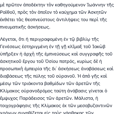
μὲ πρῶτον ἀποδέκτην τὸν καθηγούμενον Ἰωάννην τῆς
Ραϊθοῦ, πρὸς τὸν ὁποῖον τὸ καύχημα τῶν Άσκητῶν
ἐκθέτει τὰς θεοπνεύστους ἀντιλήψεις του περὶ τῆς
πνευματικῆς ἀσκήσεως.
Λέγεται, ὅτι ἡ περιγραφομένη ἐν τῷ βιβλίῳ τῆς
Γενέσεως ἐστηριγμένη ἐν τῇ γῇ κλῖμαξ τοῦ Ἰακὼβ
ὑπῆρξεν ἡ ἀρχὴ τῆς ἐμπνεύσεως καὶ συγγραφῆς τοῦ
ἀσκητικοῦ ἔργου τοῦ Ὁσίου πατρός, κυρίως δὲ ἡ
προσωπικὴ ἐμπειρία τῆς δι᾽ ἀσκήσεως ἀναβάσεως καὶ
διαβάσεως τῆς πύλης τοῦ οὐρανοῦ. Ἡ ἀπὸ γῆς καὶ
μέσῳ τῶν τριάκοντα βαθμίδων τῶν ἀρετῶν τῆς
Κλίμακος οὐρανοδρόμος ταύτη ἀνάβασις γίνεται ὁ
ἔμψυχος Παράδεισος τῶν ἀρετῶν. Μάλιστα, ἡ
τοιχογράφησις τῆς Κλίμακος ἐκ τῶν μεσοβυζαντινῶν
χρόνων συνηθίζεται εἰς τοὺς νάρθηκας τῶν