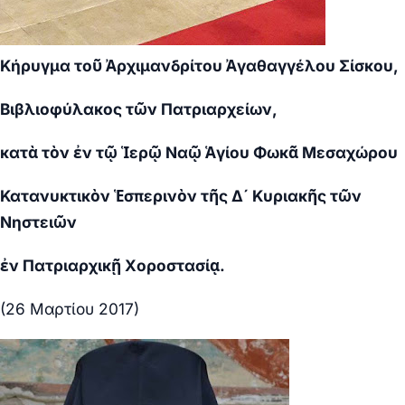
Κήρυγμα τοῦ Ἀρχιμανδρίτου Ἀγαθαγγέλου Σίσκου,
Βιβλιοφύλακος τῶν Πατριαρχείων,
κατὰ τὸν ἐν τῷ Ἱερῷ Ναῷ Ἁγίου Φωκᾶ Μεσαχώρου
Κατανυκτικὸν Ἑσπερινὸν τῆς Δ´ Κυριακῆς τῶν
Νηστειῶν
ἐν Πατριαρχικῇ Χοροστασίᾳ.
(26 Μαρτίου 2017)