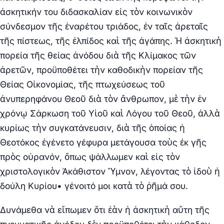
ἀσκητικήν του διδασκαλίαν εἰς τὸν κοινωνικὸν
σύνδεσμον τῆς ἐναρέτου τριάδος, ἐν ταῖς ἀρεταῖς
τῆς πίστεως, τῆς ἐλπίδος καὶ τῆς ἀγάπης. Ἡ ἀσκητικὴ
πορεία τῆς θείας ἀνόδου διὰ τῆς Κλίμακος τῶν
ἀρετῶν, προϋποθέτει τὴν καθοδικὴν πορείαν τῆς
Θείας Οἰκονομίας, τῆς πτωχεύσεως τοῦ
ἀνυπερηφάνου Θεοῦ διὰ τὸν ἄνθρωπον, μὲ τὴν ἐν
χρόνῳ Σάρκωση τοῦ Υἱοῦ καὶ Λόγου τοῦ Θεοῦ, ἀλλὰ
κυρίως τὴν συγκατάνευσιν, διὰ τῆς ὁποίας ἡ
Θεοτόκος ἐγένετο γέφυρα μετάγουσα τοὺς ἐκ γῆς
πρὸς οὐρανόν, ὅπως ψάλλωμεν καὶ εἰς τὸν
χριστολογικὸν Ἀκάθιστον Ὕμνον, λέγοντας τὸ ἰδοὺ ἡ
δούλη Κυρίου• γένοιτό μοι κατὰ τὸ ῥῆμά σου.
Δυνάμεθα νὰ εἴπωμεν ὅτι ἐὰν ἡ ἀσκητικὴ αὕτη τῆς