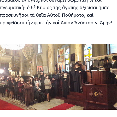
πνευματικὴ· ὁ δὲ Κύριος τῆς ἀγάπης ἀξιῶσαι ἡμᾶς
προσκυνῆσαι τὰ θεῖα Αὐτοῦ Παθήματα, καὶ
προφθάσαι τὴν φρικτὴν καὶ Ἁγίαν Ἀνάστασιν. Ἀμήν!