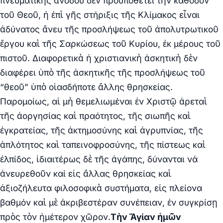
πνευματικῆς ἀνόδου δὲν προϋποθέτει τὴν κάθοδον
τοῦ Θεοῦ, ἡ ἐπὶ γῆς στήριξις τῆς Κλίμακος εἶναι
ἀδύνατος ἄνευ τῆς προσλήψεως τοῦ ἀπολυτρωτικοῦ
ἔργου καὶ τῆς Σαρκώσεως τοῦ Κυρίου, ἐκ μέρους τοῦ
πιστοῦ. Διαφορετικὰ ἡ χριστιανικὴ ἀσκητικὴ δὲν
διαφέρει ὑπὸ τῆς ἀσκητικῆς τῆς προσλήψεως τοῦ
“θεοῦ” ὑπὸ οἱασδήποτε ἄλλης θρησκείας.
Παρομοίως, αἱ μὴ θεμελιωμέναι ἐν Χριστῷ ἀρεταὶ
τῆς ἀοργησίας καὶ πραότητος, τῆς σιωπῆς καὶ
ἐγκρατείας, τῆς ἀκτημοσύνης καὶ ἀγρυπνίας, τῆς
ἁπλότητος καὶ ταπεινοφροσύνης, τῆς πίστεως καὶ
ἐλπίδος, ἰδιαιτέρως δὲ τῆς ἀγάπης, δύνανται νά
ἀνευρεθοῦν καί εἰς ἄλλας θρησκείας καὶ
ἀξιοζήλευτα φιλοσοφικὰ συστήματα, εἰς πλείονα
βαθμόν καὶ μὲ ἀκριβεστέραν συνέπειαν, ἐν συγκρίσῃ
πρὸς τὸν ἡμέτερον χῶρον.
Τὴν Ἅγίαν ἡμῶν