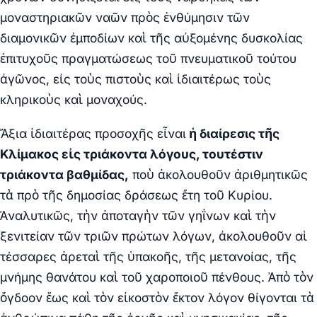
μοναστηριακῶν ναῶν πρὸς ἐνθύμησιν τῶν
διαμονικῶν ἐμποδίων καὶ τῆς αὐξομένης δυσκολίας
ἐπιτυχοῦς πραγματώσεως τοῦ πνευματικοῦ τούτου
ἀγῶνος, εἰς τοὺς πιστοὺς καὶ ἰδιαιτέρως τοὺς
κληρικοὺς καὶ μοναχούς.
Ἄξια ἰδιαιτέρας προσοχῆς εἶναι
ἡ διαίρεσις τῆς
Κλίμακος εἰς τριάκοντα λόγους, τουτέστιν
τριάκοντα βαθμίδας,
ποὺ ἀκολουθοῦν ἀριθμητικῶς
τὰ πρὸ τῆς δημοσίας δράσεως ἔτη τοῦ Κυρίου.
Ἀναλυτικῶς, τὴν ἀποταγὴν τῶν γηΐνων καὶ τὴν
ξενιτείαν τῶν τριῶν πρώτων λόγων, ἀκολουθοῦν αἱ
τέσσαρες ἀρεταὶ τῆς ὑπακοῆς, τῆς μετανοίας, τῆς
μνήμης θανάτου καὶ τοῦ χαροποιοῦ πένθους. Ἀπὸ τὸν
ὄγδοον ἕως καὶ τὸν εἰκοστὸν ἕκτον λόγον θίγονται τὰ