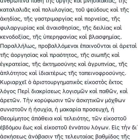
ἀνθρώπινα πάθη τῆς ὀργῆς καὶ μνησικακίας, τῆς
καταλαλιᾶς καὶ πολυλογίας, τοῦ ψεύδους καὶ τῆς
ἀκηδίας, τῆς γαστριμαργίας καὶ πορνείας, τῆς
φυλαργυρίας καὶ ἀναισθησίας, τῆς δειλίας καὶ
κενοδοξίας, τῆς ὑπερηφανίας καὶ βλασφημίας.
Παραλλήλως, προβαλλόμεναι ἐπαινοῦνται αἱ ἀρεταὶ
τῆς ἀοργησίας καὶ πραότητος, τῆς σιωπῆς καὶ
ἐγκρατείας, τῆς ἀκτημοσύνης καὶ ἀγρυπνίας, τῆς
ἁπλότητος καὶ ἰδιαιτέρως τῆς ταπεινοφροσύνης.
Κυριαρχεῖ ὁ ἀριστουργηματικὸς εἰκοστὸς ἕκτος
λόγος Περὶ διακρίσεως λογισμῶν καὶ παθῶν, καὶ
ἀρετῶν. Τὴν κορύφωσιν τῶν ἀσκητικῶν μόχθων
συνιστοῦν ἡ ἡσυχία, ἡ μακαρία προσευχή, ἡ
Θεομίμητος ἀπάθεια καὶ τελειότης, τῶν εἰκοστοῦ
ἑβδόμου ἕως καὶ εἰκοστοῦ ἐννάτου λόγων. Εἰς τὴν δι᾽
ἀσκήσεως ἀνάβασιν τῆς τελευταίας βαθμίδος τῆς