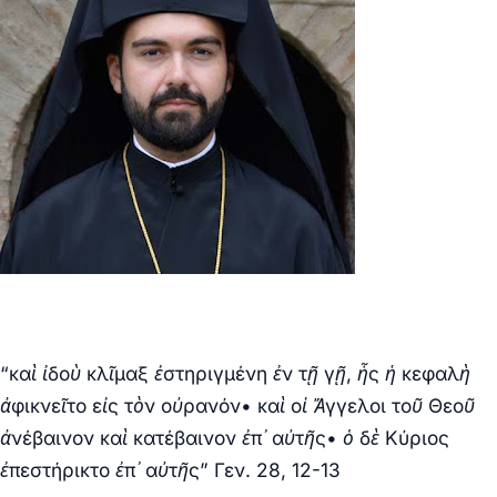
“καὶ ἰδοὺ κλῖμαξ ἐστηριγμένη ἐν τῇ γῇ, ἧς ἡ κεφαλὴ
ἀφικνεῖτο εἰς τὸν οὐρανόν• καὶ οἱ Ἄγγελοι τοῦ Θεοῦ
ἀνέβαινον καὶ κατέβαινον ἐπ᾿ αὐτῆς• ὁ δὲ Κύριος
ἐπεστήρικτο ἐπ᾽ αὐτῆς”
Γεν. 28, 12-13