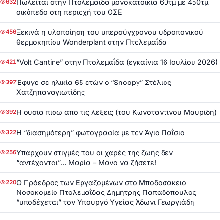
Πωλείται στην Πτολεμαΐδα μονοκατοικία 60τμ με 450τμ
632
οικόπεδο στη περιοχή του ΟΣΕ
Ξεκινά η υλοποίηση του υπερσύγχρονου υδροπονικού
456
θερμοκηπίου Wonderplant στην Πτολεμαΐδα
“Volt Cantine” στην Πτολεμαΐδα (εγκαίνια 16 Ιουλίου 2026)
421
Έφυγε σε ηλικία 65 ετών ο “Snoopy” Στέλιος
397
Χατζηπαναγιωτίδης
Η ουσία πίσω από τις λέξεις (του Κωνσταντίνου Μαυρίδη)
392
Η “διασημότερη” φωτογραφία με τον Άγιο Παΐσιο
322
Υπάρχουν στιγμές που οι χαρές της ζωής δεν
256
“αντέχονται”… Μαρία – Μάνο να ζήσετε!
Ο Πρόεδρος των Εργαζομένων στο Μποδοσάκειο
220
Νοσοκομείο Πτολεμαΐδας Δημήτρης Παπαδόπουλος
“υποδέχεται” τον Υπουργό Υγείας Άδωνι Γεωργιάδη