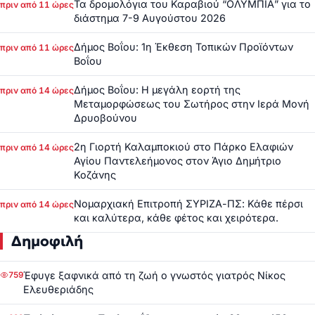
Τα δρομολόγια του Καραβιού “ΟΛΥΜΠΙΑ” για το
πριν από 11 ώρες
διάστημα 7-9 Αυγούστου 2026
Δήμος Βοΐου: 1η Έκθεση Τοπικών Προϊόντων
πριν από 11 ώρες
Βοΐου
Δήμος Βοΐου: Η μεγάλη εορτή της
πριν από 14 ώρες
Μεταμορφώσεως του Σωτήρος στην Ιερά Μονή
Δρυοβούνου
2η Γιορτή Καλαμποκιού στο Πάρκο Ελαφιών
πριν από 14 ώρες
Αγίου Παντελεήμονος στον Άγιο Δημήτριο
Κοζάνης
Νομαρχιακή Επιτροπή ΣΥΡΙΖΑ-ΠΣ: Κάθε πέρσι
πριν από 14 ώρες
και καλύτερα, κάθε φέτος και χειρότερα.
Δημοφιλή
Έφυγε ξαφνικά από τη ζωή ο γνωστός γιατρός Νίκος
759
Ελευθεριάδης