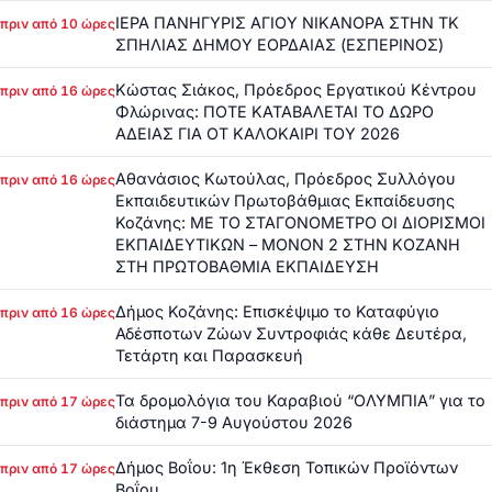
ΙΕΡΑ ΠΑΝΗΓΥΡΙΣ ΑΓΙΟΥ ΝΙΚΑΝΟΡΑ ΣΤΗΝ ΤΚ
πριν από 10 ώρες
ΣΠΗΛΙΑΣ ΔΗΜΟΥ ΕΟΡΔΑΙΑΣ (ΕΣΠΕΡΙΝΟΣ)
Κώστας Σιάκος, Πρόεδρος Εργατικού Κέντρου
πριν από 16 ώρες
Φλώρινας: ΠΟΤΕ ΚΑΤΑΒΑΛΕΤΑΙ ΤΟ ΔΩΡΟ
ΑΔΕΙΑΣ ΓΙΑ ΟΤ ΚΑΛΟΚΑΙΡΙ ΤΟΥ 2026
Αθανάσιος Κωτούλας, Πρόεδρος Συλλόγου
πριν από 16 ώρες
Εκπαιδευτικών Πρωτοβάθμιας Εκπαίδευσης
Κοζάνης: ΜΕ ΤΟ ΣΤΑΓΟΝΟΜΕΤΡΟ ΟΙ ΔΙΟΡΙΣΜΟΙ
ΕΚΠΑΙΔΕΥΤΙΚΩΝ – ΜΟΝΟΝ 2 ΣΤΗΝ ΚΟΖΑΝΗ
ΣΤΗ ΠΡΩΤΟΒΑΘΜΙΑ ΕΚΠΑΙΔΕΥΣΗ
Δήμος Κοζάνης: Επισκέψιμο το Καταφύγιο
πριν από 16 ώρες
Αδέσποτων Ζώων Συντροφιάς κάθε Δευτέρα,
Τετάρτη και Παρασκευή
Τα δρομολόγια του Καραβιού “ΟΛΥΜΠΙΑ” για το
πριν από 17 ώρες
διάστημα 7-9 Αυγούστου 2026
Δήμος Βοΐου: 1η Έκθεση Τοπικών Προϊόντων
πριν από 17 ώρες
Βοΐου