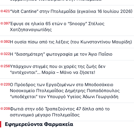
“Volt Cantine” στην Πτολεμαΐδα (εγκαίνια 16 Ιουλίου 2026)
421
Έφυγε σε ηλικία 65 ετών ο “Snoopy” Στέλιος
397
Χατζηπαναγιωτίδης
Η ουσία πίσω από τις λέξεις (του Κωνσταντίνου Μαυρίδη)
392
Η “διασημότερη” φωτογραφία με τον Άγιο Παΐσιο
322
Υπάρχουν στιγμές που οι χαρές της ζωής δεν
256
“αντέχονται”… Μαρία – Μάνο να ζήσετε!
Ο Πρόεδρος των Εργαζομένων στο Μποδοσάκειο
220
Νοσοκομείο Πτολεμαΐδας Δημήτρης Παπαδόπουλος
“υποδέχεται” τον Υπουργό Υγείας Άδωνι Γεωργιάδη
Φωτιά στην οδό Τραπεζούντος 47 δίπλα από το
208
αστυνομικό μέγαρο Πτολεμαΐδας
Εφημερεύοντα Φαρμακεία