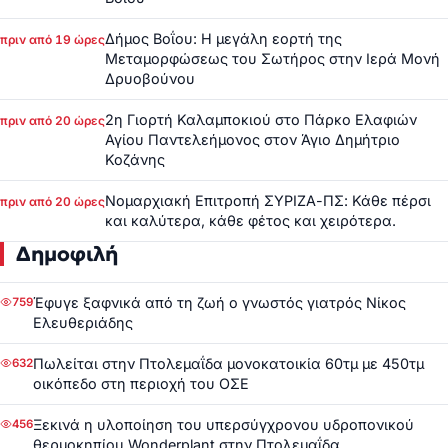
Δήμος Βοΐου: Η μεγάλη εορτή της
πριν από 19 ώρες
Μεταμορφώσεως του Σωτήρος στην Ιερά Μονή
Δρυοβούνου
2η Γιορτή Καλαμποκιού στο Πάρκο Ελαφιών
πριν από 20 ώρες
Αγίου Παντελεήμονος στον Άγιο Δημήτριο
Κοζάνης
Νομαρχιακή Επιτροπή ΣΥΡΙΖΑ-ΠΣ: Κάθε πέρσι
πριν από 20 ώρες
και καλύτερα, κάθε φέτος και χειρότερα.
Δημοφιλή
Έφυγε ξαφνικά από τη ζωή ο γνωστός γιατρός Νίκος
759
Ελευθεριάδης
Πωλείται στην Πτολεμαΐδα μονοκατοικία 60τμ με 450τμ
632
οικόπεδο στη περιοχή του ΟΣΕ
Ξεκινά η υλοποίηση του υπερσύγχρονου υδροπονικού
456
θερμοκηπίου Wonderplant στην Πτολεμαΐδα