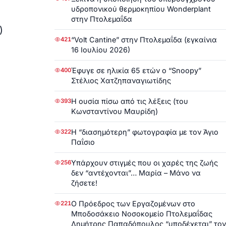
υδροπονικού θερμοκηπίου Wonderplant
στην Πτολεμαΐδα
)
“Volt Cantine” στην Πτολεμαΐδα (εγκαίνια
421
16 Ιουλίου 2026)
Έφυγε σε ηλικία 65 ετών ο “Snoopy”
400
Στέλιος Χατζηπαναγιωτίδης
Η ουσία πίσω από τις λέξεις (του
393
Κωνσταντίνου Μαυρίδη)
Η “διασημότερη” φωτογραφία με τον Άγιο
322
Παΐσιο
Υπάρχουν στιγμές που οι χαρές της ζωής
256
δεν “αντέχονται”… Μαρία – Μάνο να
ζήσετε!
Ο Πρόεδρος των Εργαζομένων στο
221
Μποδοσάκειο Νοσοκομείο Πτολεμαΐδας
Δημήτρης Παπαδόπουλος “υποδέχεται” τον