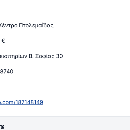
Κέντρο Πτολεμαΐδας
 €
ισιτηρίων Β. Σοφίας 30
28740
o
.
com
/187148149
rg