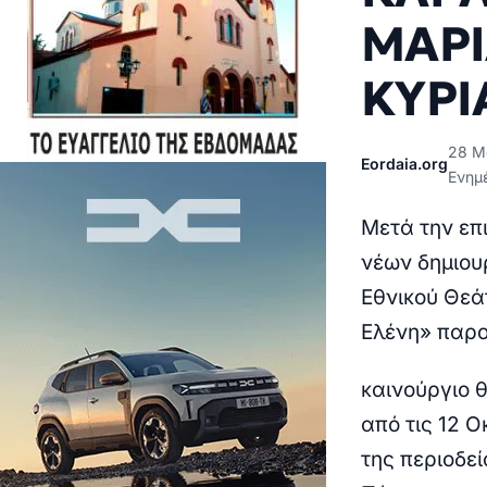
ΜΑΡΙ
ΚΥΡ
28 Μα
Eordaia.org
Ενημ
Μετά την επ
νέων δημιου
Εθνικού Θεά
Ελένη» παρο
καινούργιο 
από τις 12 Ο
της περιοδε