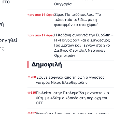
 στο
Ουγγαρία
Σίμος Παπαδόπουλος: “Το
πριν από 16 ώρες
τελευταίο ταξίδι… με τη
νή
φυσαρμόνικα στα χέρια”
Η Κοζάνη συναντά την Ευρώπη –
πριν από 17 ώρες
φηγηθεί
Η «Πανδώρα» και ο Σύνδεσμος
Γραμμάτων και Τεχνών στο 27ο
ης.
Διεθνές Φεστιβάλ Νεανικών
Ορχηστρών
Δημοφιλή
Έφυγε ξαφνικά από τη ζωή ο γνωστός
768
γιατρός Νίκος Ελευθεριάδης
Πωλείται στην Πτολεμαΐδα μονοκατοικία
635
60τμ με 450τμ οικόπεδο στη περιοχή του
ΟΣΕ
Ξεκινά η υλοποίηση του υπερσύγχρονου
457