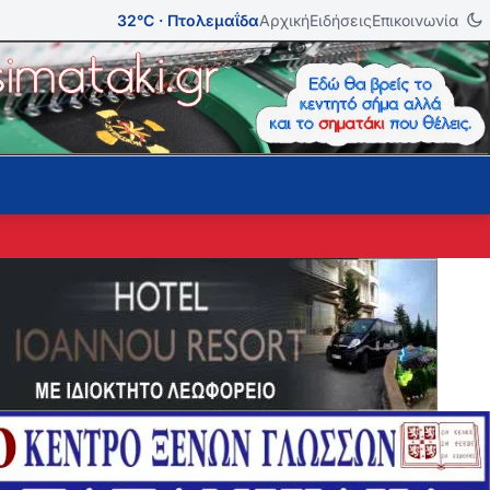
32°C · Πτολεμαΐδα
Αρχική
Ειδήσεις
Επικοινωνία
σε την ζωή του στην πυρκαγιά της Κρύας Βρύσης