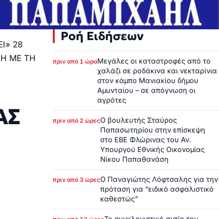
Ροή Ειδήσεων
Ι» 28
ΝΗ ΜΕ ΤΗ
Μεγάλες οι καταστροφές από το
πριν από 1 ώρα
χαλάζι σε ροδάκινα και νεκταρίνια
στον κάμπο Μανιακίου δήμου
Αμυνταίου – σε απόγνωση οι
αγρότες
ΑΣ
Ο βουλευτής Σταύρος
πριν από 2 ώρες
Παπασωτηρίου στην επίσκεψη
στο ΕΒΕ Φλώρινας του Αν.
Υπουργού Εθνικής Οικονομίας
Νίκου Παπαθανάση
Ο Παναγιώτης Λόφτσαλης για την
πριν από 3 ώρες
πρόταση για “ειδικό ασφαλιστικό
καθεστώς”
Το συγκλονιστικό αντίο του