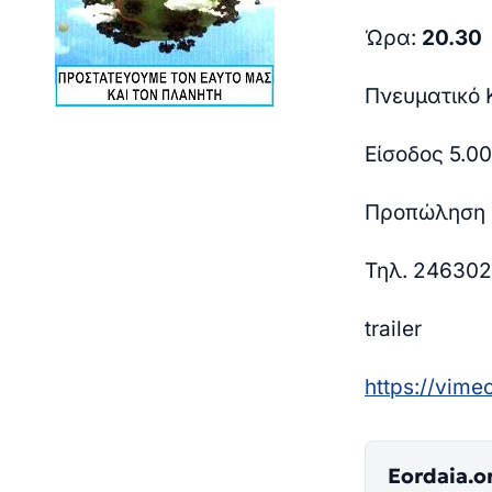
Ώρα:
20.30
Πνευματικό 
Είσοδος 5.00
Προπώληση ε
Τηλ. 24630
trailer
https
://
vime
Eordaia.o