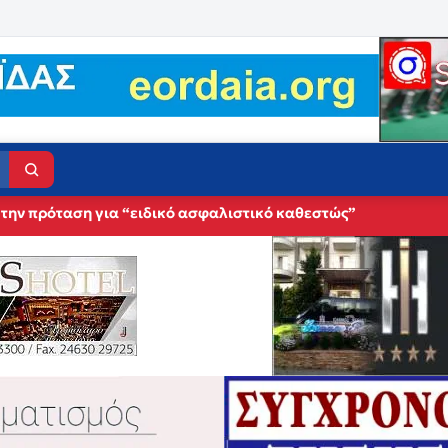
 πατέρα του εποχικού πυροσβέστη Παντελή Διαμαντάκη που έχα