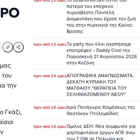
πριν από 13 ώρες
πατέρα του εποχικού
ΥΡΟ
πυροσβέστη Παντελή
Διαμαντάκη που έχασε την ζωή
του στην πυρκαγιά της Κρύας
Βρύσης
Το party που όλοι αγαπήσαμε
πριν από 13 ώρες
επιστρέφει! – Daddy Cool την
Παρασκευή 21 Αυγούστου 2026
στην Κοζάνη
ρμας
 του
ΑΓΙΟΓΡΑΦΙΚΑ ΑΝΑΓΝΩΣΜΑΤΑ,
πριν από 14 ώρες
ΔΕΚΑΤΗ ΚΥΡΙΑΚΗ ΤΟΥ
ια την
ΜΑΤΘΑΙΟΥ “ΘΕΡΑΠΕΙΑ ΤΟΥ
ΣΕΛΗΝΙΑΖΟΜΕΝΟΥ ΝΕΟΥ”
Ιερά Πανήγυρις Κοιμήσεως της
πριν από 16 ώρες
ο Γκάζι,
Θεοτόκου Πτολεμαΐδας
αίσια
Όμιλος ΔΕΗ: Νέα συμφωνία για
πριν από 16 ώρες
ην
χαρτοφυλάκιο έργων ΑΠΕ άνω
των 2 GW σε Πολωνία και