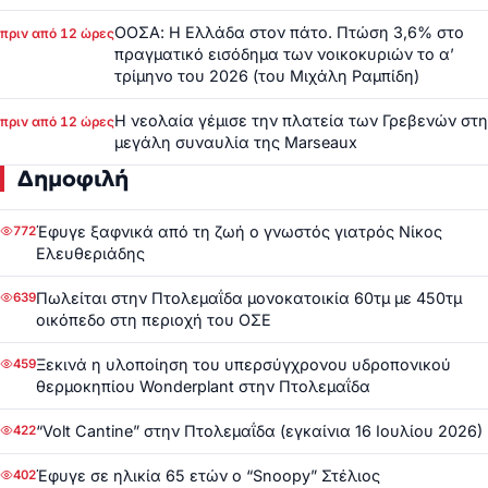
ΟΟΣΑ: Η Ελλάδα στον πάτο. Πτώση 3,6% στο
πριν από 12 ώρες
πραγματικό εισόδημα των νοικοκυριών το α’
τρίμηνο του 2026 (του Μιχάλη Ραμπίδη)
Η νεολαία γέμισε την πλατεία των Γρεβενών στη
πριν από 12 ώρες
μεγάλη συναυλία της Marseaux
Δημοφιλή
Έφυγε ξαφνικά από τη ζωή ο γνωστός γιατρός Νίκος
772
Ελευθεριάδης
Πωλείται στην Πτολεμαΐδα μονοκατοικία 60τμ με 450τμ
639
οικόπεδο στη περιοχή του ΟΣΕ
Ξεκινά η υλοποίηση του υπερσύγχρονου υδροπονικού
459
θερμοκηπίου Wonderplant στην Πτολεμαΐδα
“Volt Cantine” στην Πτολεμαΐδα (εγκαίνια 16 Ιουλίου 2026)
422
Έφυγε σε ηλικία 65 ετών ο “Snoopy” Στέλιος
402