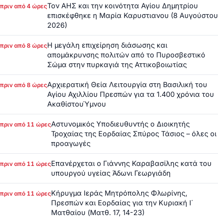
Τον ΑΗΣ και την κοινότητα Αγίου Δημητρίου
πριν από 4 ώρες
επισκέφθηκε η Μαρία Καρυστιανου (8 Αυγούστου
2026)
Η μεγάλη επιχείρηση διάσωσης και
πριν από 8 ώρες
απομάκρυνσης πολιτών από το Πυροσβεστικό
Σώμα στην πυρκαγιά της Αττικοβοιωτίας
Αρχιερατική Θεία Λειτουργία στη Βασιλική του
πριν από 8 ώρες
Αγίου Αχιλλίου Πρεσπών για τα 1.400 χρόνια του
ΑκαθίστουΎμνου
Αστυνομικός Υποδιευθυντής ο Διοικητής
πριν από 11 ώρες
Τροχαίας της Εορδαίας Σπύρος Τάσιος – όλες οι
προαγωγές
Επανέρχεται ο Γιάννης Καραβασίλης κατά του
πριν από 11 ώρες
υπουργού υγείας Άδωνι Γεωργιάδη
Κήρυγμα Ιεράς Μητρόπολης Φλωρίνης,
πριν από 11 ώρες
Πρεσπών και Εορδαίας για την Κυριακή Ι΄
Ματθαίου (Ματθ. 17, 14-23)