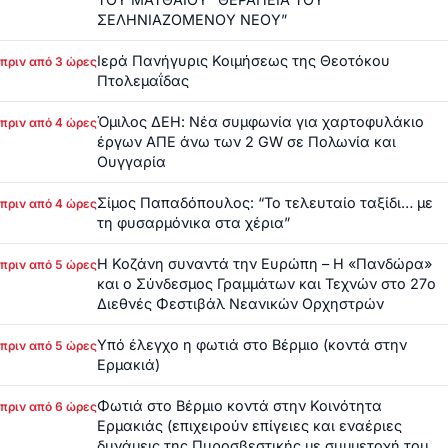
ΣΕΛΗΝΙΑΖΟΜΕΝΟΥ ΝΕΟΥ”
Ιερά Πανήγυρις Κοιμήσεως της Θεοτόκου
πριν από 3 ώρες
Πτολεμαΐδας
Όμιλος ΔΕΗ: Νέα συμφωνία για χαρτοφυλάκιο
πριν από 4 ώρες
έργων ΑΠΕ άνω των 2 GW σε Πολωνία και
Ουγγαρία
Σίμος Παπαδόπουλος: “Το τελευταίο ταξίδι… με
πριν από 4 ώρες
τη φυσαρμόνικα στα χέρια”
Η Κοζάνη συναντά την Ευρώπη – Η «Πανδώρα»
πριν από 5 ώρες
και ο Σύνδεσμος Γραμμάτων και Τεχνών στο 27ο
Διεθνές Φεστιβάλ Νεανικών Ορχηστρών
Υπό έλεγχο η φωτιά στο Βέρμιο (κοντά στην
πριν από 5 ώρες
Ερμακιά)
Φωτιά στο Βέρμιο κοντά στην Κοινότητα
πριν από 6 ώρες
Ερμακιάς (επιχειρούν επίγειες και εναέριες
δυνάμεις της Πυροσβεστικής με συμμετοχή του