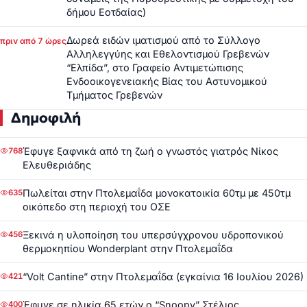
δήμου Εοτδαίας)
Δωρεά ειδών ιματισμού από το Σύλλογο
πριν από 7 ώρες
Αλληλεγγύης και Εθελοντισμού Γρεβενών
“Ελπίδα”, στο Γραφείο Αντιμετώπισης
Ενδοοικογενειακής Βίας του Αστυνομικού
Τμήματος Γρεβενών
Δημοφιλή
Έφυγε ξαφνικά από τη ζωή ο γνωστός γιατρός Νίκος
768
Ελευθεριάδης
Πωλείται στην Πτολεμαΐδα μονοκατοικία 60τμ με 450τμ
635
οικόπεδο στη περιοχή του ΟΣΕ
Ξεκινά η υλοποίηση του υπερσύγχρονου υδροπονικού
456
θερμοκηπίου Wonderplant στην Πτολεμαΐδα
“Volt Cantine” στην Πτολεμαΐδα (εγκαίνια 16 Ιουλίου 2026)
421
Έφυγε σε ηλικία 65 ετών ο “Snoopy” Στέλιος
400