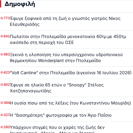
Δημοφιλή
Έφυγε ξαφνικά από τη ζωή ο γνωστός γιατρός Νίκος
773
Ελευθεριάδης
Πωλείται στην Πτολεμαΐδα μονοκατοικία 60τμ με 450τμ
641
οικόπεδο στη περιοχή του ΟΣΕ
Ξεκινά η υλοποίηση του υπερσύγχρονου υδροπονικού
463
θερμοκηπίου Wonderplant στην Πτολεμαΐδα
“Volt Cantine” στην Πτολεμαΐδα (εγκαίνια 16 Ιουλίου 2026)
423
Έφυγε σε ηλικία 65 ετών ο “Snoopy” Στέλιος
402
Χατζηπαναγιωτίδης
Η ουσία πίσω από τις λέξεις (του Κωνσταντίνου Μαυρίδη)
394
Η “διασημότερη” φωτογραφία με τον Άγιο Παΐσιο
327
Υπάρχουν στιγμές που οι χαρές της ζωής δεν
260