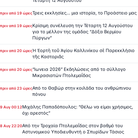
Τετάρτη 12 Αυγούστου
Τρεις εκκλησίες… μια ιστορία, το Προάστειο μας
πριν από 19 ώρες
Κρίσιμη συνέλευση την Τέταρτη 12 Αυγούστου
πριν από 19 ώρες
για το μέλλον της ομάδας “Δόξα Βερμίου
Πύργων”
Ἡ Ἑορτὴ τοῦ Ἁγίου Καλλινίκου σὲ Παρεκκλήσιο
πριν από 20 ώρες
τῆς Καστοριᾶς
“Ιωνεια 2026” Εκδηλώσεις από το σύλλογο
πριν από 20 ώρες
Μικρασιατών Πτολεμαΐδας
Από το Θαβώρ στην κοιλάδα του ανθρώπινου
πριν από 23 ώρες
πόνου
Μιχάλης Παπαδόπουλος: “Θέλω να είμαι χρήσιμος,
9 Αυγ 00:12
όχι αρεστός”
Από την Τροχαία Πτολεμαΐδας στον βαθμό του
8 Αυγ 22:20
Αστυνομικού Υποδιευθυντή ο Σπυρίδων Τάσιος