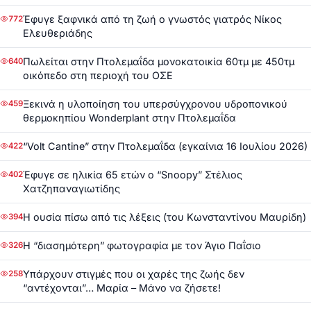
Έφυγε ξαφνικά από τη ζωή ο γνωστός γιατρός Νίκος
772
Ελευθεριάδης
Πωλείται στην Πτολεμαΐδα μονοκατοικία 60τμ με 450τμ
640
οικόπεδο στη περιοχή του ΟΣΕ
Ξεκινά η υλοποίηση του υπερσύγχρονου υδροπονικού
459
θερμοκηπίου Wonderplant στην Πτολεμαΐδα
“Volt Cantine” στην Πτολεμαΐδα (εγκαίνια 16 Ιουλίου 2026)
422
Έφυγε σε ηλικία 65 ετών ο “Snoopy” Στέλιος
402
Χατζηπαναγιωτίδης
Η ουσία πίσω από τις λέξεις (του Κωνσταντίνου Μαυρίδη)
394
Η “διασημότερη” φωτογραφία με τον Άγιο Παΐσιο
326
Υπάρχουν στιγμές που οι χαρές της ζωής δεν
258
“αντέχονται”… Μαρία – Μάνο να ζήσετε!