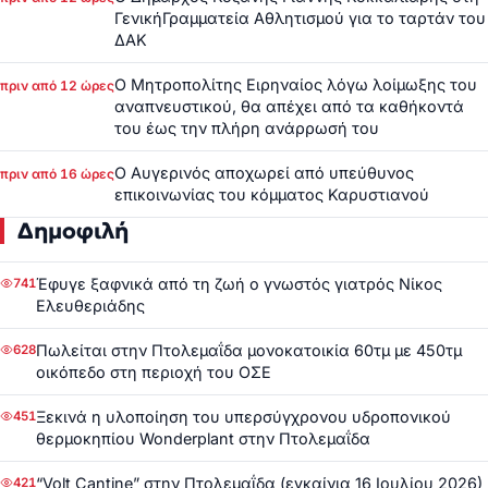
ΓενικήΓραμματεία Αθλητισμού για το ταρτάν του
ΔΑΚ
Ο Μητροπολίτης Ειρηναίος λόγω λοίμωξης του
πριν από 12 ώρες
αναπνευστικού, θα απέχει από τα καθήκοντά
του έως την πλήρη ανάρρωσή του
Ο Αυγερινός αποχωρεί από υπεύθυνος
πριν από 16 ώρες
επικοινωνίας του κόμματος Καρυστιανού
Δημοφιλή
Έφυγε ξαφνικά από τη ζωή ο γνωστός γιατρός Νίκος
741
Ελευθεριάδης
Πωλείται στην Πτολεμαΐδα μονοκατοικία 60τμ με 450τμ
628
οικόπεδο στη περιοχή του ΟΣΕ
Ξεκινά η υλοποίηση του υπερσύγχρονου υδροπονικού
451
θερμοκηπίου Wonderplant στην Πτολεμαΐδα
“Volt Cantine” στην Πτολεμαΐδα (εγκαίνια 16 Ιουλίου 2026)
421