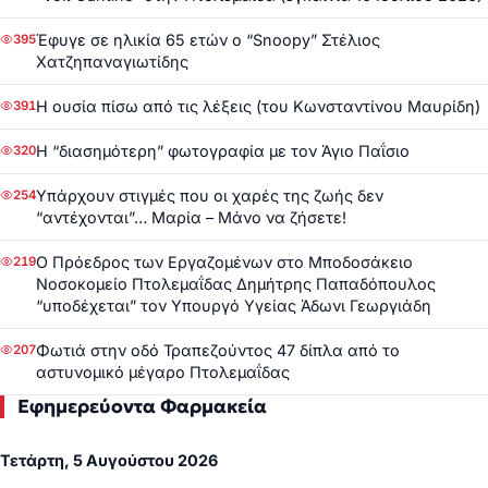
Έφυγε σε ηλικία 65 ετών ο “Snoopy” Στέλιος
395
Χατζηπαναγιωτίδης
Η ουσία πίσω από τις λέξεις (του Κωνσταντίνου Μαυρίδη)
391
Η “διασημότερη” φωτογραφία με τον Άγιο Παΐσιο
320
Υπάρχουν στιγμές που οι χαρές της ζωής δεν
254
“αντέχονται”… Μαρία – Μάνο να ζήσετε!
Ο Πρόεδρος των Εργαζομένων στο Μποδοσάκειο
219
Νοσοκομείο Πτολεμαΐδας Δημήτρης Παπαδόπουλος
“υποδέχεται” τον Υπουργό Υγείας Άδωνι Γεωργιάδη
Φωτιά στην οδό Τραπεζούντος 47 δίπλα από το
207
αστυνομικό μέγαρο Πτολεμαΐδας
Εφημερεύοντα Φαρμακεία
Τετάρτη, 5 Αυγούστου 2026