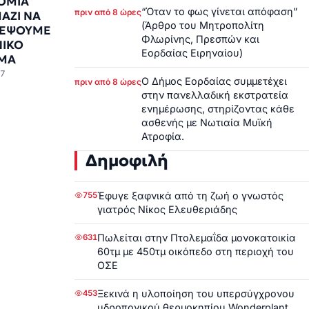
ΟΜΙΑ
“Όταν το φως γίνεται απόφαση”
πριν από 8 ώρες
ΑΖΙ ΝΑ
(Άρθρο του Μητροπολίτη
ΕΨΟΥΜΕ
Φλωρίνης, Πρεσπών και
ΝΙΚΟ
Εορδαίας Ειρηναίου)
ΜΑ
17
Ο Δήμος Εορδαίας συμμετέχει
πριν από 8 ώρες
στην πανελλαδική εκστρατεία
ενημέρωσης, στηρίζοντας κάθε
ασθενής με Νωτιαία Μυϊκή
Ατροφία.
Δημοφιλή
Έφυγε ξαφνικά από τη ζωή ο γνωστός
755
γιατρός Νίκος Ελευθεριάδης
Πωλείται στην Πτολεμαΐδα μονοκατοικία
631
60τμ με 450τμ οικόπεδο στη περιοχή του
ΟΣΕ
Ξεκινά η υλοποίηση του υπερσύγχρονου
453
υδροπονικού θερμοκηπίου Wonderplant