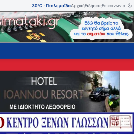
30°C · Πτολεμαΐδα
Αρχική
Ειδήσεις
Επικοινωνία