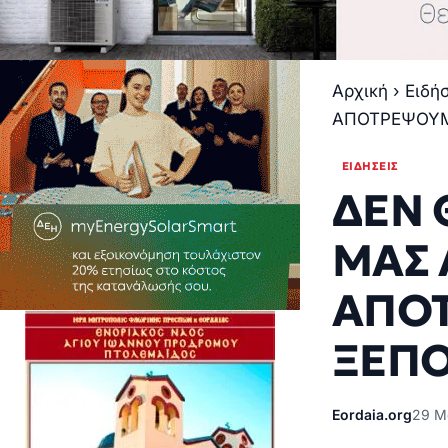
Αρχική
›
Ειδή
ΑΠΟΤΡΕΨΟΥΜ
ΕΙΔΉΣΕΙΣ
ΔΕΝ 
ΜΑΣ 
ΑΠΟ
ΞΕΠΟ
Eordaia.org
29 Μ