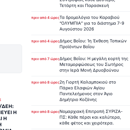
Τετάρτη και Παρασκευή
Τα δρομολόγια του Καραβιού
πριν από 4 ώρες
“ΟΛΥΜΠΙΑ” για το διάστημα 7-9
Αυγούστου 2026
Δήμος Βοΐου: 1η Έκθεση Τοπικών
πριν από 4 ώρες
Προϊόντων Βοΐου
Δήμος Βοΐου: Η μεγάλη εορτή της
πριν από 7 ώρες
Μεταμορφώσεως του Σωτήρος
στην Ιερά Μονή Δρυοβούνου
2η Γιορτή Καλαμποκιού στο
πριν από 8 ώρες
Πάρκο Ελαφιών Αγίου
Παντελεήμονος στον Άγιο
Δημήτριο Κοζάνης
Σ
/ΔΕΗ:
Νομαρχιακή Επιτροπή ΣΥΡΙΖΑ-
ΕΥΕΙ Η
πριν από 8 ώρες
ΠΣ: Κάθε πέρσι και καλύτερα,
Ι Η
κάθε φέτος και χειρότερα.
Η