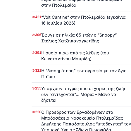
στην Πτολεμαΐδα
“Volt Cantine” στην Πτολεμαΐδα (εγκαίνια
421
16 Ιουλίου 2026)
Έφυγε σε ηλικία 65 ετών ο “Snoopy”
396
Στέλιος Χατζηπαναγιωτίδης
Η ουσία πίσω από τις λέξεις (του
391
Κωνσταντίνου Μαυρίδη)
Η “διασημότερη” φωτογραφία με τον Άγιο
321
Παΐσιο
Υπάρχουν στιγμές που οι χαρές της ζωής
255
δεν “αντέχονται”… Μαρία – Μάνο να
ζήσετε!
Ο Πρόεδρος των Εργαζομένων στο
220
Μποδοσάκειο Νοσοκομείο Πτολεμαΐδας
Δημήτρης Παπαδόπουλος “υποδέχεται” τον
Υπουργό Υγείας Άδωνι Γεωργιάδη