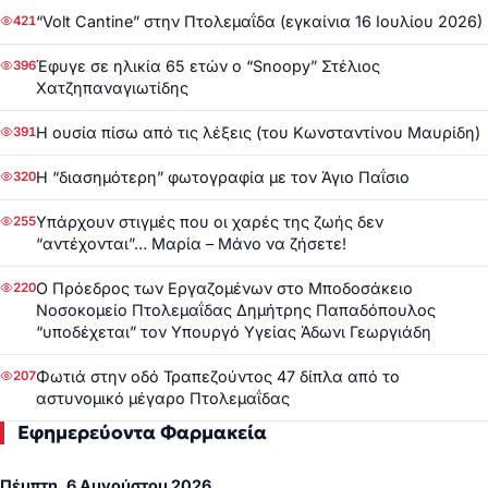
“Volt Cantine” στην Πτολεμαΐδα (εγκαίνια 16 Ιουλίου 2026)
421
Έφυγε σε ηλικία 65 ετών ο “Snoopy” Στέλιος
396
Χατζηπαναγιωτίδης
Η ουσία πίσω από τις λέξεις (του Κωνσταντίνου Μαυρίδη)
391
Η “διασημότερη” φωτογραφία με τον Άγιο Παΐσιο
320
Υπάρχουν στιγμές που οι χαρές της ζωής δεν
255
“αντέχονται”… Μαρία – Μάνο να ζήσετε!
Ο Πρόεδρος των Εργαζομένων στο Μποδοσάκειο
220
Νοσοκομείο Πτολεμαΐδας Δημήτρης Παπαδόπουλος
“υποδέχεται” τον Υπουργό Υγείας Άδωνι Γεωργιάδη
Φωτιά στην οδό Τραπεζούντος 47 δίπλα από το
207
αστυνομικό μέγαρο Πτολεμαΐδας
Εφημερεύοντα Φαρμακεία
Πέμπτη, 6 Αυγούστου 2026