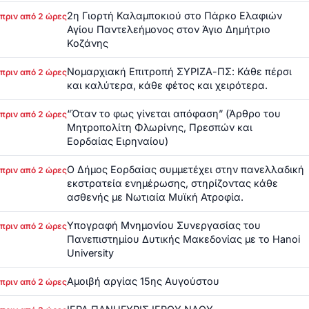
2η Γιορτή Καλαμποκιού στο Πάρκο Ελαφιών
πριν από 2 ώρες
Αγίου Παντελεήμονος στον Άγιο Δημήτριο
Κοζάνης
Νομαρχιακή Επιτροπή ΣΥΡΙΖΑ-ΠΣ: Κάθε πέρσι
πριν από 2 ώρες
και καλύτερα, κάθε φέτος και χειρότερα.
“Όταν το φως γίνεται απόφαση” (Άρθρο του
πριν από 2 ώρες
Μητροπολίτη Φλωρίνης, Πρεσπών και
Εορδαίας Ειρηναίου)
Ο Δήμος Εορδαίας συμμετέχει στην πανελλαδική
πριν από 2 ώρες
εκστρατεία ενημέρωσης, στηρίζοντας κάθε
ασθενής με Νωτιαία Μυϊκή Ατροφία.
Υπογραφή Μνημονίου Συνεργασίας του
πριν από 2 ώρες
Πανεπιστημίου Δυτικής Μακεδονίας με το Hanoi
University
Αμοιβή αργίας 15ης Αυγούστου
πριν από 2 ώρες