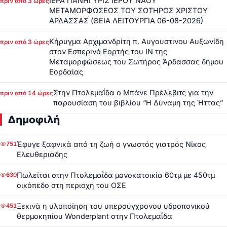
ΙΕΡΑ ΠΑΝΗΓΥΡΙΣ ΙΕΡΟΥ ΝΑΟΥ
πριν από 3 ώρες
ΜΕΤΑΜΟΡΦΩΣΕΩΣ ΤΟΥ ΣΩΤΗΡΟΣ ΧΡΙΣΤΟΥ
ΑΡΔΑΣΣΑΣ (ΘΕΙΑ ΛΕΙΤΟΥΡΓΙΑ 06-08-2026)
Κήρυγμα Αρχιμανδρίτη π. Αυγουστινου Αυξωνίδη
πριν από 3 ώρες
στον Εσπερινό Εορτής του ΙΝ της
Μεταμορφώσεως του Σωτήρος Άρδασσας δήμου
Εορδαίας
Στην Πτολεμαΐδα ο Μπάνε Πρέλεβιτς για την
πριν από 14 ώρες
παρουσίαση του βιβλίου “Η Δύναμη της Ήττας”
Δημοφιλή
Έφυγε ξαφνικά από τη ζωή ο γνωστός γιατρός Νίκος
751
Ελευθεριάδης
Πωλείται στην Πτολεμαΐδα μονοκατοικία 60τμ με 450τμ
630
οικόπεδο στη περιοχή του ΟΣΕ
Ξεκινά η υλοποίηση του υπερσύγχρονου υδροπονικού
451
θερμοκηπίου Wonderplant στην Πτολεμαΐδα