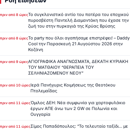
Ροή Ειδήσεων
Το συγκλονιστικό αντίο του πατέρα του εποχικού
πριν από 8 ώρες
πυροσβέστη Παντελή Διαμαντάκη που έχασε την
ζωή του στην πυρκαγιά της Κρύας Βρύσης
Το party που όλοι αγαπήσαμε επιστρέφει! – Daddy
πριν από 8 ώρες
Cool την Παρασκευή 21 Αυγούστου 2026 στην
Κοζάνη
ΑΓΙΟΓΡΑΦΙΚΑ ΑΝΑΓΝΩΣΜΑΤΑ, ΔΕΚΑΤΗ ΚΥΡΙΑΚΗ
πριν από 9 ώρες
ΤΟΥ ΜΑΤΘΑΙΟΥ “ΘΕΡΑΠΕΙΑ ΤΟΥ
ΣΕΛΗΝΙΑΖΟΜΕΝΟΥ ΝΕΟΥ”
Ιερά Πανήγυρις Κοιμήσεως της Θεοτόκου
πριν από 10 ώρες
Πτολεμαΐδας
Όμιλος ΔΕΗ: Νέα συμφωνία για χαρτοφυλάκιο
πριν από 11 ώρες
έργων ΑΠΕ άνω των 2 GW σε Πολωνία και
Ουγγαρία
Σίμος Παπαδόπουλος: “Το τελευταίο ταξίδι… με
πριν από 11 ώρες