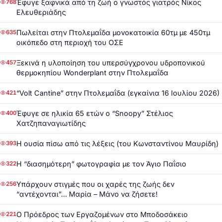
Έφυγε ξαφνικά από τη ζωή ο γνωστός γιατρός Νίκος
768
Ελευθεριάδης
Πωλείται στην Πτολεμαΐδα μονοκατοικία 60τμ με 450τμ
635
οικόπεδο στη περιοχή του ΟΣΕ
Ξεκινά η υλοποίηση του υπερσύγχρονου υδροπονικού
457
θερμοκηπίου Wonderplant στην Πτολεμαΐδα
“Volt Cantine” στην Πτολεμαΐδα (εγκαίνια 16 Ιουλίου 2026)
421
Έφυγε σε ηλικία 65 ετών ο “Snoopy” Στέλιος
400
Χατζηπαναγιωτίδης
Η ουσία πίσω από τις λέξεις (του Κωνσταντίνου Μαυρίδη)
393
Η “διασημότερη” φωτογραφία με τον Άγιο Παΐσιο
322
Υπάρχουν στιγμές που οι χαρές της ζωής δεν
256
“αντέχονται”… Μαρία – Μάνο να ζήσετε!
Ο Πρόεδρος των Εργαζομένων στο Μποδοσάκειο
221