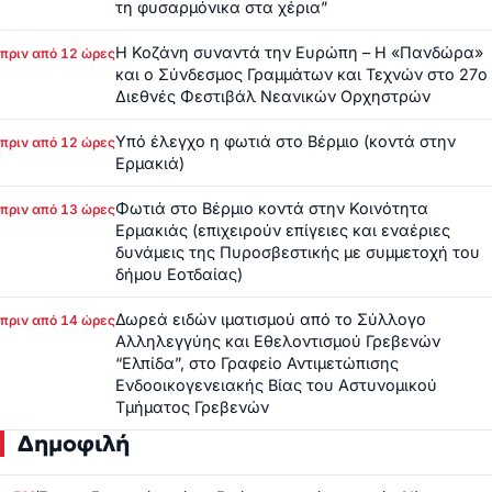
τη φυσαρμόνικα στα χέρια”
Η Κοζάνη συναντά την Ευρώπη – Η «Πανδώρα»
πριν από 12 ώρες
και ο Σύνδεσμος Γραμμάτων και Τεχνών στο 27ο
Διεθνές Φεστιβάλ Νεανικών Ορχηστρών
Υπό έλεγχο η φωτιά στο Βέρμιο (κοντά στην
πριν από 12 ώρες
Ερμακιά)
Φωτιά στο Βέρμιο κοντά στην Κοινότητα
πριν από 13 ώρες
Ερμακιάς (επιχειρούν επίγειες και εναέριες
δυνάμεις της Πυροσβεστικής με συμμετοχή του
δήμου Εοτδαίας)
Δωρεά ειδών ιματισμού από το Σύλλογο
πριν από 14 ώρες
Αλληλεγγύης και Εθελοντισμού Γρεβενών
“Ελπίδα”, στο Γραφείο Αντιμετώπισης
Ενδοοικογενειακής Βίας του Αστυνομικού
Τμήματος Γρεβενών
Δημοφιλή