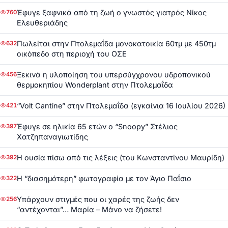
Έφυγε ξαφνικά από τη ζωή ο γνωστός γιατρός Νίκος
760
Ελευθεριάδης
Πωλείται στην Πτολεμαΐδα μονοκατοικία 60τμ με 450τμ
632
οικόπεδο στη περιοχή του ΟΣΕ
Ξεκινά η υλοποίηση του υπερσύγχρονου υδροπονικού
456
θερμοκηπίου Wonderplant στην Πτολεμαΐδα
“Volt Cantine” στην Πτολεμαΐδα (εγκαίνια 16 Ιουλίου 2026)
421
Έφυγε σε ηλικία 65 ετών ο “Snoopy” Στέλιος
397
Χατζηπαναγιωτίδης
Η ουσία πίσω από τις λέξεις (του Κωνσταντίνου Μαυρίδη)
392
Η “διασημότερη” φωτογραφία με τον Άγιο Παΐσιο
322
Υπάρχουν στιγμές που οι χαρές της ζωής δεν
256
“αντέχονται”… Μαρία – Μάνο να ζήσετε!