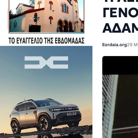
ΓΕΝΟ
ΑΔΑΜ
Eordaia.org
29 Μ