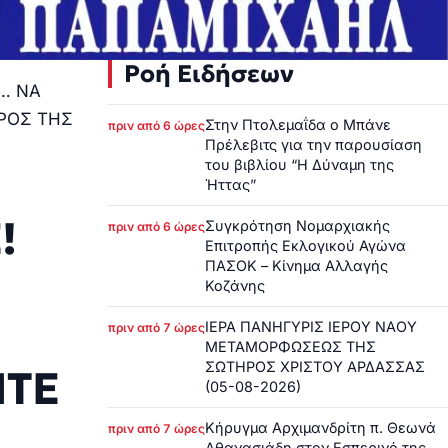
Ροή Ειδήσεων
… ΝΑ
ΔΡΟΣ ΤΗΣ
Στην Πτολεμαΐδα ο Μπάνε
πριν από 6 ώρες
Πρέλεβιτς για την παρουσίαση
του βιβλίου “Η Δύναμη της
Ήττας”
!
Συγκρότηση Νομαρχιακής
πριν από 6 ώρες
Επιτροπής Εκλογικού Αγώνα
ΠΑΣΟΚ – Κίνημα Αλλαγής
Κοζάνης
ΙΕΡΑ ΠΑΝΗΓΥΡΙΣ ΙΕΡΟΥ ΝΑΟΥ
πριν από 7 ώρες
ΜΕΤΑΜΟΡΦΩΣΕΩΣ ΤΗΣ
ΣΩΤΗΡΟΣ ΧΡΙΣΤΟΥ ΑΡΔΑΣΣΑΣ
ΙΤΕ
(05-08-2026)
Κήρυγμα Αρχιμανδρίτη π. Θεωνά
πριν από 7 ώρες
Αθανασιάδη στον Εσπερινό της