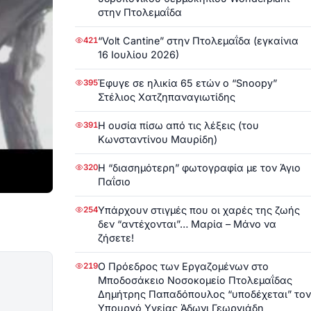
στην Πτολεμαΐδα
“Volt Cantine” στην Πτολεμαΐδα (εγκαίνια
421
16 Ιουλίου 2026)
Έφυγε σε ηλικία 65 ετών ο “Snoopy”
395
Στέλιος Χατζηπαναγιωτίδης
Η ουσία πίσω από τις λέξεις (του
391
Κωνσταντίνου Μαυρίδη)
Η “διασημότερη” φωτογραφία με τον Άγιο
320
Παΐσιο
Υπάρχουν στιγμές που οι χαρές της ζωής
254
δεν “αντέχονται”… Μαρία – Μάνο να
ζήσετε!
Ο Πρόεδρος των Εργαζομένων στο
219
Μποδοσάκειο Νοσοκομείο Πτολεμαΐδας
Δημήτρης Παπαδόπουλος “υποδέχεται” τον
Υπουργό Υγείας Άδωνι Γεωργιάδη