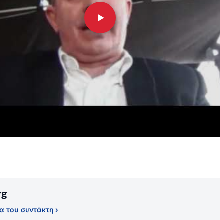
rg
α του συντάκτη ›