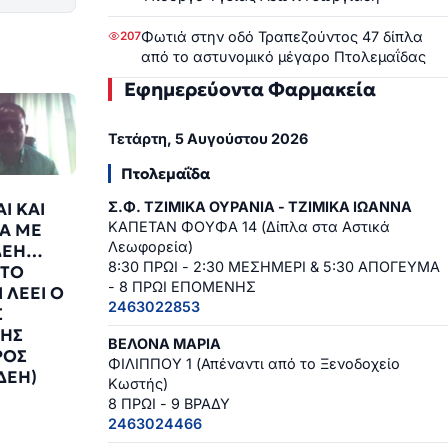
Φωτιά στην οδό Τραπεζούντος 47 δίπλα
207
από το αστυνομικό μέγαρο Πτολεμαΐδας
Εφημερεύοντα Φαρμακεία
Τετάρτη, 5 Αυγούστου 2026
Πτολεμαΐδα
Σ.Φ. ΤΖΙΜΙΚΑ ΟΥΡΑΝΙΑ - ΤΖΙΜΙΚΑ ΙΩΑΝΝΑ
Ι ΚΑΙ
ΚΑΠΕΤΑΝ ΦΟΥΦΑ 14 (Δίπλα στα Αστικά
Α ΜΕ
Λεωφορεία)
ΔΕΗ…
8:30 ΠΡΩΙ - 2:30 ΜΕΣΗΜΕΡΙ & 5:30 ΑΠΟΓΕΥΜΑ
ΣΤΟ
- 8 ΠΡΩΙ ΕΠΟΜΕΝΗΣ
I ΛΕΕΙ Ο
2463022853
Σ
ΔΗΣ
ΒΕΛΟΝΑ ΜΑΡΙΑ
ΡΟΣ
ΦΙΛΙΠΠΟΥ 1 (Απέναντι από το Ξενοδοχείο
ΔΕΗ)
Κωστής)
7
8 ΠΡΩΙ - 9 ΒΡΑΔΥ
2463024466