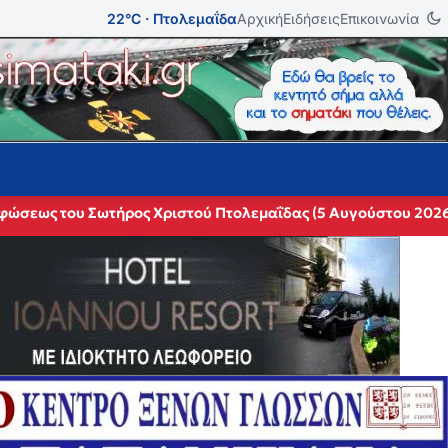
22°C · Πτολεμαΐδα
Αρχική
Ειδήσεις
Επικοινωνία
ρφώσεως του Σωτήρος Χριστού Πτολεμαΐδας (5 Αυγούστου 202