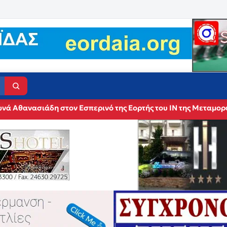
νά Αθανασιάδη στον Εσπερινό της Εορτής του ΙΝ της Μεταμο