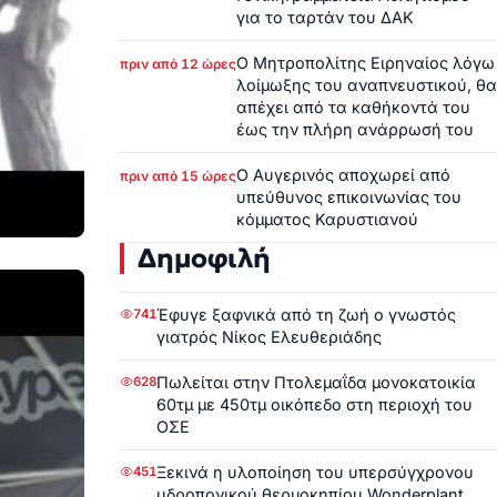
για το ταρτάν του ΔΑΚ
Ο Μητροπολίτης Ειρηναίος λόγω
πριν από 12 ώρες
λοίμωξης του αναπνευστικού, θα
απέχει από τα καθήκοντά του
έως την πλήρη ανάρρωσή του
Ο Αυγερινός αποχωρεί από
πριν από 15 ώρες
υπεύθυνος επικοινωνίας του
κόμματος Καρυστιανού
Δημοφιλή
Έφυγε ξαφνικά από τη ζωή ο γνωστός
741
γιατρός Νίκος Ελευθεριάδης
Πωλείται στην Πτολεμαΐδα μονοκατοικία
628
60τμ με 450τμ οικόπεδο στη περιοχή του
ΟΣΕ
Ξεκινά η υλοποίηση του υπερσύγχρονου
451
υδροπονικού θερμοκηπίου Wonderplant