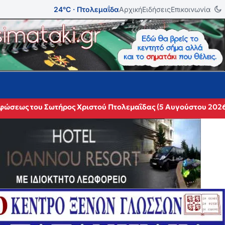
24°C · Πτολεμαΐδα
Αρχική
Ειδήσεις
Επικοινωνία
ρφώσεως του Σωτήρος Χριστού Πτολεμαΐδας (5 Αυγούστου 202