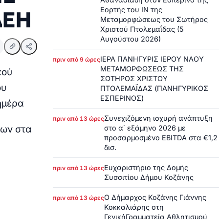
Εορτής του ΙΝ της
ΔΕΗ
Μεταμορφώσεως του Σωτήρος
Χριστού Πτολεμαΐδας (5
Αυγούστου 2026)
ΙΕΡΑ ΠΑΝΗΓΥΡΙΣ ΙΕΡΟΥ ΝΑΟΥ
πριν από 9 ώρες
ΜΕΤΑΜΟΡΦΩΣΕΩΣ ΤΗΣ
κού
ΣΩΤΗΡΟΣ ΧΡΙΣΤΟΥ
ου
ΠΤΟΛΕΜΑΪΔΑΣ (ΠΑΝΗΓΥΡΙΚΟΣ
ΕΣΠΕΡΙΝΟΣ)
ημέρα
Συνεχιζόμενη ισχυρή ανάπτυξη
πριν από 13 ώρες
εων στα
στο α΄ εξάμηνο 2026 με
προσαρμοσμένο EBITDA στα €1,2
δισ.
Ευχαριστήριο της Δομής
πριν από 13 ώρες
Συσσιτίου Δήμου Κοζάνης
Ο Δήμαρχος Κοζάνης Γιάννης
πριν από 13 ώρες
Κοκκαλιάρης στη
ΓενικήΓραμματεία Αθλητισμού