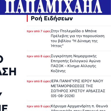
Ροή Ειδήσεων
Στην Πτολεμαΐδα ο Μπάνε
πριν από 7 ώρες
Πρέλεβιτς για την παρουσίαση
του βιβλίου “Η Δύναμη της
Ήττας”
Ο
Συγκρότηση Νομαρχιακής
πριν από 8 ώρες
Επιτροπής Εκλογικού Αγώνα
ΠΑΣΟΚ – Κίνημα Αλλαγής
ΑΣΗ
Κοζάνης
ΙΕΡΑ ΠΑΝΗΓΥΡΙΣ ΙΕΡΟΥ ΝΑΟΥ
πριν από 8 ώρες
ΜΕΤΑΜΟΡΦΩΣΕΩΣ ΤΗΣ
ΣΩΤΗΡΟΣ ΧΡΙΣΤΟΥ ΑΡΔΑΣΣΑΣ
Υ
(05-08-2026)
ΜΕ
Κήρυγμα Αρχιμανδρίτη π. Θεωνά
πριν από 9 ώρες
Αθανασιάδη στον Εσπερινό της