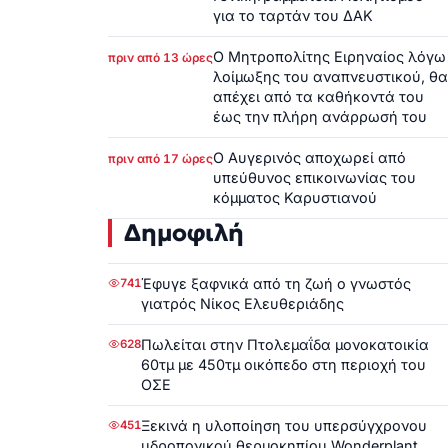
για το ταρτάν του ΔΑΚ
Ο Μητροπολίτης Ειρηναίος λόγω
πριν από 13 ώρες
λοίμωξης του αναπνευστικού, θα
απέχει από τα καθήκοντά του
έως την πλήρη ανάρρωσή του
Ο Αυγερινός αποχωρεί από
πριν από 17 ώρες
υπεύθυνος επικοινωνίας του
κόμματος Καρυστιανού
Δημοφιλή
Έφυγε ξαφνικά από τη ζωή ο γνωστός
741
γιατρός Νίκος Ελευθεριάδης
Πωλείται στην Πτολεμαΐδα μονοκατοικία
628
60τμ με 450τμ οικόπεδο στη περιοχή του
ΟΣΕ
Ξεκινά η υλοποίηση του υπερσύγχρονου
451
υδροπονικού θερμοκηπίου Wonderplant