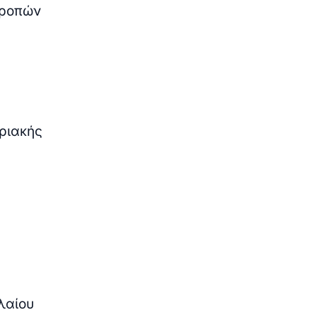
τροπών
ριακής
λαίου