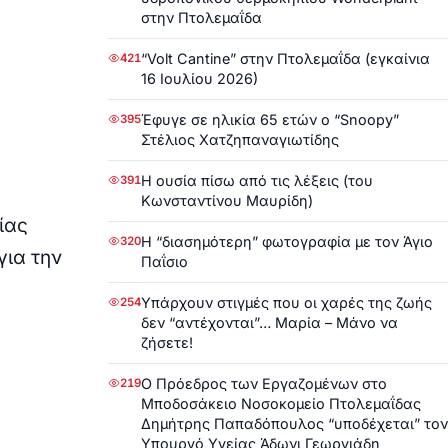
στην Πτολεμαΐδα
“Volt Cantine” στην Πτολεμαΐδα (εγκαίνια
421
16 Ιουλίου 2026)
Έφυγε σε ηλικία 65 ετών ο “Snoopy”
395
Στέλιος Χατζηπαναγιωτίδης
Η ουσία πίσω από τις λέξεις (του
391
Κωνσταντίνου Μαυρίδη)
ίας
Η “διασημότερη” φωτογραφία με τον Άγιο
320
για την
Παΐσιο
Υπάρχουν στιγμές που οι χαρές της ζωής
254
δεν “αντέχονται”… Μαρία – Μάνο να
ζήσετε!
Ο Πρόεδρος των Εργαζομένων στο
219
Μποδοσάκειο Νοσοκομείο Πτολεμαΐδας
Δημήτρης Παπαδόπουλος “υποδέχεται” τον
Υπουργό Υγείας Άδωνι Γεωργιάδη