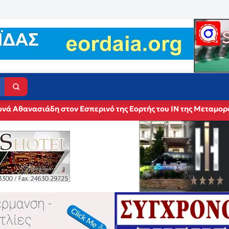
νά Αθανασιάδη στον Εσπερινό της Εορτής του ΙΝ της Μεταμο