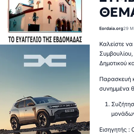
ΘΕΜΑ
Eordaia.org
29 Μα
Καλείστε να
Συμβουλίου,
Δημοτικού κ
Παρασκευή
συνημμένα θ
Συζήτησ
μονάδων
Εισηγητής :