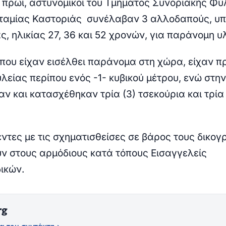
ο πρωί, αστυνομικοί του Τμήματος Συνοριακής Φ
αμίας Καστοριάς συνέλαβαν 3 αλλοδαπούς, υ
ς, ηλικίας 27, 36 και 52 χρονών, για παράνομη υ
που είχαν εισέλθει παράνομα στη χώρα,
είχαν π
υλείας
περίπου ενός -1- κυβικού μέτρου, ενώ στη
ν και κατασχέθηκαν τρία (3) τσεκούρια και τρία 
ντες με τις σχηματισθείσες σε βάρος τους δικογ
ν στους αρμόδιους κατά τόπους Εισαγγελείς
ικών.
rg