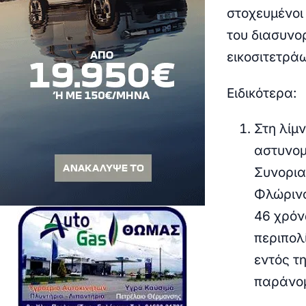
στοχευμένοι
του διασυνο
εικοσιτετρά
Ειδικότερα:
Στη λίμ
αστυνομ
Συνορια
Φλώρινα
46 χρόν
περιπολ
εντός τ
παράνο