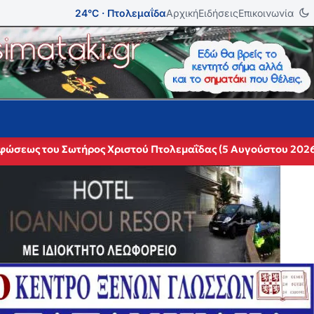
24°C · Πτολεμαΐδα
Αρχική
Ειδήσεις
Επικοινωνία
ρφώσεως του Σωτήρος Χριστού Πτολεμαΐδας (5 Αυγούστου 202