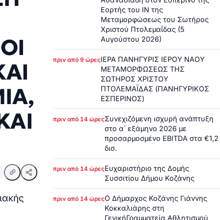
Εορτής του ΙΝ της
Μεταμορφώσεως του Σωτήρος
Χριστού Πτολεμαΐδας (5
ΟΙ
Αυγούστου 2026)
ΙΕΡΑ ΠΑΝΗΓΥΡΙΣ ΙΕΡΟΥ ΝΑΟΥ
πριν από 9 ώρες
ΚΑΙ
ΜΕΤΑΜΟΡΦΩΣΕΩΣ ΤΗΣ
ΣΩΤΗΡΟΣ ΧΡΙΣΤΟΥ
ΙΑ,
ΠΤΟΛΕΜΑΪΔΑΣ (ΠΑΝΗΓΥΡΙΚΟΣ
ΕΣΠΕΡΙΝΟΣ)
ΚΑΙ
Συνεχιζόμενη ισχυρή ανάπτυξη
πριν από 14 ώρες
στο α΄ εξάμηνο 2026 με
προσαρμοσμένο EBITDA στα €1,2
δισ.
Ευχαριστήριο της Δομής
πριν από 14 ώρες
Συσσιτίου Δήμου Κοζάνης
ειακής
Ο Δήμαρχος Κοζάνης Γιάννης
πριν από 14 ώρες
Κοκκαλιάρης στη
ΓενικήΓραμματεία Αθλητισμού