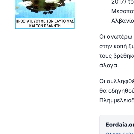
2017) τ
Μεσοποτ
Αλβανία
Οι ανωτέρω 
στην κοπή ξ
τους βρέθηκα
άλογα.
Οι συλληφθέ
θα οδηγηθού
Πλημμελειοδ
Eordaia.o