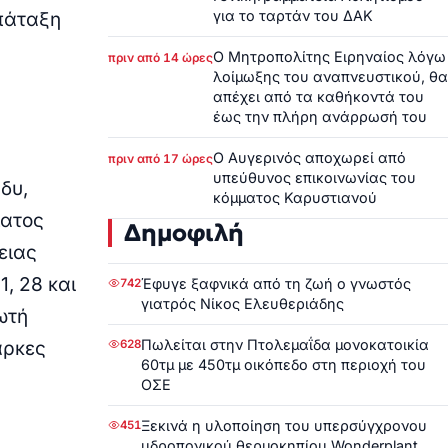
για το ταρτάν του ΔΑΚ
 πάταξη
Ο Μητροπολίτης Ειρηναίος λόγω
πριν από 14 ώρες
λοίμωξης του αναπνευστικού, θα
απέχει από τα καθήκοντά του
έως την πλήρη ανάρρωσή του
Ο Αυγερινός αποχωρεί από
πριν από 17 ώρες
υπεύθυνος επικοινωνίας του
δυ,
κόμματος Καρυστιανού
ματος
Δημοφιλή
ειας
, 28 και
Έφυγε ξαφνικά από τη ζωή ο γνωστός
742
γιατρός Νίκος Ελευθεριάδης
ωτή
Πωλείται στην Πτολεμαΐδα μονοκατοικία
628
άρκες
60τμ με 450τμ οικόπεδο στη περιοχή του
ΟΣΕ
Ξεκινά η υλοποίηση του υπερσύγχρονου
451
υδροπονικού θερμοκηπίου Wonderplant