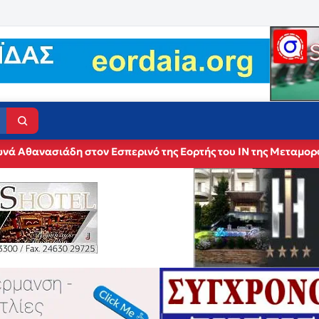
νά Αθανασιάδη στον Εσπερινό της Εορτής του ΙΝ της Μεταμο