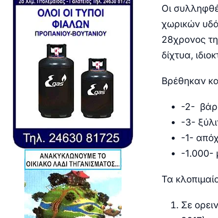
Οι συλληφθέ
χωρικών υδά
28χρονος τη
δίχτυα, ιδι
Βρέθηκαν κα
-2- βάρ
-3- ξύλι
-1- απόχ
-1.000- 
Τα κλοπιμαί
Σε ορει