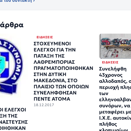
α του συντάκτη ›
 άρθρα
ΕΙΔΉΣΕΙΣ
ΣΤΟΧΕΥΜΕΝΟΙ
ΕΛΕΓΧΟΙ ΓΙΑ ΤΗΝ
ΠΑΤΑΞΗ ΤΗΣ
ΛΑΘΡΕΜΠΟΡΙΑΣ
ΕΙΔΉΣΕΙΣ
ΠΡΑΓΜΑΤΟΠΟΙΗΘΗΚΑΝ
Συνελήφθη
ΣΤΗΝ ΔΥΤΙΚΗ
43χρονος
ΜΑΚΕΔΟΝΙΑ, ΣΤΟ
αλλοδαπός, 
ΠΛΑΙΣΙΟ ΤΩΝ ΟΠΟΙΩΝ
περιοχή πλη
ΣΥΝΕΛΗΦΘΗΣΑΝ
των
ΠΕΝΤΕ ΑΤΟΜΑ
ελληνοαλβα
18.12.2017
συνόρων, να
Ι ΕΛΕΓΧΟΙ
μεταφέρει μ
ΑΞΗ ΤΗΣ
Ι.Χ.Ε. αυτοκί
ΝΑΣΤΕΥΣΗΣ
πλήθος
ΟΙΗΘΗΚΑΝ
κλοπιμαίων