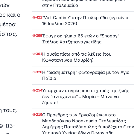
ικών
στην Πτολεμαΐδα
ς και ο
“Volt Cantine” στην Πτολεμαΐδα (εγκαίνια
421
16 Ιουλίου 2026)
 μέτρα
έσπας.
Έφυγε σε ηλικία 65 ετών ο “Snoopy”
395
Στέλιος Χατζηπαναγιωτίδης
Η ουσία πίσω από τις λέξεις (του
391
Κωνσταντίνου Μαυρίδη)
Η “διασημότερη” φωτογραφία με τον Άγιο
320
Παΐσιο
Υπάρχουν στιγμές που οι χαρές της ζωής
254
δεν “αντέχονται”… Μαρία – Μάνο να
ζήσετε!
 τους.
Ο Πρόεδρος των Εργαζομένων στο
219
Μποδοσάκειο Νοσοκομείο Πτολεμαΐδας
29-03-
Δημήτρης Παπαδόπουλος “υποδέχεται” τον
Υπουργό Υγείας Άδωνι Γεωργιάδη