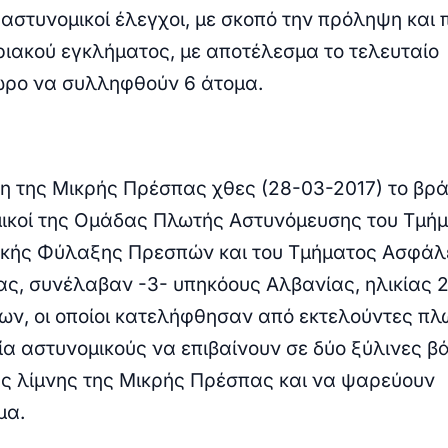
 αστυνομικοί έλεγχοι, με σκοπό την πρόληψη και
ριακού εγκλήματος, με αποτέλεσμα το τελευταίο
ωρο να συλληφθούν 6 άτομα.
νη της Μικρής Πρέσπας χθες (28-03-2017) το βρά
ικοί της Ομάδας Πλωτής Αστυνόμευσης του Τμή
κής Φύλαξης Πρεσπών και του Τμήματος Ασφάλ
ς, συνέλαβαν -3- υπηκόους Αλβανίας, ηλικίας 21
ων, οι οποίοι κατελήφθησαν από εκτελούντες πλ
ία αστυνομικούς να επιβαίνουν σε δύο ξύλινες β
ης λίμνης της Μικρής Πρέσπας και να ψαρεύουν
μα.