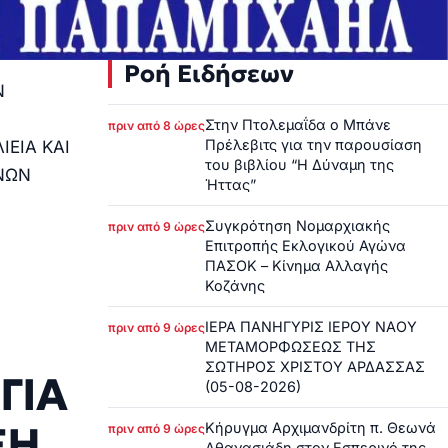
Ροή Ειδήσεων
Ν
Στην Πτολεμαΐδα ο Μπάνε
πριν από 8 ώρες
Πρέλεβιτς για την παρουσίαση
ΕΙΑ ΚΑΙ
του βιβλίου “Η Δύναμη της
ΙΝΩΝ
Ήττας”
Συγκρότηση Νομαρχιακής
πριν από 9 ώρες
Επιτροπής Εκλογικού Αγώνα
ΠΑΣΟΚ – Κίνημα Αλλαγής
Κοζάνης
ΙΕΡΑ ΠΑΝΗΓΥΡΙΣ ΙΕΡΟΥ ΝΑΟΥ
πριν από 9 ώρες
ΜΕΤΑΜΟΡΦΩΣΕΩΣ ΤΗΣ
ΣΩΤΗΡΟΣ ΧΡΙΣΤΟΥ ΑΡΔΑΣΣΑΣ
ΓΙΑ
(05-08-2026)
ΞΗ
Κήρυγμα Αρχιμανδρίτη π. Θεωνά
πριν από 9 ώρες
Αθανασιάδη στον Εσπερινό της