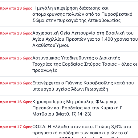
Η μεγάλη επιχείρηση διάσωσης και
πριν από 13 ώρες
απομάκρυνσης πολιτών από το Πυροσβεστικό
Σώμα στην πυρκαγιά της Αττικοβοιωτίας
Αρχιερατική Θεία Λειτουργία στη Βασιλική του
πριν από 13 ώρες
Αγίου Αχιλλίου Πρεσπών για τα 1.400 χρόνια του
ΑκαθίστουΎμνου
Αστυνομικός Υποδιευθυντής ο Διοικητής
πριν από 15 ώρες
Τροχαίας της Εορδαίας Σπύρος Τάσιος – όλες οι
προαγωγές
Επανέρχεται ο Γιάννης Καραβασίλης κατά του
πριν από 16 ώρες
υπουργού υγείας Άδωνι Γεωργιάδη
Κήρυγμα Ιεράς Μητρόπολης Φλωρίνης,
πριν από 16 ώρες
Πρεσπών και Εορδαίας για την Κυριακή Ι΄
Ματθαίου (Ματθ. 17, 14-23)
ΟΟΣΑ: Η Ελλάδα στον πάτο. Πτώση 3,6% στο
πριν από 17 ώρες
πραγματικό εισόδημα των νοικοκυριών το α’