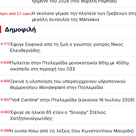
τρίμηνο του 2026 (του Μιχάλη Ραμπίδη)
Η νεολαία γέμισε την πλατεία των Γρεβενών στη
πριν από 17 ώρες
μεγάλη συναυλία της Marseaux
Δημοφιλή
Έφυγε ξαφνικά από τη ζωή ο γνωστός γιατρός Νίκος
772
Ελευθεριάδης
Πωλείται στην Πτολεμαΐδα μονοκατοικία 60τμ με 450τμ
639
οικόπεδο στη περιοχή του ΟΣΕ
Ξεκινά η υλοποίηση του υπερσύγχρονου υδροπονικού
459
θερμοκηπίου Wonderplant στην Πτολεμαΐδα
“Volt Cantine” στην Πτολεμαΐδα (εγκαίνια 16 Ιουλίου 2026)
422
Έφυγε σε ηλικία 65 ετών ο “Snoopy” Στέλιος
402
Χατζηπαναγιωτίδης
Η ουσία πίσω από τις λέξεις (του Κωνσταντίνου Μαυρίδη)
394