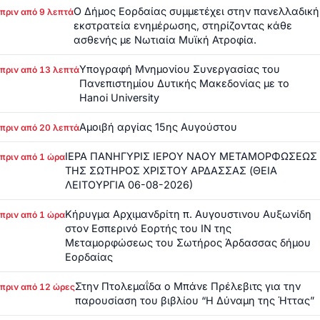
Ο Δήμος Εορδαίας συμμετέχει στην πανελλαδική
πριν από 9 λεπτά
εκστρατεία ενημέρωσης, στηρίζοντας κάθε
ασθενής με Νωτιαία Μυϊκή Ατροφία.
Υπογραφή Μνημονίου Συνεργασίας του
πριν από 13 λεπτά
Πανεπιστημίου Δυτικής Μακεδονίας με το
Hanoi University
Αμοιβή αργίας 15ης Αυγούστου
πριν από 20 λεπτά
ΙΕΡΑ ΠΑΝΗΓΥΡΙΣ ΙΕΡΟΥ ΝΑΟΥ ΜΕΤΑΜΟΡΦΩΣΕΩΣ
πριν από 1 ώρα
ΤΗΣ ΣΩΤΗΡΟΣ ΧΡΙΣΤΟΥ ΑΡΔΑΣΣΑΣ (ΘΕΙΑ
ΛΕΙΤΟΥΡΓΙΑ 06-08-2026)
Κήρυγμα Αρχιμανδρίτη π. Αυγουστινου Αυξωνίδη
πριν από 1 ώρα
στον Εσπερινό Εορτής του ΙΝ της
Μεταμορφώσεως του Σωτήρος Άρδασσας δήμου
Εορδαίας
Στην Πτολεμαΐδα ο Μπάνε Πρέλεβιτς για την
πριν από 12 ώρες
παρουσίαση του βιβλίου “Η Δύναμη της Ήττας”