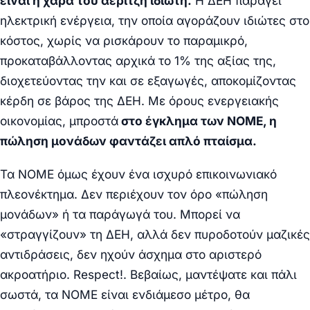
είναι η χαρά του αεριτζή ιδιώτη.
Η ΔΕΗ παράγει
ηλεκτρική ενέργεια, την οποία αγοράζουν ιδιώτες στο
κόστος, χωρίς να ρισκάρουν το παραμικρό,
προκαταβάλλοντας αρχικά το 1% της αξίας της,
διοχετεύοντας την και σε εξαγωγές, αποκομίζοντας
κέρδη σε βάρος της ΔΕΗ. Με όρους ενεργειακής
οικονομίας, μπροστά
στο έγκλημα των ΝΟΜΕ, η
πώληση μονάδων φαντάζει απλό πταίσμα.
Τα ΝΟΜΕ όμως έχουν ένα ισχυρό επικοινωνιακό
πλεονέκτημα. Δεν περιέχουν τον όρο «πώληση
μονάδων» ή τα παράγωγά του. Μπορεί να
«στραγγίζουν» τη ΔΕΗ, αλλά δεν πυροδοτούν μαζικές
αντιδράσεις, δεν ηχούν άσχημα στο αριστερό
ακροατήριο.
Respect
!. Βεβαίως, μαντέψατε και πάλι
σωστά, τα ΝΟΜΕ είναι ενδιάμεσο μέτρο, θα