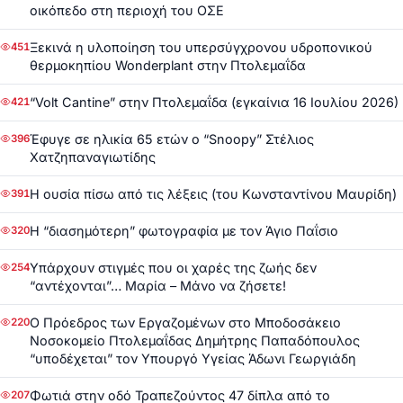
οικόπεδο στη περιοχή του ΟΣΕ
Ξεκινά η υλοποίηση του υπερσύγχρονου υδροπονικού
451
θερμοκηπίου Wonderplant στην Πτολεμαΐδα
“Volt Cantine” στην Πτολεμαΐδα (εγκαίνια 16 Ιουλίου 2026)
421
Έφυγε σε ηλικία 65 ετών ο “Snoopy” Στέλιος
396
Χατζηπαναγιωτίδης
Η ουσία πίσω από τις λέξεις (του Κωνσταντίνου Μαυρίδη)
391
Η “διασημότερη” φωτογραφία με τον Άγιο Παΐσιο
320
Υπάρχουν στιγμές που οι χαρές της ζωής δεν
254
“αντέχονται”… Μαρία – Μάνο να ζήσετε!
Ο Πρόεδρος των Εργαζομένων στο Μποδοσάκειο
220
Νοσοκομείο Πτολεμαΐδας Δημήτρης Παπαδόπουλος
“υποδέχεται” τον Υπουργό Υγείας Άδωνι Γεωργιάδη
Φωτιά στην οδό Τραπεζούντος 47 δίπλα από το
207