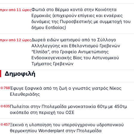
Φωτιά στο Βέρμιο κοντά στην Κοινότητα
πριν από 11 ώρες
Ερμακιάς (επιχειρούν επίγειες και εναέριες
δυνάμεις της Πυροσβεστικής με συμμετοχή του
δήμου Εοτδαίας)
Δωρεά ειδών ιματισμού από το Σύλλογο
πριν από 12 ώρες
Αλληλεγγύης και Εθελοντισμού Γρεβενών
“Ελπίδα”, στο Γραφείο Αντιμετώπισης
Ενδοοικογενειακής Βίας του Αστυνομικού
Τμήματος Γρεβενών
Δημοφιλή
Έφυγε ξαφνικά από τη ζωή ο γνωστός γιατρός Νίκος
768
Ελευθεριάδης
Πωλείται στην Πτολεμαΐδα μονοκατοικία 60τμ με 450τμ
635
οικόπεδο στη περιοχή του ΟΣΕ
Ξεκινά η υλοποίηση του υπερσύγχρονου υδροπονικού
457
θερμοκηπίου Wonderplant στην Πτολεμαΐδα