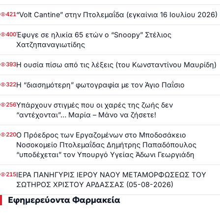
“Volt Cantine” στην Πτολεμαΐδα (εγκαίνια 16 Ιουλίου 2026)
421
Έφυγε σε ηλικία 65 ετών ο “Snoopy” Στέλιος
400
Χατζηπαναγιωτίδης
Η ουσία πίσω από τις λέξεις (του Κωνσταντίνου Μαυρίδη)
393
Η “διασημότερη” φωτογραφία με τον Άγιο Παΐσιο
322
Υπάρχουν στιγμές που οι χαρές της ζωής δεν
256
“αντέχονται”… Μαρία – Μάνο να ζήσετε!
Ο Πρόεδρος των Εργαζομένων στο Μποδοσάκειο
220
Νοσοκομείο Πτολεμαΐδας Δημήτρης Παπαδόπουλος
“υποδέχεται” τον Υπουργό Υγείας Άδωνι Γεωργιάδη
ΙΕΡΑ ΠΑΝΗΓΥΡΙΣ ΙΕΡΟΥ ΝΑΟΥ ΜΕΤΑΜΟΡΦΩΣΕΩΣ ΤΟΥ
215
ΣΩΤΗΡΟΣ ΧΡΙΣΤΟΥ ΑΡΔΑΣΣΑΣ (05-08-2026)
Εφημερεύοντα Φαρμακεία