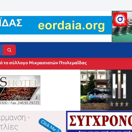
πό το σύλλογο Μικρασιατών Πτολεμαΐδας