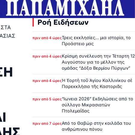
Ροή Ειδήσεων
 ΣΤΑ
ΑΣΙΑΣ
Τρεις εκκλησίες… μια ιστορία, το
πριν από 4 ώρες
Προάστειο μας
Κρίσιμη συνέλευση την Τέταρτη 12
πριν από 4 ώρες
Αυγούστου για το μέλλον της
ΣΗ
ομάδας “Δόξα Βερμίου Πύργων”
Ἡ Ἑορτὴ τοῦ Ἁγίου Καλλινίκου σὲ
πριν από 4 ώρες
Παρεκκλήσιο τῆς Καστοριᾶς
“Ιωνεια 2026” Εκδηλώσεις από το
πριν από 5 ώρες
σύλλογο Μικρασιατών
Πτολεμαΐδας
Ι
Από το Θαβώρ στην κοιλάδα του
πριν από 7 ώρες
ΛΗΣ
ανθρώπινου πόνου