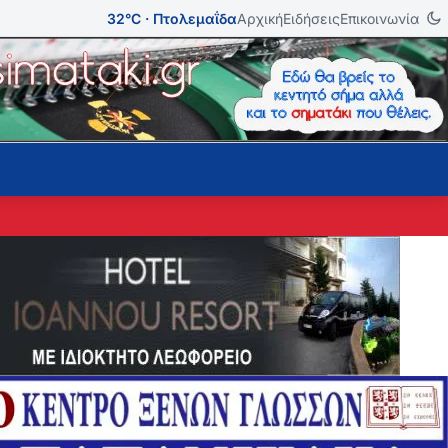
32°C · Πτολεμαΐδα
Αρχική
Ειδήσεις
Επικοινωνία