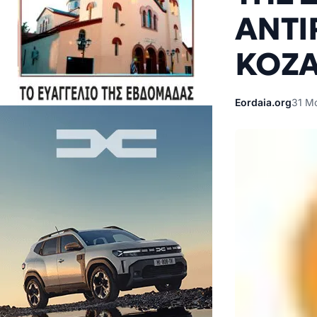
ΑΝΤΙ
ΚΟΖ
Eordaia.org
31 Μα