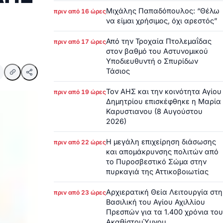
Μιχάλης Παπαδόπουλος: “Θέλω
πριν από 16 ώρες
να είμαι χρήσιμος, όχι αρεστός”
Από την Τροχαία Πτολεμαΐδας
πριν από 17 ώρες
στον βαθμό του Αστυνομικού
Υποδιευθυντή ο Σπυρίδων
Τάσιος
Τον ΑΗΣ και την κοινότητα Αγίου
πριν από 19 ώρες
Δημητρίου επισκέφθηκε η Μαρία
Καρυστιανου (8 Αυγούστου
2026)
Η μεγάλη επιχείρηση διάσωσης
πριν από 22 ώρες
και απομάκρυνσης πολιτών από
το Πυροσβεστικό Σώμα στην
πυρκαγιά της Αττικοβοιωτίας
Αρχιερατική Θεία Λειτουργία στη
πριν από 23 ώρες
Βασιλική του Αγίου Αχιλλίου
Πρεσπών για τα 1.400 χρόνια του
ΑκαθίστουΎμνου