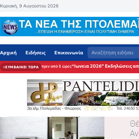
Μετάβαση στο περιεχόμενο
Κυριακή, 9 Αυγούστου 2026
Αναζήτηση
Αρχική
Ειδήσεις
Επικοινωνία
“Ιωνεια 2026” Εκδηλώσεις α
πριν από 5 ώρες
ΣΥΜΒΑΙΝΕΙ ΤΩΡΑ