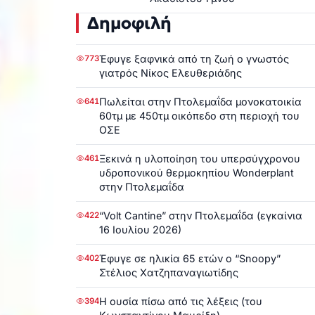
Δημοφιλή
Έφυγε ξαφνικά από τη ζωή ο γνωστός
773
γιατρός Νίκος Ελευθεριάδης
Πωλείται στην Πτολεμαΐδα μονοκατοικία
641
60τμ με 450τμ οικόπεδο στη περιοχή του
ΟΣΕ
Ξεκινά η υλοποίηση του υπερσύγχρονου
461
υδροπονικού θερμοκηπίου Wonderplant
στην Πτολεμαΐδα
“Volt Cantine” στην Πτολεμαΐδα (εγκαίνια
422
16 Ιουλίου 2026)
Έφυγε σε ηλικία 65 ετών ο “Snoopy”
402
Στέλιος Χατζηπαναγιωτίδης
Η ουσία πίσω από τις λέξεις (του
394