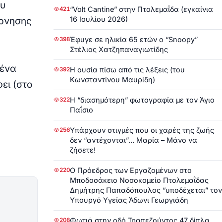
ου
“Volt Cantine” στην Πτολεμαΐδα (εγκαίνια
421
16 Ιουλίου 2026)
έρνησης
Έφυγε σε ηλικία 65 ετών ο “Snoopy”
398
Στέλιος Χατζηπαναγιωτίδης
 ένα
Η ουσία πίσω από τις λέξεις (του
392
Κωνσταντίνου Μαυρίδη)
ει (στο
Η “διασημότερη” φωτογραφία με τον Άγιο
322
Παΐσιο
Υπάρχουν στιγμές που οι χαρές της ζωής
256
δεν “αντέχονται”… Μαρία – Μάνο να
ζήσετε!
Ο Πρόεδρος των Εργαζομένων στο
220
Μποδοσάκειο Νοσοκομείο Πτολεμαΐδας
Δημήτρης Παπαδόπουλος “υποδέχεται” τον
Υπουργό Υγείας Άδωνι Γεωργιάδη
Φωτιά στην οδό Τραπεζούντος 47 δίπλα
208