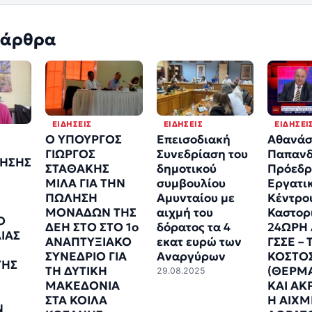
 άρθρα
ΕΙΔΉΣΕΙΣ
ΕΙΔΉΣΕΙΣ
ΕΙΔΉΣΕΙ
Ο ΥΠΟΥΡΓΟΣ
Επεισοδιακή
Αθανάσ
ΓΙΩΡΓΟΣ
Συνεδρίαση του
Παπανδ
ΗΣΗΣ
ΣΤΑΘΑΚΗΣ
δημοτικού
Πρόεδρ
ΜΙΛΑ ΓΙΑ ΤΗΝ
συμβουλίου
Εργατι
ΠΩΛΗΣΗ
Αμυνταίου με
Κέντρο
ΜΟΝΑΔΩΝ ΤΗΣ
αιχμή του
Καστορ
Ο
ΔΕΗ ΣΤΟ ΣΤΟ 1ο
δόρατος τα 4
24ΩΡΗ 
ΙΑΣ
ΑΝΑΠΤΥΞΙΑΚΟ
εκατ ευρώ των
ΓΣΣΕ – 
ΣΥΝΕΔΡΙΟ ΓΙΑ
Αναργύρων
ΚΟΣΤΟ
ΤΗΣ
ΤΗ ΔΥΤΙΚΗ
(ΘΕΡΜ
29.08.2025
Ε
ΜΑΚΕΔΟΝΙΑ
ΚΑΙ ΑΚ
ΣΤΑ ΚΟΙΛΑ
Η ΑΙΧΜ
Ν