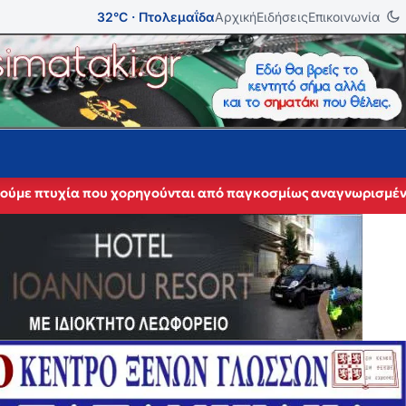
32°C · Πτολεμαΐδα
Αρχική
Ειδήσεις
Επικοινωνία
ε πτυχία που χορηγούνται από παγκοσμίως αναγνωρισμένα π