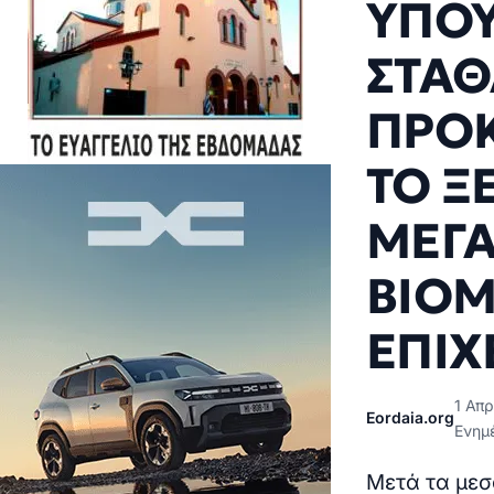
ΥΠΟΥ
ΣΤΑΘ
ΠΡΟΚ
ΤΟ Ξ
ΜΕΓΑ
ΒΙΟ
ΕΠΙΧ
1 Απρ
Eordaia.org
Ενημέ
Μετά τα μεσ