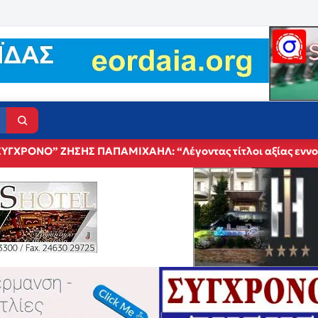
ΓΧΡΟΝΟ” ΖΗΣΗΣ ΠΑΠΑΜΙΧΑΗΛ: “Λέγοντας τίτλοι αξίας εννοούμ