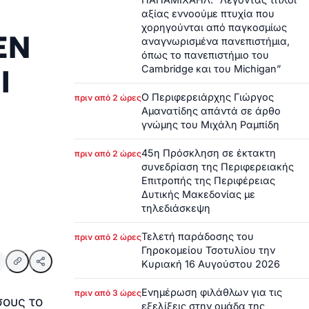
αξίας εννοούμε πτυχία που
χορηγούνται από παγκοσμίως
ΕΝ
αναγνωρισμένα πανεπιστήμια,
όπως το πανεπιστήμιο του
Ι
Cambridge και του Michigan”
Ο Περιφερειάρχης Γιώργος
πριν από 2 ώρες
Αμανατίδης απάντά σε άρθο
γνώμης του Μιχάλη Ραμπίδη
45η Πρόσκληση σε έκτακτη
πριν από 2 ώρες
συνεδρίαση της Περιφερειακής
Επιτροπής της Περιφέρειας
Δυτικής Μακεδονίας με
τηλεδιάσκεψη
Τελετή παράδοσης του
πριν από 2 ώρες
Γηροκομείου Τσοτυλίου την
Κυριακή 16 Αυγούστου 2026
Ενημέρωση φιλάθλων για τις
πριν από 3 ώρες
σους το
εξελίξεις στην ομάδα της