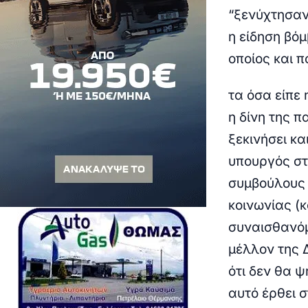
“ξενύχτησαν
η είδηση βό
οποίος και 
τα όσα είπε 
η δίνη της 
ξεκινήσει κ
υπουργός στ
συμβούλους 
κοινωνίας (
συναισθανόμ
μέλλον της 
ότι δεν θα 
αυτό έρθει σ