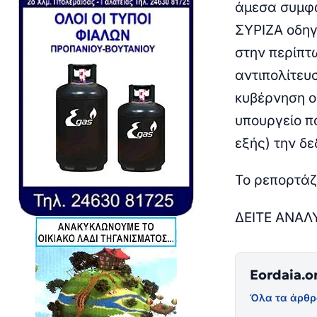
άμεσα συμφώ
ΣΥΡΙΖΑ οδηγ
στην περίπτ
αντιπολίτευ
κυβέρνηση ο
υπουργείο π
εξής) την 
Το ρεπορτάζ
ΔΕΙΤΕ ΑΝΑΛ
Eordaia.o
Όλα τα άρθρ