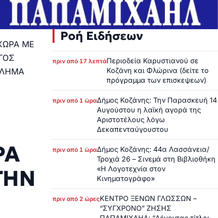
Ροή Ειδήσεων
ΧΩΡΑ ΜΕ
ΓΟΣ
Περιοδεία Καρυστιανού σε
πριν από 17 λεπτά
Κοζάνη και Φλώρινα (δείτε το
ΥΛΗΜΑ
πρόγραμμα των επισκεψεων)
Δήμος Κοζάνης: Την Παρασκευή 14
πριν από 1 ώρα
Αυγούστου η λαϊκή αγορά της
Αριστοτέλους λόγω
Δεκαπενταύγουστου
ΡΑ
Δήμος Κοζάνης: 44α Λασσάνεια/
πριν από 1 ώρα
Τροχιά 26 – Σινεμά στη Βιβλιοθήκη
«Η Λογοτεχνία στον
ΤΗΝ
Κινηματογράφο»
ΚΕΝΤΡΟ ΞΕΝΩΝ ΓΛΩΣΣΩΝ –
πριν από 2 ώρες
“ΣΥΓΧΡΟΝΟ” ΖΗΣΗΣ
ΠΑΠΑΜΙΧΑΗΛ: “Λέγοντας τίτλοι