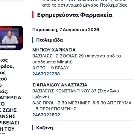
από το αστυνομικό μέγαρο Πτολεμαΐδας
Εφημερεύοντα Φαρμακεία
Παρασκευή, 7 Αυγούστου 2026
Πτολεμαΐδα
ΜΗΓΚΟΥ ΧΑΡΙΚΛΕΙΑ
Σ
ΒΑΣΙΛΙΣΣΗΣ ΣΟΦΙΑΣ 29 (Απέναντι από τα
ιος
υποδήματα Migato)
ρέου,
8 ΠΡΩΙ - 9 ΒΡΑΔΥ
ος
2463022288
κού
υ
ΣΙΑΠΑΛΙΔΟΥ ΑΝΑΣΤΑΣΙΑ
ιάς:
ΒΑΣΙΛΕΩΣ ΚΩΝΣΤΑΝΤΙΝΟΥ 87 (Στον Άγιο
Ιωάννη)
ΑΠΕΡΓΙΑ
8:30 ΠΡΩΙ - 2:30 ΜΕΣΗΜΕΡΙ & 5:30 ΑΠΟΓΕΥΜΑ
ΤΟ
- 8 ΠΡΩΙ ΕΠΟΜΕΝΗΣ
Σ ΖΩΗΣ
2463022802
ΑΝΣΗΣ
ΡΙΒΕΙΑΣ)
Κοζάνη
Η ΤΟΥ