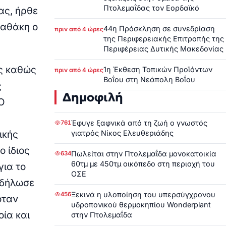
Πτολεμαΐδας τον Εορδαϊκό
ας, ήρθε
ταθάκη ο
44η Πρόσκληση σε συνεδρίαση
πριν από 4 ώρες
της Περιφερειακής Επιτροπής της
Περιφέρειας Δυτικής Μακεδονίας
ες καθώς
1η Έκθεση Τοπικών Προϊόντων
πριν από 4 ώρες
Βοΐου στη Νεάπολη Βοΐου
ς
Δημοφιλή
 Ο
Έφυγε ξαφνικά από τη ζωή ο γνωστός
761
ικής
γιατρός Νίκος Ελευθεριάδης
ο ίδιος
Πωλείται στην Πτολεμαΐδα μονοκατοικία
634
60τμ με 450τμ οικόπεδο στη περιοχή του
για το
ΟΣΕ
 δήλωσε
Ξεκινά η υλοποίηση του υπερσύγχρονου
456
όταν
υδροπονικού θερμοκηπίου Wonderplant
οία και
στην Πτολεμαΐδα