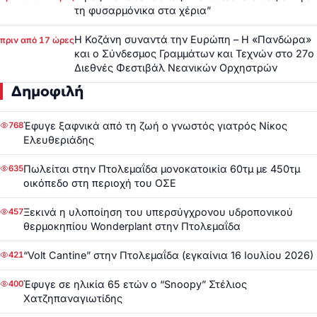
τη φυσαρμόνικα στα χέρια”
Η Κοζάνη συναντά την Ευρώπη – Η «Πανδώρα»
πριν από 17 ώρες
και ο Σύνδεσμος Γραμμάτων και Τεχνών στο 27ο
Διεθνές Φεστιβάλ Νεανικών Ορχηστρών
Δημοφιλή
Έφυγε ξαφνικά από τη ζωή ο γνωστός γιατρός Νίκος
768
Ελευθεριάδης
Πωλείται στην Πτολεμαΐδα μονοκατοικία 60τμ με 450τμ
635
οικόπεδο στη περιοχή του ΟΣΕ
Ξεκινά η υλοποίηση του υπερσύγχρονου υδροπονικού
457
θερμοκηπίου Wonderplant στην Πτολεμαΐδα
“Volt Cantine” στην Πτολεμαΐδα (εγκαίνια 16 Ιουλίου 2026)
421
Έφυγε σε ηλικία 65 ετών ο “Snoopy” Στέλιος
400
Χατζηπαναγιωτίδης