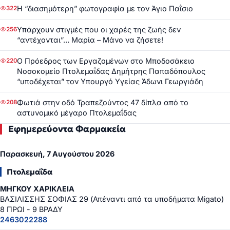
Η “διασημότερη” φωτογραφία με τον Άγιο Παΐσιο
322
Υπάρχουν στιγμές που οι χαρές της ζωής δεν
256
“αντέχονται”… Μαρία – Μάνο να ζήσετε!
Ο Πρόεδρος των Εργαζομένων στο Μποδοσάκειο
220
Νοσοκομείο Πτολεμαΐδας Δημήτρης Παπαδόπουλος
“υποδέχεται” τον Υπουργό Υγείας Άδωνι Γεωργιάδη
Φωτιά στην οδό Τραπεζούντος 47 δίπλα από το
208
αστυνομικό μέγαρο Πτολεμαΐδας
Εφημερεύοντα Φαρμακεία
Παρασκευή, 7 Αυγούστου 2026
Πτολεμαΐδα
ΜΗΓΚΟΥ ΧΑΡΙΚΛΕΙΑ
ΒΑΣΙΛΙΣΣΗΣ ΣΟΦΙΑΣ 29 (Απέναντι από τα υποδήματα Migato)
8 ΠΡΩΙ - 9 ΒΡΑΔΥ
2463022288