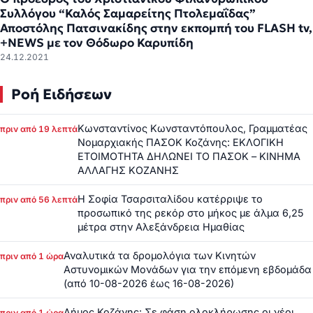
Συλλόγου “Καλός Σαμαρείτης Πτολεμαΐδας”
Αποστόλης Πατσινακίδης στην εκπομπή του FLASH tv,
+NEWS με τον Θόδωρο Καρυπίδη
24.12.2021
Ροή Ειδήσεων
Κωνσταντίνος Κωνσταντόπουλος, Γραμματέας
πριν από 19 λεπτά
Νομαρχιακής ΠΑΣΟΚ Κοζάνης: ΕΚΛΟΓΙΚΗ
ΕΤΟΙΜΟΤΗΤΑ ΔΗΛΩΝΕΙ ΤΟ ΠΑΣΟΚ – ΚΙΝΗΜΑ
ΑΛΛΑΓΗΣ ΚΟΖΑΝΗΣ
Η Σοφία Τσαρσιταλίδου κατέρριψε το
πριν από 56 λεπτά
προσωπικό της ρεκόρ στο μήκος με άλμα 6,25
μέτρα στην Αλεξάνδρεια Ημαθίας
Αναλυτικά τα δρομολόγια των Κινητών
πριν από 1 ώρα
Αστυνομικών Μονάδων για την επόμενη εβδομάδα
(από 10-08-2026 έως 16-08-2026)
Δήμος Κοζάνης: Σε φάση ολοκλήρωσης οι νέοι
πριν από 1 ώρα