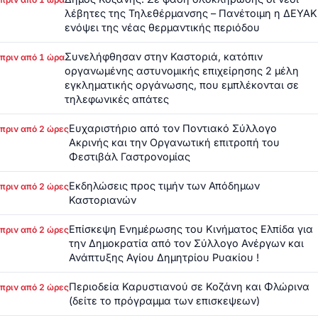
λέβητες της Τηλεθέρμανσης – Πανέτοιμη η ΔΕΥΑΚ
ενόψει της νέας θερμαντικής περιόδου
Συνελήφθησαν στην Καστοριά, κατόπιν
πριν από 1 ώρα
οργανωμένης αστυνομικής επιχείρησης 2 μέλη
εγκληματικής οργάνωσης, που εμπλέκονται σε
τηλεφωνικές απάτες
Ευχαριστήριο από τον Ποντιακό Σύλλογο
πριν από 2 ώρες
Ακρινής και την Οργανωτική επιτροπή του
Φεστιβάλ Γαστρονομίας
Εκδηλώσεις προς τιμήν των Απόδημων
πριν από 2 ώρες
Καστοριανών
Επίσκεψη Ενημέρωσης του Κινήματος Ελπίδα για
πριν από 2 ώρες
την Δημοκρατία από τον Σύλλογο Ανέργων και
Ανάπτυξης Αγίου Δημητρίου Ρυακίου !
Περιοδεία Καρυστιανού σε Κοζάνη και Φλώρινα
πριν από 2 ώρες
(δείτε το πρόγραμμα των επισκεψεων)