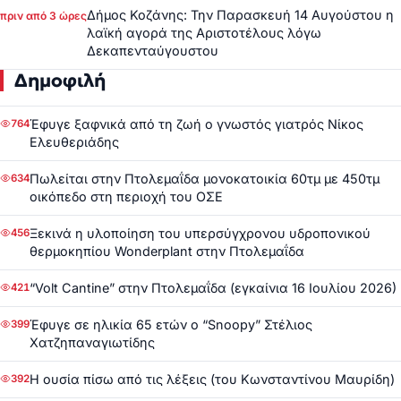
Δήμος Κοζάνης: Την Παρασκευή 14 Αυγούστου η
πριν από 3 ώρες
λαϊκή αγορά της Αριστοτέλους λόγω
Δεκαπενταύγουστου
Δημοφιλή
Έφυγε ξαφνικά από τη ζωή ο γνωστός γιατρός Νίκος
764
Ελευθεριάδης
Πωλείται στην Πτολεμαΐδα μονοκατοικία 60τμ με 450τμ
634
οικόπεδο στη περιοχή του ΟΣΕ
Ξεκινά η υλοποίηση του υπερσύγχρονου υδροπονικού
456
θερμοκηπίου Wonderplant στην Πτολεμαΐδα
“Volt Cantine” στην Πτολεμαΐδα (εγκαίνια 16 Ιουλίου 2026)
421
Έφυγε σε ηλικία 65 ετών ο “Snoopy” Στέλιος
399
Χατζηπαναγιωτίδης
Η ουσία πίσω από τις λέξεις (του Κωνσταντίνου Μαυρίδη)
392