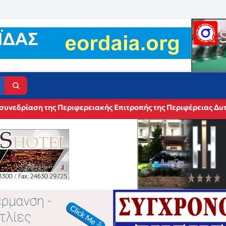
συνεδρίαση της Περιφερειακής Επιτροπής της Περιφέρειας Δυ