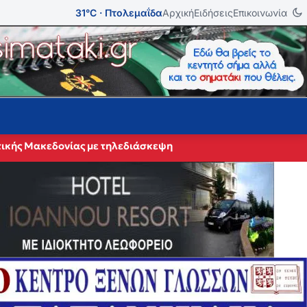
31°C · Πτολεμαΐδα
Αρχική
Ειδήσεις
Επικοινωνία
τικής Μακεδονίας με τηλεδιάσκεψη