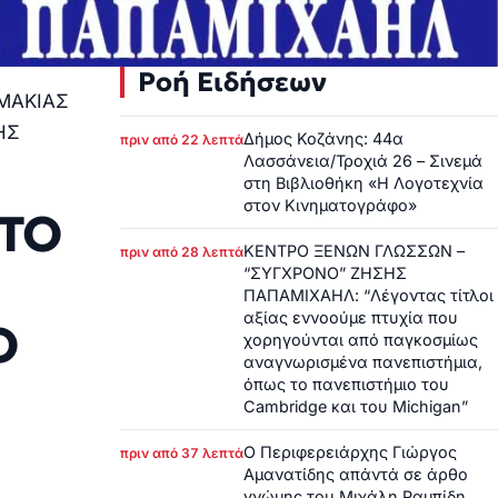
Ροή Ειδήσεων
ΜΑΚΙΑΣ
ΗΣ
Δήμος Κοζάνης: 44α
πριν από 22 λεπτά
Λασσάνεια/Τροχιά 26 – Σινεμά
στη Βιβλιοθήκη «Η Λογοτεχνία
στον Κινηματογράφο»
 ΤΟ
ΚΕΝΤΡΟ ΞΕΝΩΝ ΓΛΩΣΣΩΝ –
πριν από 28 λεπτά
“ΣΥΓΧΡΟΝΟ” ΖΗΣΗΣ
ΠΑΠΑΜΙΧΑΗΛ: “Λέγοντας τίτλοι
αξίας εννοούμε πτυχία που
Ο
χορηγούνται από παγκοσμίως
αναγνωρισμένα πανεπιστήμια,
όπως το πανεπιστήμιο του
Cambridge και του Michigan”
Ο Περιφερειάρχης Γιώργος
πριν από 37 λεπτά
Αμανατίδης απάντά σε άρθο
γνώμης του Μιχάλη Ραμπίδη