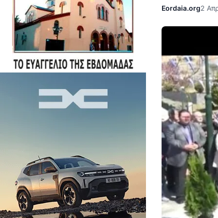
Eordaia.org
2 Απρ