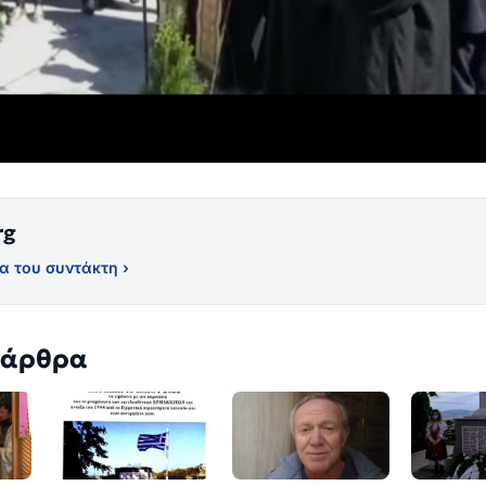
rg
α του συντάκτη ›
 άρθρα