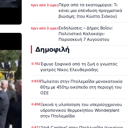
Πέρα από τα εκατομμύρια: Τι
πριν από 3 ώρες
κάνει μια επένδυση πραγματικά
βιώσιμη; (του Κώστα Σιάκου)
Εκδηλώσεις – Δήμος Βοΐου:
πριν από 3 ώρες
Πολιτιστικό Καλοκαίρι-
Παρασκευή 7 Αυγούστου
Δημοφιλή
Έφυγε ξαφνικά από τη ζωή ο γνωστός
761
γιατρός Νίκος Ελευθεριάδης
Πωλείται στην Πτολεμαΐδα μονοκατοικία
633
60τμ με 450τμ οικόπεδο στη περιοχή του
ΟΣΕ
Ξεκινά η υλοποίηση του υπερσύγχρονου
456
υδροπονικού θερμοκηπίου Wonderplant
στην Πτολεμαΐδα
“Volt Cantine” στην Πτολεμαΐδα (εγκαίνια
421