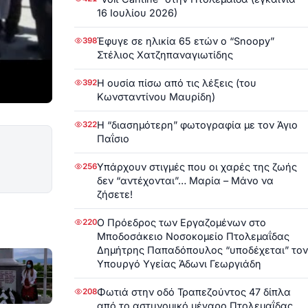
16 Ιουλίου 2026)
Έφυγε σε ηλικία 65 ετών ο “Snoopy”
398
Στέλιος Χατζηπαναγιωτίδης
Η ουσία πίσω από τις λέξεις (του
392
Κωνσταντίνου Μαυρίδη)
Η “διασημότερη” φωτογραφία με τον Άγιο
322
Παΐσιο
Υπάρχουν στιγμές που οι χαρές της ζωής
256
δεν “αντέχονται”… Μαρία – Μάνο να
ζήσετε!
Ο Πρόεδρος των Εργαζομένων στο
220
Μποδοσάκειο Νοσοκομείο Πτολεμαΐδας
Δημήτρης Παπαδόπουλος “υποδέχεται” τον
Υπουργό Υγείας Άδωνι Γεωργιάδη
Φωτιά στην οδό Τραπεζούντος 47 δίπλα
208
από το αστυνομικό μέγαρο Πτολεμαΐδας