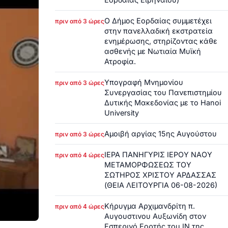
Ο Δήμος Εορδαίας συμμετέχει
πριν από 3 ώρες
στην πανελλαδική εκστρατεία
ενημέρωσης, στηρίζοντας κάθε
ασθενής με Νωτιαία Μυϊκή
Ατροφία.
Υπογραφή Μνημονίου
πριν από 3 ώρες
Συνεργασίας του Πανεπιστημίου
Δυτικής Μακεδονίας με το Hanoi
University
Αμοιβή αργίας 15ης Αυγούστου
πριν από 3 ώρες
ΙΕΡΑ ΠΑΝΗΓΥΡΙΣ ΙΕΡΟΥ ΝΑΟΥ
πριν από 4 ώρες
ΜΕΤΑΜΟΡΦΩΣΕΩΣ ΤΟΥ
ΣΩΤΗΡΟΣ ΧΡΙΣΤΟΥ ΑΡΔΑΣΣΑΣ
(ΘΕΙΑ ΛΕΙΤΟΥΡΓΙΑ 06-08-2026)
Κήρυγμα Αρχιμανδρίτη π.
πριν από 4 ώρες
Αυγουστινου Αυξωνίδη στον
Εσπερινό Εορτής του ΙΝ της