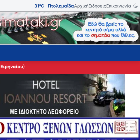
31°C · Πτολεμαΐδα
Αρχική
Ειδήσεις
Επικοινωνία
 Ειρηναίου)