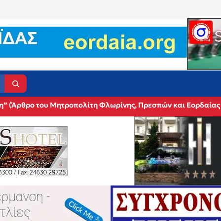
η” (Άρθρο του Μητροπολίτη Φλωρίνης, Πρεσπών και Εορδαίας