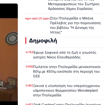
Μεταμορφώσεως του Σωτήρος
Άρδασσας δήμου Εορδαίας
Στην Πτολεμαΐδα ο Μπάνε
πριν από 15 ώρες
Πρέλεβιτς για την παρουσίαση
του βιβλίου “Η Δύναμη της
Ήττας”
Δημοφιλή
Έφυγε ξαφνικά από τη ζωή ο γνωστός
753
γιατρός Νίκος Ελευθεριάδης
Πωλείται στην Πτολεμαΐδα μονοκατοικία
630
60τμ με 450τμ οικόπεδο στη περιοχή του
ΟΣΕ
Ξεκινά η υλοποίηση του υπερσύγχρονου
451
υδροπονικού θερμοκηπίου Wonderplant
στην Πτολεμαΐδα
“Volt Cantine” στην Πτολεμαΐδα (εγκαίνια
421