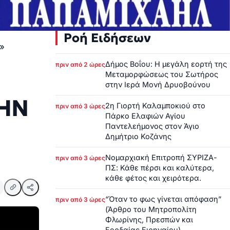
Ροή Ειδήσεων
»
Δήμος Βοΐου: Η μεγάλη εορτή της
πριν από 2 ώρες
Μεταμορφώσεως του Σωτήρος
στην Ιερά Μονή Δρυοβούνου
ΤΗΝ
2η Γιορτή Καλαμποκιού στο
πριν από 3 ώρες
Πάρκο Ελαφιών Αγίου
Παντελεήμονος στον Άγιο
Δημήτριο Κοζάνης
Νομαρχιακή Επιτροπή ΣΥΡΙΖΑ-
πριν από 3 ώρες
ΠΣ: Κάθε πέρσι και καλύτερα,
κάθε φέτος και χειρότερα.
“Όταν το φως γίνεται απόφαση”
πριν από 3 ώρες
(Άρθρο του Μητροπολίτη
Φλωρίνης, Πρεσπών και
Εορδαίας Ειρηναίου)