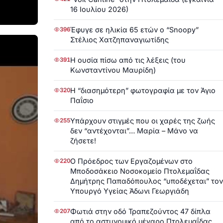
16 Ιουλίου 2026)
Έφυγε σε ηλικία 65 ετών ο “Snoopy”
396
Στέλιος Χατζηπαναγιωτίδης
Η ουσία πίσω από τις λέξεις (του
391
Κωνσταντίνου Μαυρίδη)
Η “διασημότερη” φωτογραφία με τον Άγιο
320
Παΐσιο
Υπάρχουν στιγμές που οι χαρές της ζωής
255
δεν “αντέχονται”… Μαρία – Μάνο να
ζήσετε!
Ο Πρόεδρος των Εργαζομένων στο
220
Μποδοσάκειο Νοσοκομείο Πτολεμαΐδας
Δημήτρης Παπαδόπουλος “υποδέχεται” τον
Υπουργό Υγείας Άδωνι Γεωργιάδη
Φωτιά στην οδό Τραπεζούντος 47 δίπλα
207
από το αστυνομικό μέγαρο Πτολεμαΐδας