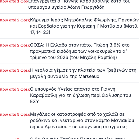
Επανέρχεται ο Γιάννης Καραβασίλης κατά του
πριν από 1 ώρα
υπουργού υγείας Άδωνι Γεωργιάδη
Κήρυγμα Ιεράς Μητρόπολης Φλωρίνης, Πρεσπών
πριν από 2 ώρες
και Εορδαίας για την Κυριακή Ι΄ Ματθαίου (Ματθ.
17, 14-23)
ΟΟΣΑ: Η Ελλάδα στον πάτο. Πτώση 3,6% στο
πριν από 2 ώρες
πραγματικό εισόδημα των νοικοκυριών το α’
τρίμηνο του 2026 (του Μιχάλη Ραμπίδη)
Η νεολαία γέμισε την πλατεία των Γρεβενών στη
πριν από 3 ώρες
μεγάλη συναυλία της Marseaux
Ο υπουργός Υγείας απαντά στο Γιάννη
πριν από 3 ώρες
Καραβασίλη για τη δήλωση περί διάλυσης του
ΕΣΥ
Μεγάλες οι καταστροφές από το χαλάζι σε
πριν από 5 ώρες
ροδάκινα και νεκταρίνια στον κάμπο Μανιακίου
δήμου Αμυνταίου – σε απόγνωση οι αγρότες