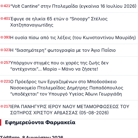
“Volt Cantine” στην Πτολεμαΐδα (εγκαίνια 16 Ιουλίου 2026)
421
Έφυγε σε ηλικία 65 ετών ο “Snoopy” Στέλιος
401
Χατζηπαναγιωτίδης
Η ουσία πίσω από τις λέξεις (του Κωνσταντίνου Μαυρίδη)
393
Η “διασημότερη” φωτογραφία με τον Άγιο Παΐσιο
323
Υπάρχουν στιγμές που οι χαρές της ζωής δεν
257
“αντέχονται”… Μαρία – Μάνο να ζήσετε!
Ο Πρόεδρος των Εργαζομένων στο Μποδοσάκειο
221
Νοσοκομείο Πτολεμαΐδας Δημήτρης Παπαδόπουλος
“υποδέχεται” τον Υπουργό Υγείας Άδωνι Γεωργιάδη
ΙΕΡΑ ΠΑΝΗΓΥΡΙΣ ΙΕΡΟΥ ΝΑΟΥ ΜΕΤΑΜΟΡΦΩΣΕΩΣ ΤΟΥ
217
ΣΩΤΗΡΟΣ ΧΡΙΣΤΟΥ ΑΡΔΑΣΣΑΣ (05-08-2026)
Εφημερεύοντα Φαρμακεία
Σάββατο, 8 Αυγούστου 2026