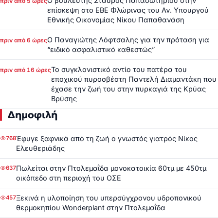
Ο βουλευτής Σταύρος Παπασωτηρίου στην
πριν από 5 ώρες
επίσκεψη στο ΕΒΕ Φλώρινας του Αν. Υπουργού
Εθνικής Οικονομίας Νίκου Παπαθανάση
Ο Παναγιώτης Λόφτσαλης για την πρόταση για
πριν από 6 ώρες
“ειδικό ασφαλιστικό καθεστώς”
Το συγκλονιστικό αντίο του πατέρα του
πριν από 16 ώρες
εποχικού πυροσβέστη Παντελή Διαμαντάκη που
έχασε την ζωή του στην πυρκαγιά της Κρύας
Βρύσης
Δημοφιλή
Έφυγε ξαφνικά από τη ζωή ο γνωστός γιατρός Νίκος
768
Ελευθεριάδης
Πωλείται στην Πτολεμαΐδα μονοκατοικία 60τμ με 450τμ
637
οικόπεδο στη περιοχή του ΟΣΕ
Ξεκινά η υλοποίηση του υπερσύγχρονου υδροπονικού
457
θερμοκηπίου Wonderplant στην Πτολεμαΐδα