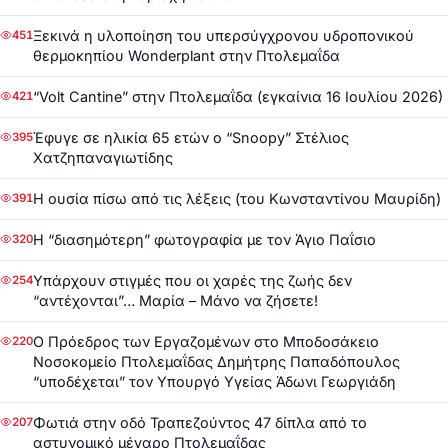
Ξεκινά η υλοποίηση του υπερσύγχρονου υδροπονικού
451
θερμοκηπίου Wonderplant στην Πτολεμαΐδα
“Volt Cantine” στην Πτολεμαΐδα (εγκαίνια 16 Ιουλίου 2026)
421
Έφυγε σε ηλικία 65 ετών ο “Snoopy” Στέλιος
395
Χατζηπαναγιωτίδης
Η ουσία πίσω από τις λέξεις (του Κωνσταντίνου Μαυρίδη)
391
Η “διασημότερη” φωτογραφία με τον Άγιο Παΐσιο
320
Υπάρχουν στιγμές που οι χαρές της ζωής δεν
254
“αντέχονται”… Μαρία – Μάνο να ζήσετε!
Ο Πρόεδρος των Εργαζομένων στο Μποδοσάκειο
220
Νοσοκομείο Πτολεμαΐδας Δημήτρης Παπαδόπουλος
“υποδέχεται” τον Υπουργό Υγείας Άδωνι Γεωργιάδη
Φωτιά στην οδό Τραπεζούντος 47 δίπλα από το
207
αστυνομικό μέγαρο Πτολεμαΐδας