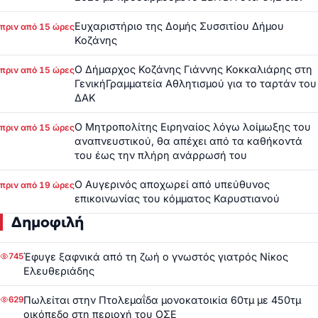
Ευχαριστήριο της Δομής Συσσιτίου Δήμου
πριν από 15 ώρες
Κοζάνης
Ο Δήμαρχος Κοζάνης Γιάννης Κοκκαλιάρης στη
πριν από 15 ώρες
ΓενικήΓραμματεία Αθλητισμού για το ταρτάν του
ΔΑΚ
Ο Μητροπολίτης Ειρηναίος λόγω λοίμωξης του
πριν από 15 ώρες
αναπνευστικού, θα απέχει από τα καθήκοντά
του έως την πλήρη ανάρρωσή του
Ο Αυγερινός αποχωρεί από υπεύθυνος
πριν από 19 ώρες
επικοινωνίας του κόμματος Καρυστιανού
Δημοφιλή
Έφυγε ξαφνικά από τη ζωή ο γνωστός γιατρός Νίκος
745
Ελευθεριάδης
Πωλείται στην Πτολεμαΐδα μονοκατοικία 60τμ με 450τμ
629
οικόπεδο στη περιοχή του ΟΣΕ